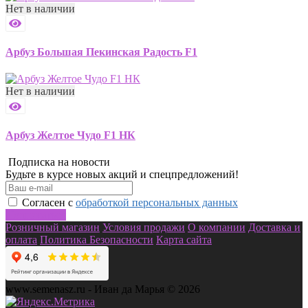
Нет в наличии
Арбуз Большая Пекинская Радость F1
Нет в наличии
Арбуз Желтое Чудо F1 НК
Подписка на новости
Будьте в курсе новых акций и спецпредложений!
Согласен с
обработкой персональных данных
Подписаться
Розничный магазин
Условия продажи
О компании
Доставка и
оплата
Политика Безопасности
Карта сайта
www.semenasz.ru - Иван да Марья © 2026