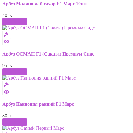
Арбуз Малиновый сахар F1 Марс 10шт
40 р.
Купить
Арбуз ОСМАН F1 (Саката) Премиум Сидс
95 р.
Купить
Арбуз Паннония ранний F1 Марс
80 р.
Купить