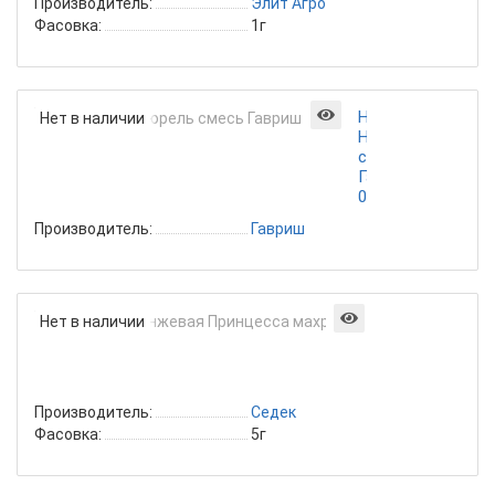
Производитель:
Элит Агро
Фасовка:
1г
Немезия
Нет в наличии
Натюрель
смесь
Гавриш
0,02г
Производитель:
Гавриш
Немезия
Нет в наличии
Оранжевая
Принцесса
махровая
Производитель:
Седек
Фасовка:
5г