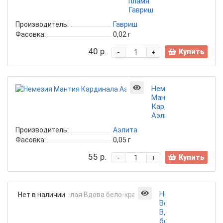
пламя
Гавриш
Производитель:
Гавриш
Фасовка:
0,02 г
40 р.
-
Купить
+
Немезия
Мантия
Кардинала
Аэлита
Производитель:
Аэлита
Фасовка:
0,05 г
55 р.
-
Купить
+
Немезия
Нет в наличии
Веселая
Вдова
бело-