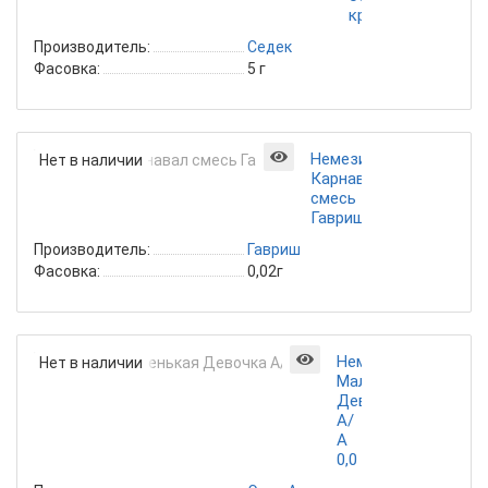
красная
Производитель:
Седек
Фасовка:
5 г
Немезия
Нет в наличии
Карнавал
смесь
Гавриш
Производитель:
Гавриш
Фасовка:
0,02г
Немезия
Нет в наличии
Маленькая
Девочка
А/
А
0,0