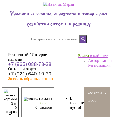
Урожайные семена, агрохимия и товары для
хозяйства оптом и в розницу
Розничный / Интернет-
Войти
в кабинет
магазин
Авторизация
+7 (965) 088-78-38
Регистрация
Оптовый отдел
+7 (921) 640-10-39
Заказать обратный звонок
oформить
В
заказ
корзине
0 р.
0 р.
0 товаров
пусто!
0
товаров