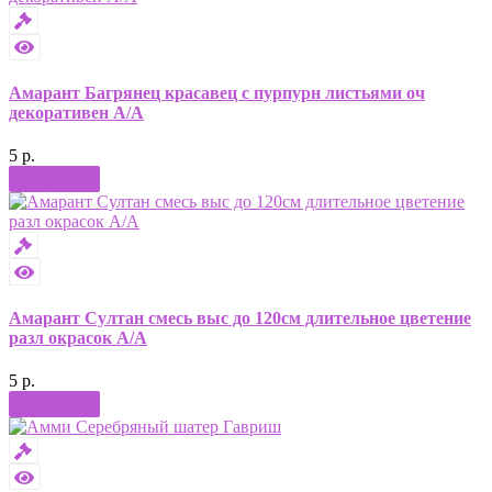
Амарант Багрянец красавец с пурпурн листьями оч
декоративен А/А
5 р.
Купить
Амарант Султан смесь выс до 120см длительное цветение
разл окрасок А/А
5 р.
Купить