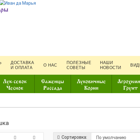
ары
Ь
ДОСТАВКА
ПОЛЕЗНЫЕ
НАШИ
О НАС
ВИД
И ОПЛАТА
СОВЕТЫ
НОВОСТИ
Лук-севок
Саженцы
Луковичные
Агрохим
Чеснок
Рассада
Корни
Грунт
шка
Сортировка: