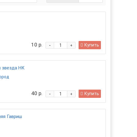
10 р.
-
Купить
+
 звезда НК
город
40 р.
-
Купить
+
яя Гавриш