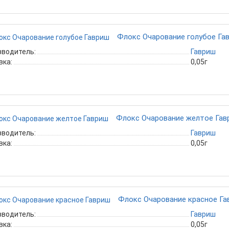
Флокс Очарование голубое Га
зводитель:
Гавриш
вка:
0,05г
Флокс Очарование желтое Гав
зводитель:
Гавриш
вка:
0,05г
Флокс Очарование красное Га
зводитель:
Гавриш
вка:
0,05г