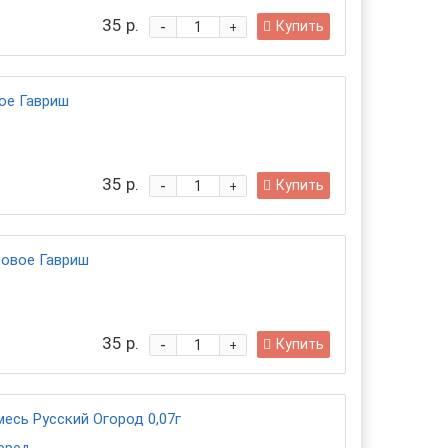
35 р.
-
Купить
+
ое Гавриш
35 р.
-
Купить
+
овое Гавриш
35 р.
-
Купить
+
есь Русский Огород 0,07г