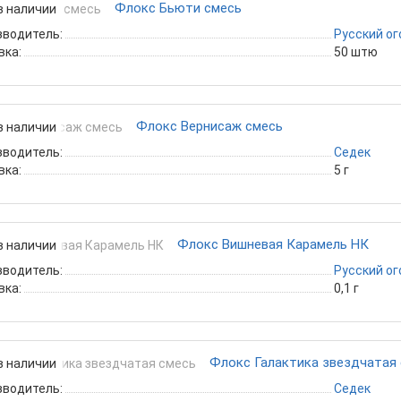
Флокс Бьюти смесь
в наличии
зводитель:
Русский о
вка:
50 штю
Флокс Вернисаж смесь
в наличии
зводитель:
Седек
вка:
5 г
Флокс Вишневая Карамель НК
в наличии
зводитель:
Русский о
вка:
0,1 г
Флокс Галактика звездчатая
в наличии
зводитель:
Седек