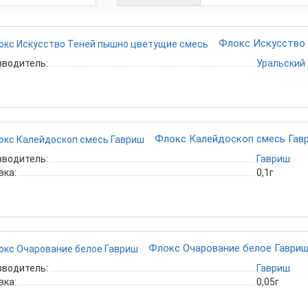
Флокс Искусство 
зводитель:
Уральский
Флокс Калейдоскоп смесь Гав
зводитель:
Гавриш
вка:
0,1г
Флокс Очарование белое Гаври
зводитель:
Гавриш
вка:
0,05г