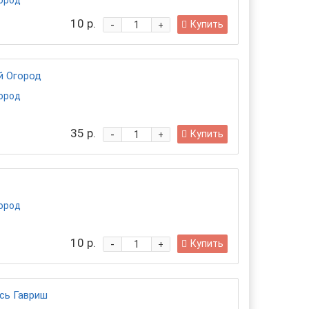
город
10 р.
-
Купить
+
й Огород
город
35 р.
-
Купить
+
город
10 р.
-
Купить
+
сь Гавриш