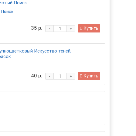
истый Поиск
 Поиск
35 р.
-
Купить
+
упноцветковый Искусство теней,
расок
40 р.
-
Купить
+