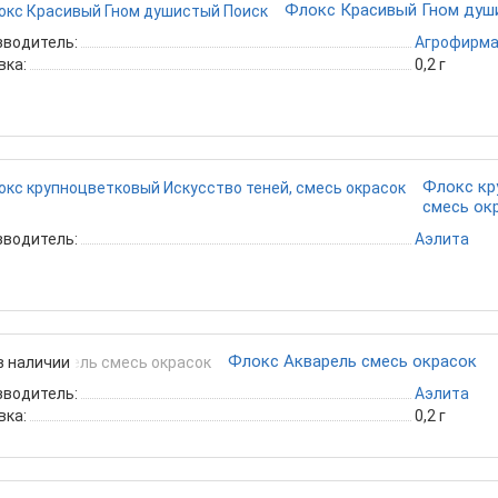
Флокс Красивый Гном душ
зводитель:
Агрофирма
вка:
0,2 г
Флокс кр
смесь ок
зводитель:
Аэлита
Флокс Акварель смесь окрасок
в наличии
зводитель:
Аэлита
вка:
0,2 г