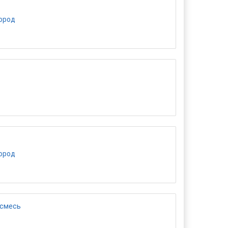
город
город
 смесь