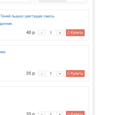
Теней пышно цветущие смесь
 дачник
40 р.
-
Купить
+
риш
35 р.
-
Купить
+
ш
35 р.
-
Купить
+