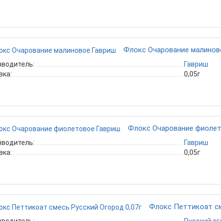
Флокс Очарование малинов
зводитель:
Гавриш
вка:
0,05г
Флокс Очарование фиолет
зводитель:
Гавриш
вка:
0,05г
Флокс Петтикоат см