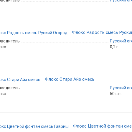
зводитель:
Русский о
Флокс Радость смесь Руски
зводитель:
Русский о
вка:
0,2 г
Флокс Стари Айз смесь
зводитель:
Русский о
вка:
50 шт.
Флокс Цветной фонтан сме