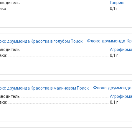
зводитель:
Гавриш
вка:
0,1 г
Флокс друммонда Кр
зводитель:
Агрофирма
вка:
0,1 г
Флокс друммонда 
зводитель:
Агрофирма
вка:
0,1 г