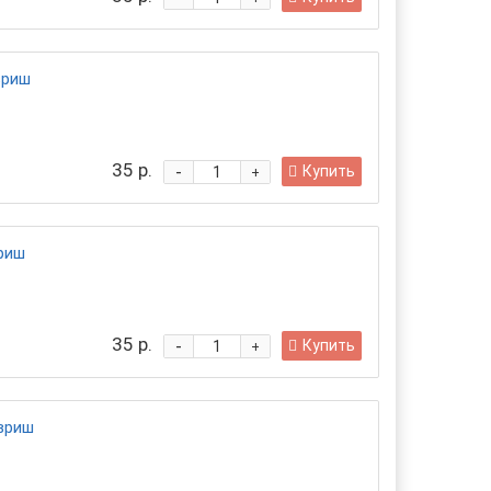
вриш
35 р.
-
Купить
+
риш
35 р.
-
Купить
+
вриш