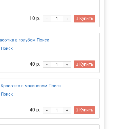
10 р.
-
Купить
+
асотка в голубом Поиск
 Поиск
40 р.
-
Купить
+
Красотка в малиновом Поиск
 Поиск
40 р.
-
Купить
+