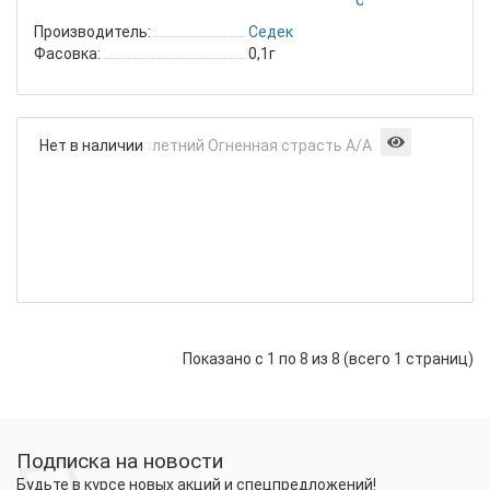
белый
Производитель:
Седек
Фасовка:
0,1г
Арабис
Нет в наличии
многол
Огненна
страст
А/
А
0,02г
Показано с 1 по 8 из 8 (всего 1 страниц)
Подписка на новости
Будьте в курсе новых акций и спецпредложений!