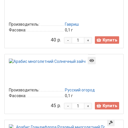
Розовы
Альп
горка
Гавриш
Производитель:
Гавриш
Фасовка:
0,1 г
40 р.
-
Купить
+
Арабис
многолетний
Солнечный
зайчик
НК
Производитель:
Русский огород
Фасовка:
0,1 г
45 р.
-
Купить
+
Ара