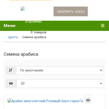
oформить заказ
Меню
0 р.
0 товаров
Цветы
Семена арабиса
Семена арабиса
Арабис
многол