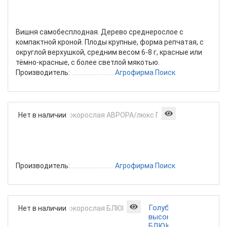
х
черешня)
Вишня самобесплодная. Дерево среднерослое с
компактной кроной. Плоды крупные, форма репчатая, с
округлой верхушкой, средним весом 6-8 г, красные или
тёмно-красные, с более светлой мякотью.
Производитель:
Агрофирма Поиск
Голубика
Нет в наличии
высокоросл
АВРОРА/
люкс
Поиск
Производитель:
Агрофирма Поиск
Голубика
Нет в наличии
высокорослая
БЛЮКРОП