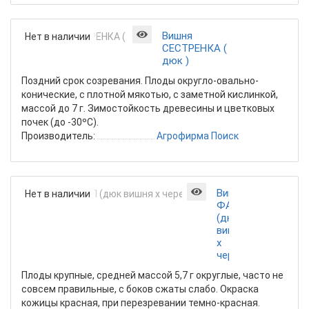
Вишня
Нет в наличии
СЕСТРЕНКА (
дюк )
Поздний срок созревания. Плоды округло-овально-
конические, с плотной мякотью, с заметной кислинкой,
массой до 7 г. Зимостойкость древесины и цветковых
почек (до -30ºС).
Производитель:
Агрофирма Поиск
Вишня
Нет в наличии
ФАКЕЛ
(дюк
вишня
х
черешня)
Плоды крупные, средней массой 5,7 г округлые, часто не
совсем правильные, с боков сжаты слабо. Окраска
кожицы красная, при перезревании темно-красная.