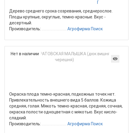
Поиск
Дерево среднего срока созревания, среднерослое.
Плоды крупные, округлые, темно-красные. Вкус -
десертный.
Производитель:
Агрофирма Поиск
Виш
Нет в наличии
САР
МА
(дю
виш
х
чер
Окраска плода темно-красная, подкожных точек нет.
Привлекательность внешнего вида 5 баллов. Кожица
средняя, голая. Мякоть темно-красная, средняя, сочная,
окраска полости одноцветная с мякотью. Вкус кисло-
сладкий.
Производитель:
Агрофирма Поиск