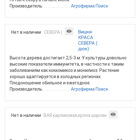
Производитель:
Агрофирма Поиск
Вишня
Нет в наличии
КРАСА
СЕВЕРА (
дюк)
Высота дерева достигает 2,5-3 м. У культуры довольно
высокие показатели иммунитета, в частности к таким
заболеваниям как коккомикоз и монилиоз. Растение
хорошо адаптируется в холодных регионах.
Плодоношение обильное и ежегодное.
Производитель:
Агрофирма Поиск
Вишня
Нет в наличии
КУДРЯВ
карлико
шарови