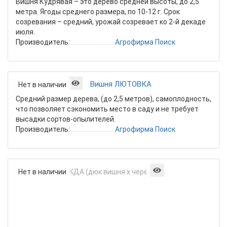
Вишня Кудрявая – это дерево средней высоты, до 2,5
метра. Ягоды среднего размера, по 10-12 г. Срок
созревания – средний, урожай созревает ко 2-й декаде
июля.
Производитель:
Агрофирма Поиск
Вишня ЛЮТОВКА
Нет в наличии
Средний размер дерева, (до 2,5 метров), самоплодность,
что позволяет сэкономить место в саду и не требует
высадки сортов-опылителей.
Производитель:
Агрофирма Поиск
Вишня
Нет в наличии
НАДЕЖДА
(дюк
вишня
х
черешня)