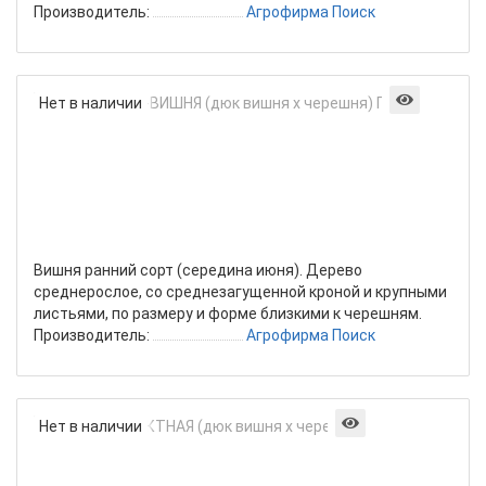
Производитель:
Агрофирма Поиск
Вишня
Нет в наличии
ЧУДО-
ВИШН
(дюк
вишня
х
череш
Поиск
Вишня ранний сорт (середина июня). Дерево
среднерослое, со среднезагущенной кроной и крупными
листьями, по размеру и форме близкими к черешням.
Производитель:
Агрофирма Поиск
Вишня
Нет в наличии
ЭФФЕКТНАЯ
(дюк
вишня