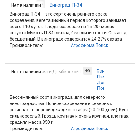
Виноград П-34
Нет в наличии
Виноград П-34 — это сорт очень раннего срока
созревания, вегетационный период которого занимает
всего 110 суток. Плоды созревают в 15-20 числах
августа.Мякоть П-34 сочная, без слизистости. Сок ягод
бесцветный. В винограде содержится 24-27% сахара.
Производитель:
Агрофирма Поиск
Виноград
Нет в наличии
Памяти
Домбкоской
Поиск
Бессемянный сорт винограда, для северного
виноградарства. Полное созревание в северных
регионах - в первой декаде сентября (90-100 дней). Куст
сильнорослый. Гроздь крупная и очень крупная, плотная,
средняя масса 350 г.
Производитель:
Агрофирма Поиск