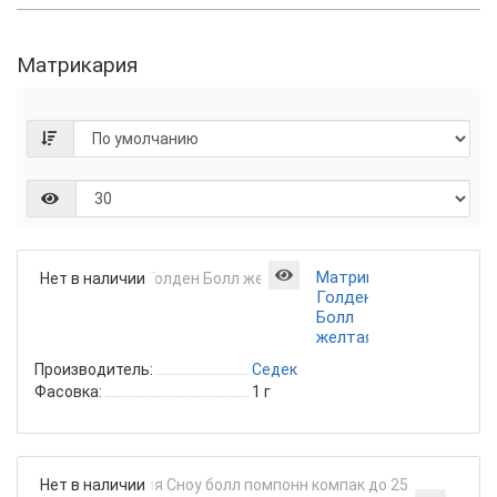
Матрикария
Матрикария
Нет в наличии
Голден
Болл
желтая
Производитель:
Седек
Фасовка:
1 г
Мат
Нет в наличии