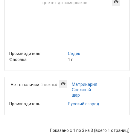
Сно
бол
пом
ком
до
25с
цве
до
зам
Производитель:
Седек
Фасовка:
1 г
Матрикария
Нет в наличии
Снежный
шар
Производитель:
Русский огород
Показано с 1 по 3 из 3 (всего 1 страниц)