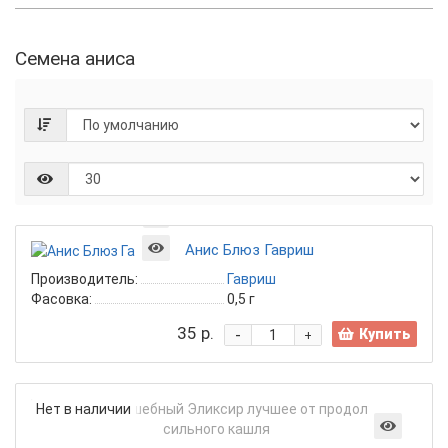
Семена аниса
Анис Блюз Гавриш
Производитель:
Гавриш
Фасовка:
0,5 г
35 р.
-
Купить
+
Ани
Нет в наличии
Вол
Эли