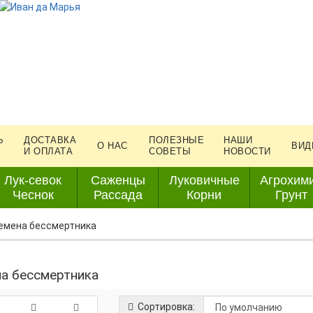
Ь
ДОСТАВКА
ПОЛЕЗНЫЕ
НАШИ
О НАС
ВИД
И ОПЛАТА
СОВЕТЫ
НОВОСТИ
Лук-севок
Саженцы
Луковичные
Агрохим
Чеснок
Рассада
Корни
Грунт
емена бессмертника
а бессмертника
Сортировка: