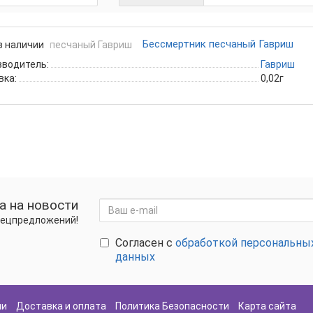
Бессмертник песчаный Гавриш
в наличии
зводитель:
Гавриш
вка:
0,02г
а на новости
спецпредложений!
Согласен с
обработкой персональны
данных
ии
Доставка и оплата
Политика Безопасности
Карта сайта