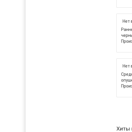
Нет 
Ранне
черны
Прои
Нет 
Средн
опуше
Прои
Хиты