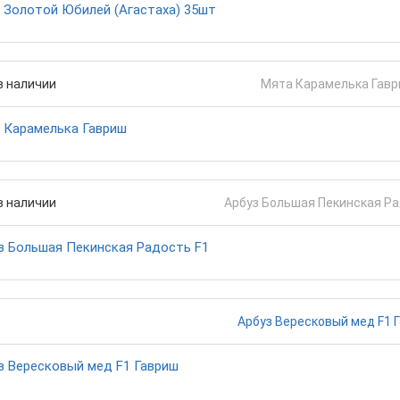
 Золотой Юбилей (Агастаха) 35шт
в наличии
 Карамелька Гавриш
в наличии
з Большая Пекинская Радость F1
з Вересковый мед F1 Гавриш