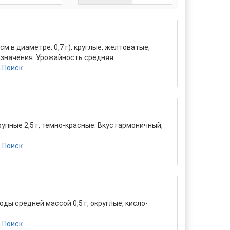
м в диаметре, 0,7 г), круглые, желтоватые,
азначения. Урожайность средняя
 Поиск
упные 2,5 г, темно-красные. Вкус гармоничный,
 Поиск
ды средней массой 0,5 г, округлые, кисло-
 Поиск