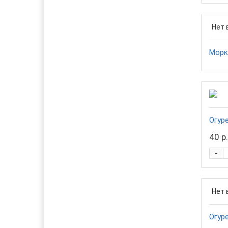
Нет 
Морк
Огур
40 р.
-
Нет 
Огур