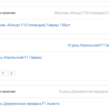
в наличии
овь Абледо F1(Голландия) Гавриш 150шт
ец Апрельский F1 Гавриш
+
в наличии
ец Деревенская ярмарка F1 Аэлита