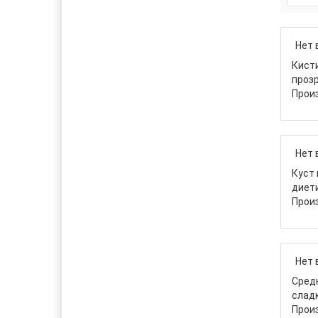
Нет 
Кисти
прозр
Прои
Нет 
Куст 
диети
Прои
Нет 
Средн
сладк
Прои