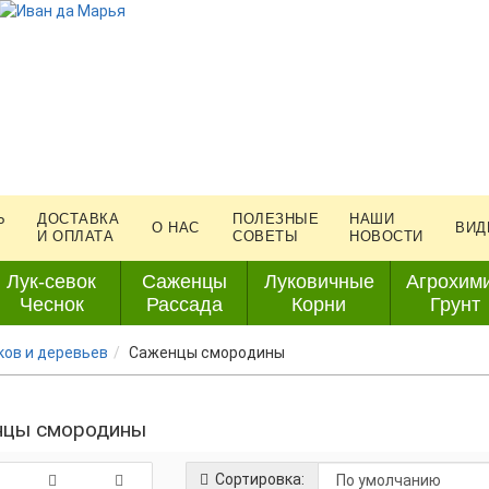
Ь
ДОСТАВКА
ПОЛЕЗНЫЕ
НАШИ
О НАС
ВИД
И ОПЛАТА
СОВЕТЫ
НОВОСТИ
Лук-севок
Саженцы
Луковичные
Агрохим
Чеснок
Рассада
Корни
Грунт
ов и деревьев
Саженцы смородины
нцы смородины
Сортировка: