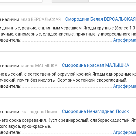
Смородина Белая ВЕРСАЛЬСКАЯ
в наличии
 длинные, редкие, с длинным черешком. Ягоды крупные (более 1,0 с
ачные, одномерные, сладко-кислые, приятные, универсального н
зводитель:
Агрофирма
Смородина красная МАЛЫШКА
в наличии
не высокий, с естественной округлой кроной. Ягоды однородные кр
ческий, почти без кислоты. Сорт зимостойкий, скороплодный.
зводитель:
Агрофирма
Смородина Ненаглядная Поиск
в наличии
его срока созревания. Куст среднерослый, слабораскидистый. Яго
ого вкуса, ярко-красные.
зводитель:
Агрофирма