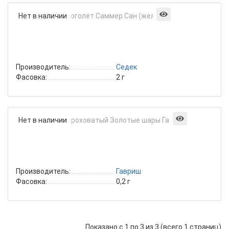
Гелиопсис
Нет в наличии
многолет
Саммер
Сан
(желтый)
Производитель:
Седек
Фасовка:
2 г
Гелиопси
Нет в наличии
шерохов
Золотые
шары
Гавриш
Производитель:
Гавриш
Фасовка:
0,2 г
Показано с 1 по 3 из 3 (всего 1 страниц)