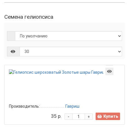
Семена гелиопсиса
Гели
шеро
Золо
шары
Гавр
0,2г
Производитель:
Гавриш
35 р.
-
Купить
+