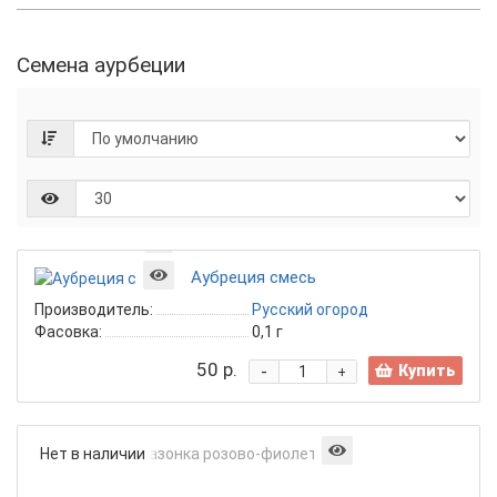
Семена аурбеции
Аубреция смесь
Производитель:
Русский огород
Фасовка:
0,1 г
50 р.
-
Купить
+
Аубреция
Нет в наличии
Амазонка
розово-