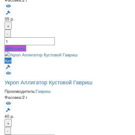
35 р.
+
-
Купить
Хит
Укроп Аллигатор Кустовой Гавриш
Производитель:
Гавриш
Фасовка:
2 г
40 р.
+
-