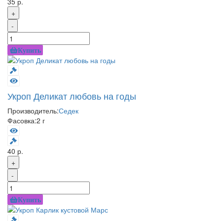
35 р.
+
-
Купить
Укроп Деликат любовь на годы
Производитель:
Седек
Фасовка:
2 г
40 р.
+
-
Купить