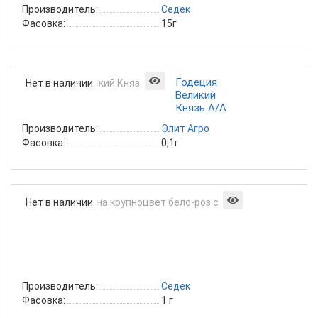
Производитель:
Седек
Фасовка:
15г
Годеция
Нет в наличии
Великий
Князь А/А
Производитель:
Элит Агро
Фасовка:
0,1г
Годеция
Нет в наличии
Гавана
крупноцвет
бело-
роз
смесь
Производитель:
Седек
Фасовка:
1 г