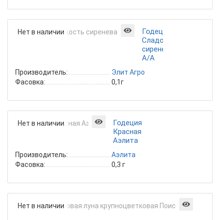
Годеция
Нет в наличии
Сладость
сиреневая
А/А
Производитель:
Элит Агро
Фасовка:
0,1г
Годеция
Нет в наличии
Красная
Аэлита
Производитель:
Аэлита
Фасовка:
0,3 г
Годе
Нет в наличии
Медо