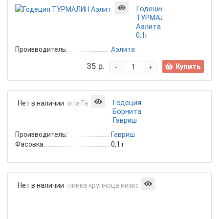
Годеция
ТУРМАЛИН
Аэлита
0,1г
Производитель:
Аэлита
35 р.
-
Купить
+
Годеция
Нет в наличии
Борнита
Гавриш
Производитель:
Гавриш
Фасовка:
0,1 г
Годеция
Нет в наличии
Василинка
крупноцв
низкоросл