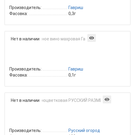
Производитель:
Гавриш
Фасовка:
0,3г
Годеция
Нет в наличии
Красное
вино
махровая
Гавриш
Производитель:
Гавриш
Фасовка:
0,1г
Годеция
Нет в наличии
крупноц
РУССКИ
РАЗМЕР
НК
Производитель:
Русский огород