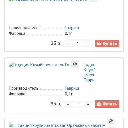
Есения
низкорослая
смесь
Гавриш
Производитель:
Гавриш
Фасовка:
0,1г
35 р.
-
Купить
+
Годеция
Клумбовая
смесь
Гавриш
Производитель:
Гавриш
Фасовка:
0,1 г
35 р.
-
Купить
+
Год