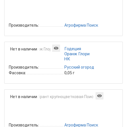
луна
круп
Поис
0,1г
Производитель:
Агрофирма Поиск
Годеция
Нет в наличии
Оранж Глори
НК
Производитель:
Русский огород
Фасовка:
0,05 г
Годеция
Нет в наличии
Рембран
крупноцв
Поиск
0,2г
Производитель:
Агрофирма Поиск