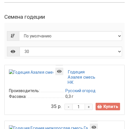
Семена годеции
Годеция
Азалея смесь
НК
Производитель:
Русский огород
Фасовка:
0,3 г
35 р.
-
Купить
+
Годеция