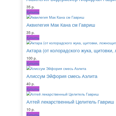
35 р.
Купить
Аквилегия Мак Кана см Гавриш
35 р.
Купить
Актара (от колорадского жука, щитовки, 
100 р.
Купить
Алиссум Эйфория смесь Аэлита
40 р.
Купить
Алтей лекарственный Целитель Гавриш
10 р.
Купить