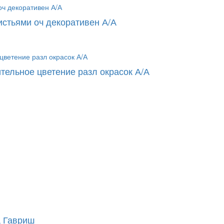
истьями оч декоративен А/А
тельное цветение разл окрасок А/А
а Гавриш