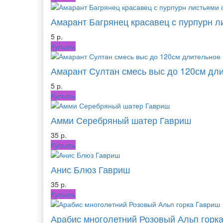
Амарант Багрянец красавец с пурпурн л
5 р.
Купить
Амарант Султан смесь выс до 120см дли
5 р.
Купить
Амми Серебряный шатер Гавриш
35 р.
Купить
Анис Блюз Гавриш
35 р.
Купить
Арабис многолетний Розовый Альп горк