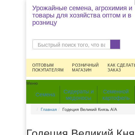
Урожайные семена, агрохимия и
товары для хозяйства оптом и в
розницу
ОПТОВЫМ
РОЗНИЧНЫЙ
КАК СДЕЛАТ
ПОКУПАТЕЛЯМ
МАГАЗИН
ЗАКАЗ
Меню
Сидераты и
Семенной
Семена
медоносы
картофель
Главная
Годеция Великий Князь А/А
Годеция Великий Кня