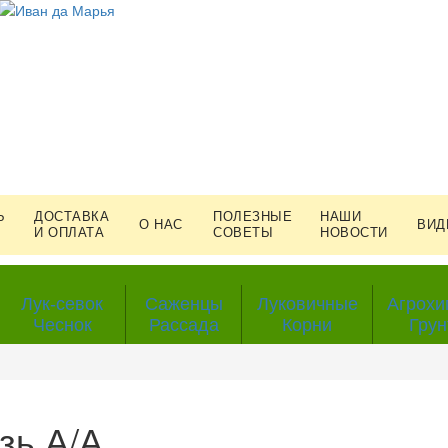
Ь
ДОСТАВКА
ПОЛЕЗНЫЕ
НАШИ
О НАС
ВИД
И ОПЛАТА
СОВЕТЫ
НОВОСТИ
Лук-севок
Саженцы
Луковичные
Агрохи
Чеснок
Рассада
Корни
Грун
зь А/А