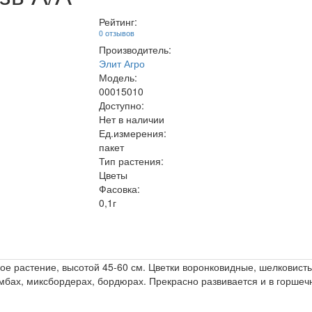
Рейтинг:
0 отзывов
Производитель:
Элит Агро
Модель:
00015010
Доступно:
Нет в наличии
Ед.измерения:
пакет
Тип растения:
Цветы
Фасовка:
0,1г
ое растение, высотой 45-60 см. Цветки воронковидные, шелковист
умбах, миксбордерах, бордюрах. Прекрасно развивается и в горшечн