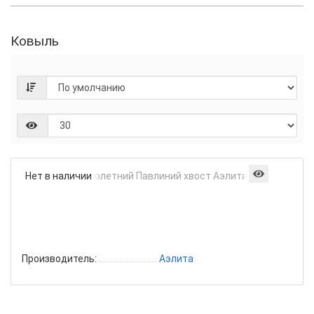
Ковыль
Ковыл
Нет в наличии
Много
Павли
хвост
Аэлит
5шт
Производитель:
Аэлита