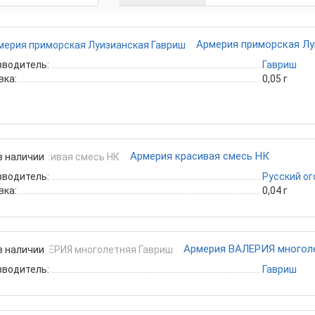
Армерия приморская Лу
зводитель:
Гавриш
вка:
0,05 г
Армерия красивая смесь НК
в наличии
зводитель:
Русский о
вка:
0,04 г
Армерия ВАЛЕРИЯ многол
в наличии
зводитель:
Гавриш