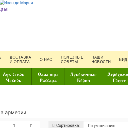
ары
Ь
ДОСТАВКА
ПОЛЕЗНЫЕ
НАШИ
О НАС
ВИД
И ОПЛАТА
СОВЕТЫ
НОВОСТИ
Лук-севок
Саженцы
Луковичные
Агрохим
Чеснок
Рассада
Корни
Грунт
а армерии
Сортировка: