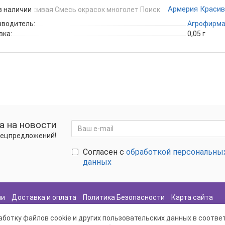
Армерия Красив
в наличии
зводитель:
Агрофирма
вка:
0,05 г
а на новости
спецпредложений!
Согласен с
обработкой персональны
данных
ии
Доставка и оплата
Политика Безопасности
Карта сайта
ботку файлов cookie и других пользовательских данных в соотве