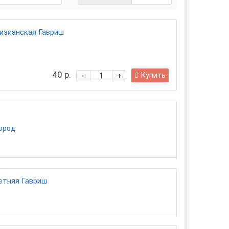
изианская Гавриш
40 р.
-
Купить
+
город
етняя Гавриш