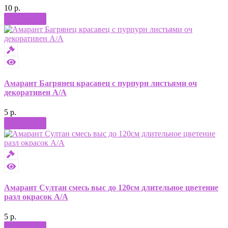
10 р.
Купить
Амарант Багрянец красавец с пурпурн листьями оч
декоративен А/А
5 р.
Купить
Амарант Султан смесь выс до 120см длительное цветение
разл окрасок А/А
5 р.
Купить