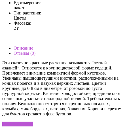
Ед.измерения:
пакет
Тип растения:
Цветы
Фасовка:
2 г
Описание
Отзывы (0)
Эти сказочно красивые растения называютcя “летней
азалией“. Относятся к крупноцветковой форме годеций.
Привлекает внимание компактной формой кустиков.
Увенчаны пышноцветущими кистями, расположенными на
концах побегов и в пазухах верхних листьев. Цветки
крупные, до 6-8 см в диаметре, от розовой до густо-
пурпурной окраски. Растения холодостойкие, предпочитают
солнечные участки с плодородной почвой. Требовательны к
поливу. Великолепно смотрятся в групповых посадках,
клумбах, миксбордерах, вазонах, балконах. Хороши в срезке:
для букетов срезают в фазе бутонов.
Написать отзыв