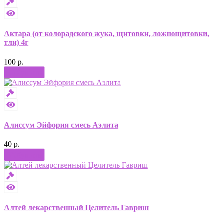
Актара (от колорадского жука, щитовки, ложнощитовки,
тли) 4г
100 р.
Купить
Алиссум Эйфория смесь Аэлита
40 р.
Купить
Алтей лекарственный Целитель Гавриш