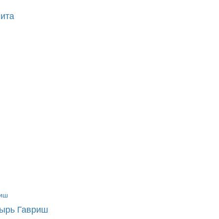
лита
тырь Гавриш