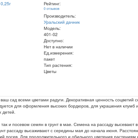
Рейтинг:
0 отзывов
Производитель:
Уральский дачник
Модель:
401-02
Доступно:
Нет в наличии
Ед.измерения:
пакет
Тип растения:
Цветы
ваш сад всеми цветами радуги. Декоративная ценность соцветий со
ется для оформления высоких бордюров, для украшения клумб и р
 детей.
так и посевом семян в грунт в мае. Семена на рассаду высевают в
рунт рассаду высаживают с середины мая до начала июня. Расстоя
ий посев. Для продолжительного и обильного цветения растениям