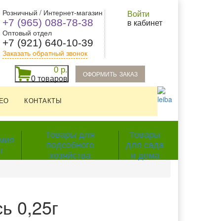
Розничный / Интернет-магазин
Войти
+7 (965) 088-78-38
в кабинет
Оптовый отдел
+7 (921) 640-10-39
Заказать обратный звонок
0 р.
oформить заказ
0 товаров
ЕО
КОНТАКТЫ
Товары для
Товары
мия
подсобного
для сада
т
хозяйства
и дома
ь 0,25г