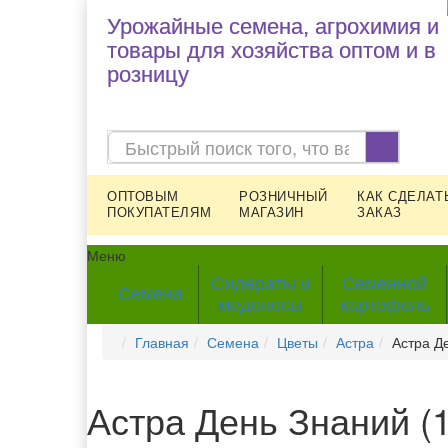
Урожайные семена, агрохимия и
товары для хозяйства оптом и в
розницу
ОПТОВЫМ
РОЗНИЧНЫЙ
КАК СДЕЛАТ
ПОКУПАТЕЛЯМ
МАГАЗИН
ЗАКАЗ
Меню
Сидераты и
Семенной
Семена
медоносы
картофель
Главная
Семена
Цветы
Астра
Астра Д
Астра День Знаний (1