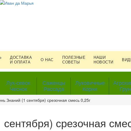
Ь
ДОСТАВКА
ПОЛЕЗНЫЕ
НАШИ
О НАС
ВИД
И ОПЛАТА
СОВЕТЫ
НОВОСТИ
Лук-севок
Саженцы
Луковичные
Агрохи
Чеснок
Рассада
Корни
Грун
ень Знаний (1 сентября) срезочная смесь 0,25г
 сентября) срезочная смес