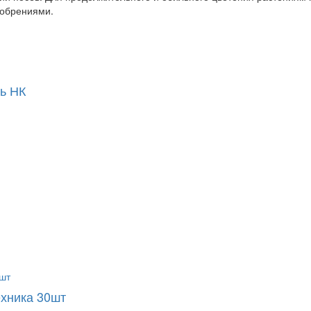
добрениями.
ь НК
хника 30шт