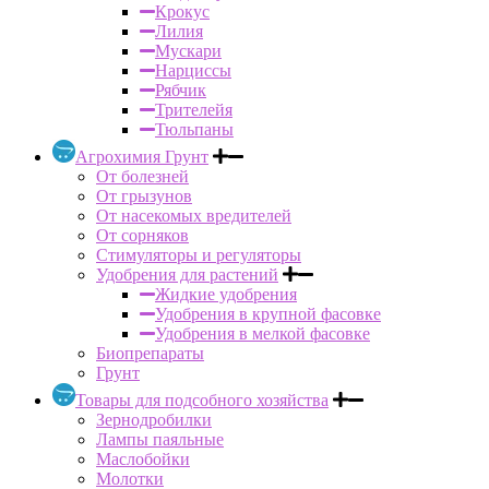
Крокус
Лилия
Мускари
Нарциссы
Рябчик
Трителейя
Тюльпаны
Агрохимия Грунт
От болезней
От грызунов
От насекомых вредителей
От сорняков
Стимуляторы и регуляторы
Удобрения для растений
Жидкие удобрения
Удобрения в крупной фасовке
Удобрения в мелкой фасовке
Биопрепараты
Грунт
Товары для подсобного хозяйства
Зернодробилки
Лампы паяльные
Маслобойки
Молотки