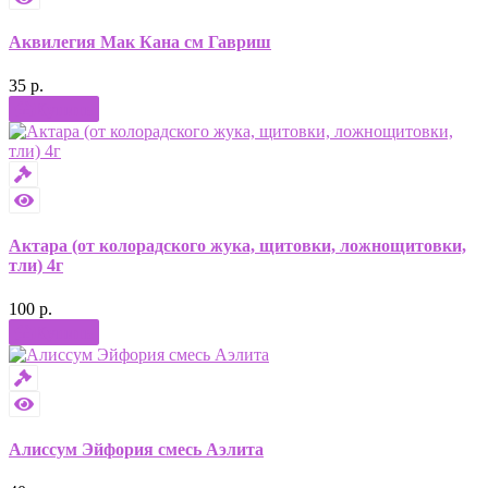
Аквилегия Мак Кана см Гавриш
35 р.
Купить
Актара (от колорадского жука, щитовки, ложнощитовки,
тли) 4г
100 р.
Купить
Алиссум Эйфория смесь Аэлита