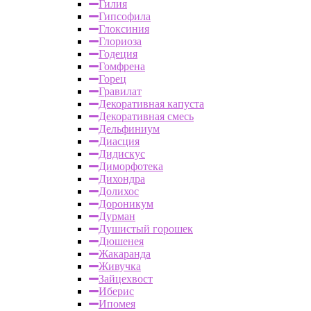
Гилия
Гипсофила
Глоксиния
Глориоза
Годеция
Гомфрена
Горец
Гравилат
Декоративная капуста
Декоративная смесь
Дельфиниум
Диасция
Дидискус
Диморфотека
Дихондра
Долихос
Дороникум
Дурман
Душистый горошек
Дюшенея
Жакаранда
Живучка
Зайцехвост
Иберис
Ипомея