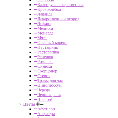
Календула лекарственная
Кровохлёбка
Лаванда
Лекарственный огород
Лофант
Мелисса
Монарда
Мята
Овсяный корень
Пустырник
Расторопша
Репешок
Ромашка
Синюха
Скорцонер
Стевия
Травы для чая
Циноглоссум
Череда
Чернокорень
Шалфей
Цветы
Абутилон
Агератум