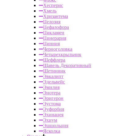
Хесперис
Хмель
Хризантема
Целозия
Цефалофора
Цикламен
Цинерария
Цинния
Черноголовка
Четырехкрыльник
Шеффлера
Щавель Декоративный
Щетинник
Эвкалипт
Эдельвейс
Эмилия
Энотера
Эригерон
Эустома
Эуфорбия
Эхинацея
Эхиум
Эшшольция
Ясколка