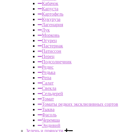
Кабачок
Капуста
Картофель
Кукуруза
Лагенария
Лук
Морковь
Огурец
Пастернак
Патиссон
Перец
Подсолнечник
Редис
Редька
Репа
Салат
Свекла
Сельдерей
Томат
Томаты редких эксклюзивных сортов
Тыква
Фасоль
Черемша
Эндивий
Зелень и пряности