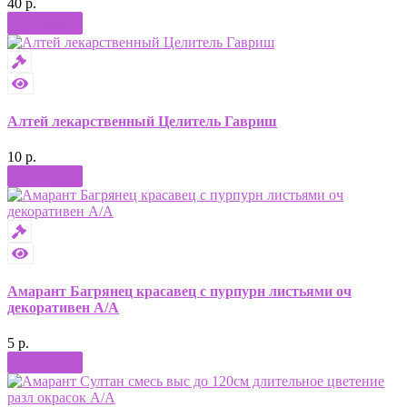
40 р.
Купить
Алтей лекарственный Целитель Гавриш
10 р.
Купить
Амарант Багрянец красавец с пурпурн листьями оч
декоративен А/А
5 р.
Купить