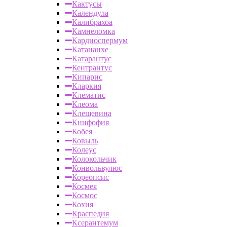
Кактусы
Календула
Калибрахоа
Камнеломка
Кардиоспермум
Катананхе
Катарантус
Кентрантус
Кипарис
Кларкия
Клематис
Клеома
Клещевина
Книфофия
Кобея
Ковыль
Колеус
Колокольчик
Конвольвулюс
Кореопсис
Космея
Космос
Кохия
Краспедия
Ксерантемум