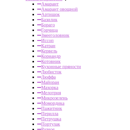
Амарант
Амарант овощной
Артишок
Базилик
Бораго
Горчица
Змееголовник
Иссоп
Катран
Кервель
Кориандр
Котовник
Кухонные пряности
Любисток
Люффа
Майоран
Махорка
Мелотрия
Микрозелень
Момордика
Пажитник
Перилла
Петрушка
Портулак
Разное