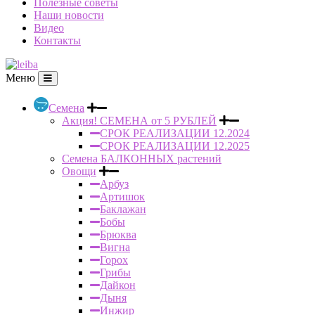
Полезные советы
Наши новости
Видео
Контакты
Меню
Семена
Акция! СЕМЕНА от 5 РУБЛЕЙ
СРОК РЕАЛИЗАЦИИ 12.2024
СРОК РЕАЛИЗАЦИИ 12.2025
Семена БАЛКОННЫХ растений
Овощи
Арбуз
Артишок
Баклажан
Бобы
Брюква
Вигна
Горох
Грибы
Дайкон
Дыня
Инжир