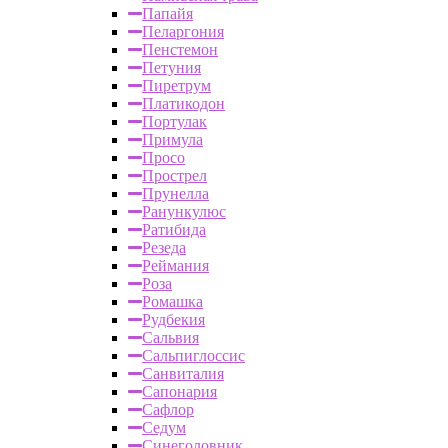
Папайя
Пеларгония
Пенстемон
Петуния
Пиретрум
Платикодон
Портулак
Примула
Просо
Прострел
Прунелла
Ранункулюс
Ратибида
Резеда
Реймания
Роза
Ромашка
Рудбекия
Сальвия
Сальпиглоссис
Санвиталия
Сапонария
Сафлор
Седум
Синеголовник