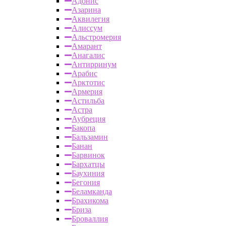
Адонис
Азарина
Аквилегия
Алиссум
Альстромерия
Амарант
Анагалис
Антирринум
Арабис
Арктотис
Армерия
Астильба
Астра
Аубреция
Бакопа
Бальзамин
Банан
Барвинок
Бархатцы
Баухиния
Бегония
Беламканда
Брахикома
Бриза
Броваллия