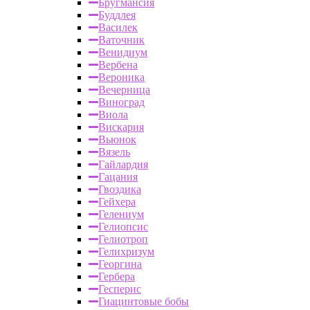
Бругмансия
Буддлея
Василек
Ваточник
Венидиум
Вербена
Вероника
Вечерница
Виноград
Виола
Вискария
Вьюнок
Вязель
Гайлардия
Гацания
Гвоздика
Гейхера
Гелениум
Гелиопсис
Гелиотроп
Гелихризум
Георгина
Гербера
Гесперис
Гиацинтовые бобы