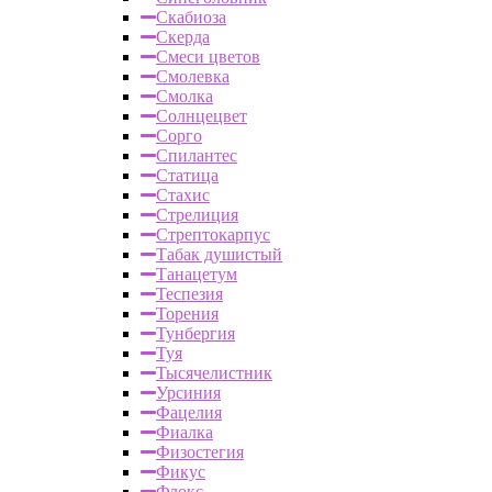
Скабиоза
Скерда
Смеси цветов
Смолевка
Смолка
Солнцецвет
Сорго
Спилантес
Статица
Стахис
Стрелиция
Стрептокарпус
Табак душистый
Танацетум
Теспезия
Торения
Тунбергия
Туя
Тысячелистник
Урсиния
Фацелия
Фиалка
Физостегия
Фикус
Флокс