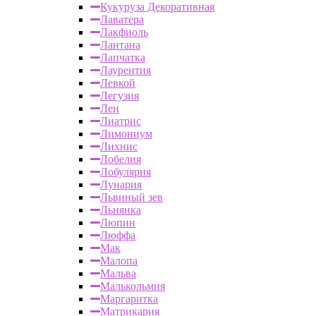
Кукуруза Декоративная
Лаватера
Лакфиоль
Лантана
Лапчатка
Лаурентия
Левкой
Легузия
Лен
Лиатрис
Лимониум
Лихнис
Лобелия
Лобулярия
Лунария
Львиный зев
Льнянка
Люпин
Люффа
Мак
Малопа
Мальва
Малькольмия
Маргаритка
Матрикария