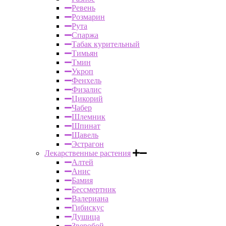
Ревень
Розмарин
Рута
Спаржа
Табак курительный
Тимьян
Тмин
Укроп
Фенхель
Физалис
Цикорий
Чабер
Шлемник
Шпинат
Щавель
Эстрагон
Лекарственные растения
Алтей
Анис
Бамия
Бессмертник
Валериана
Гибискус
Душица
Зверобой