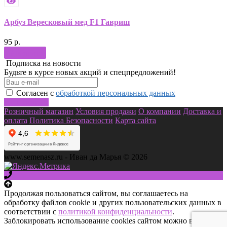
Арбуз Вересковый мед F1 Гавриш
95 р.
Купить
Подписка на новости
Будьте в курсе новых акций и спецпредложений!
Согласен с
обработкой персональных данных
Подписаться
Розничный магазин
Условия продажи
О компании
Доставка и
оплата
Политика Безопасности
Карта сайта
www.semenasz.ru - Иван да Марья © 2026
Продолжая пользоваться сайтом, вы соглашаетесь на
обработку файлов cookie и других пользовательских данных в
соответствии с
политикой конфиденциальности
.
Заблокировать использование cookies сайтом можно в