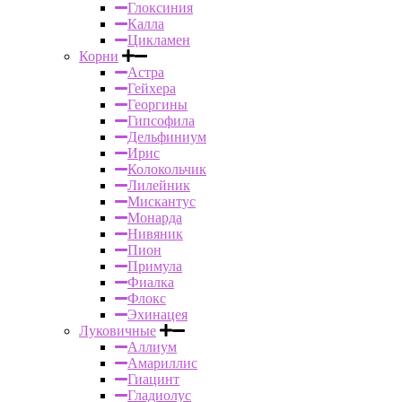
Глоксиния
Калла
Цикламен
Корни
Астра
Гейхера
Георгины
Гипсофила
Дельфиниум
Ирис
Колокольчик
Лилейник
Мискантус
Монарда
Нивяник
Пион
Примула
Фиалка
Флокс
Эхинацея
Луковичные
Аллиум
Амариллис
Гиацинт
Гладиолус