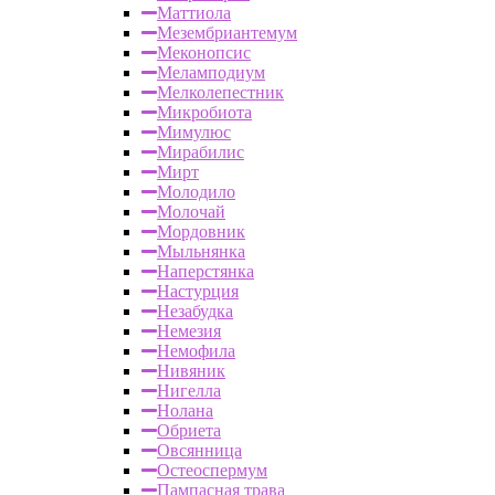
Маттиола
Мезембриантемум
Меконопсис
Меламподиум
Мелколепестник
Микробиота
Мимулюс
Мирабилис
Мирт
Молодило
Молочай
Мордовник
Мыльнянка
Наперстянка
Настурция
Незабудка
Немезия
Немофила
Нивяник
Нигелла
Нолана
Обриета
Овсянница
Остеоспермум
Пампасная трава