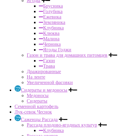
Ягоды
Брусника
Голубика
Ежевика
Земляника
Клубника
Клюква
Малина
Черника
Ягоды Годжи
Газон и трава для домашних питомцев
Газон
Трава
Дражированные
На ленте
Увеличенной фасовки
Сидераты и медоносы
Медоносы
Сидераты
Семенной картофель
Лук-севок Чеснок
Саженцы Рассада
Рассада плодово-ягодных культур
Клубника
Рассада цветов