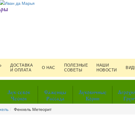
ары
Ь
ДОСТАВКА
ПОЛЕЗНЫЕ
НАШИ
О НАС
ВИД
И ОПЛАТА
СОВЕТЫ
НОВОСТИ
Лук-севок
Саженцы
Луковичные
Агрохи
Чеснок
Рассада
Корни
Грун
хель
Фенхель Метеорит