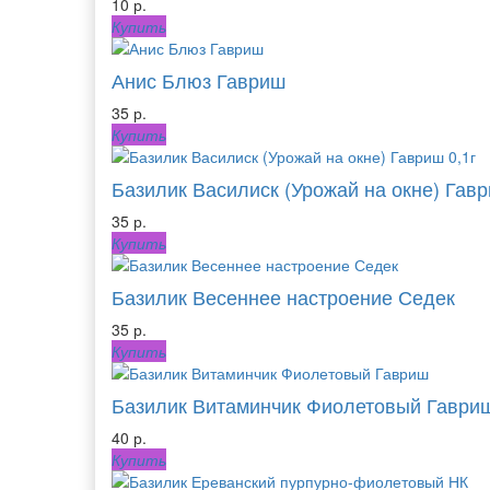
10 р.
Купить
Анис Блюз Гавриш
35 р.
Купить
Базилик Василиск (Урожай на окне) Гавр
35 р.
Купить
Базилик Весеннее настроение Седек
35 р.
Купить
Базилик Витаминчик Фиолетовый Гаври
40 р.
Купить