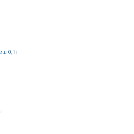
иш 0,1г
ш