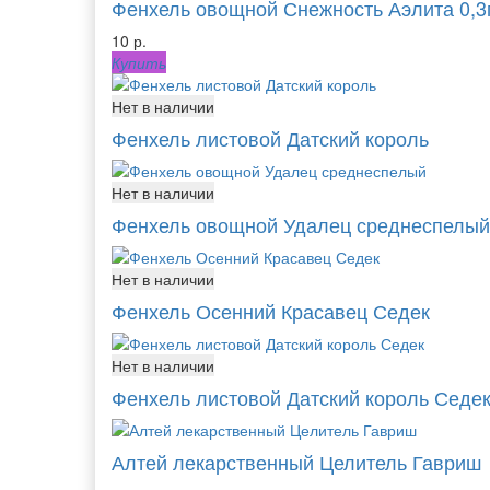
Фенхель овощной Снежность Аэлита 0,3
10 р.
Купить
Нет в наличии
Фенхель листовой Датский король
Нет в наличии
Фенхель овощной Удалец среднеспелый
Нет в наличии
Фенхель Осенний Красавец Седек
Нет в наличии
Фенхель листовой Датский король Седе
Алтей лекарственный Целитель Гавриш