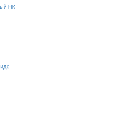
вый НК
Сидс