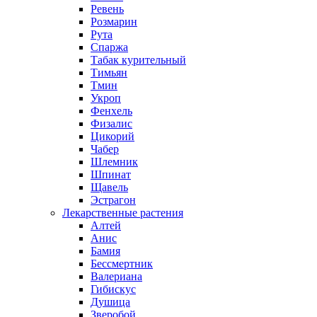
Ревень
Розмарин
Рута
Спаржа
Табак курительный
Тимьян
Тмин
Укроп
Фенхель
Физалис
Цикорий
Чабер
Шлемник
Шпинат
Щавель
Эстрагон
Лекарственные растения
Алтей
Анис
Бамия
Бессмертник
Валериана
Гибискус
Душица
Зверобой