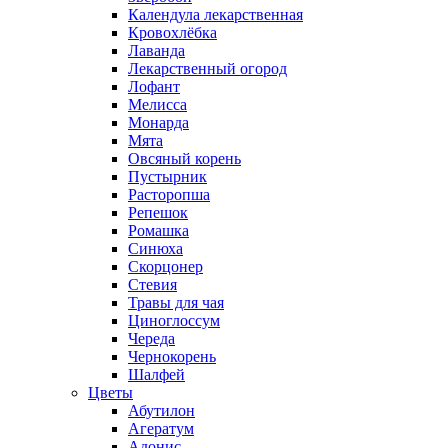
Календула лекарственная
Кровохлёбка
Лаванда
Лекарственный огород
Лофант
Мелисса
Монарда
Мята
Овсяный корень
Пустырник
Расторопша
Репешок
Ромашка
Синюха
Скорцонер
Стевия
Травы для чая
Циноглоссум
Череда
Чернокорень
Шалфей
Цветы
Абутилон
Агератум
Адонис