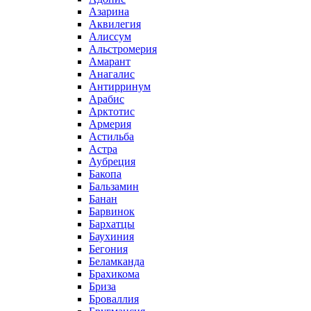
Азарина
Аквилегия
Алиссум
Альстромерия
Амарант
Анагалис
Антирринум
Арабис
Арктотис
Армерия
Астильба
Астра
Аубреция
Бакопа
Бальзамин
Банан
Барвинок
Бархатцы
Баухиния
Бегония
Беламканда
Брахикома
Бриза
Броваллия