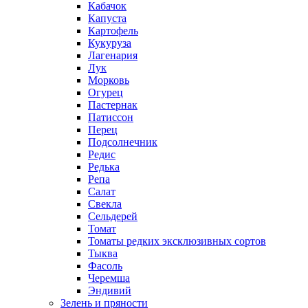
Кабачок
Капуста
Картофель
Кукуруза
Лагенария
Лук
Морковь
Огурец
Пастернак
Патиссон
Перец
Подсолнечник
Редис
Редька
Репа
Салат
Свекла
Сельдерей
Томат
Томаты редких эксклюзивных сортов
Тыква
Фасоль
Черемша
Эндивий
Зелень и пряности