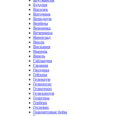
Бругмансия
Буддлея
Василек
Ваточник
Венидиум
Вербена
Вероника
Вечерница
Виноград
Виола
Вискария
Вьюнок
Вязель
Гайлардия
Гацания
Гвоздика
Гейхера
Гелениум
Гелиопсис
Гелиотроп
Гелихризум
Георгина
Гербера
Гесперис
Гиацинтовые бобы