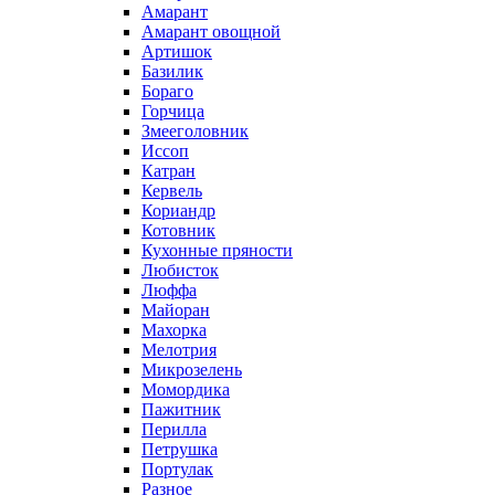
Амарант
Амарант овощной
Артишок
Базилик
Бораго
Горчица
Змееголовник
Иссоп
Катран
Кервель
Кориандр
Котовник
Кухонные пряности
Любисток
Люффа
Майоран
Махорка
Мелотрия
Микрозелень
Момордика
Пажитник
Перилла
Петрушка
Портулак
Разное