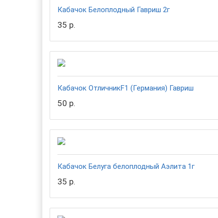
Кабачок Белоплодный Гавриш 2г
35 р.
Кабачок ОтличникF1 (Германия) Гавриш
50 р.
Кабачок Белуга белоплодный Аэлита 1г
35 р.