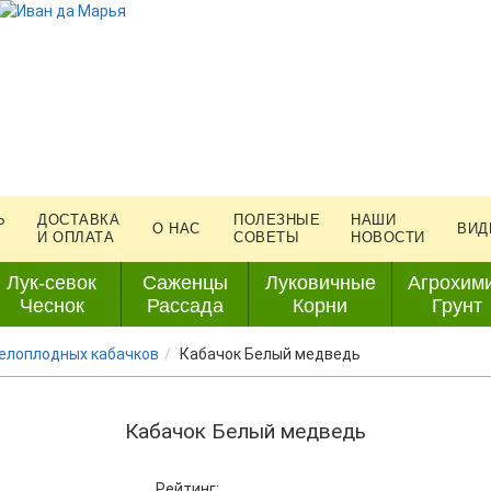
Ь
ДОСТАВКА
ПОЛЕЗНЫЕ
НАШИ
О НАС
ВИД
И ОПЛАТА
СОВЕТЫ
НОВОСТИ
Лук-севок
Саженцы
Луковичные
Агрохим
Чеснок
Рассада
Корни
Грунт
елоплодных кабачков
Кабачок Белый медведь
Кабачок Белый медведь
Рейтинг: