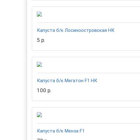
Капуста б/к Лосиноостровская НК
5 р.
Капуста б/к Мегатон F1 НК
100 р.
Капуста б/к Менза F1