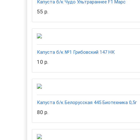
Капуста б/к Чудо Ультрараннее F1 Марс
55 р.
Капуста б/к №1 Грибовский 147 НК
10 р.
Капуста б/к Белорусская 445 Биотехника 0,5г
80 р.