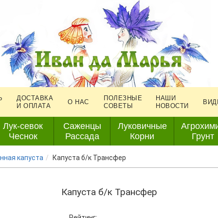
Ь
ДОСТАВКА
ПОЛЕЗНЫЕ
НАШИ
О НАС
ВИД
И ОПЛАТА
СОВЕТЫ
НОВОСТИ
Лук-севок
Саженцы
Луковичные
Агрохим
Чеснок
Рассада
Корни
Грунт
нная капуста
Капуста б/к Трансфер
Капуста б/к Трансфер
Рейтинг: