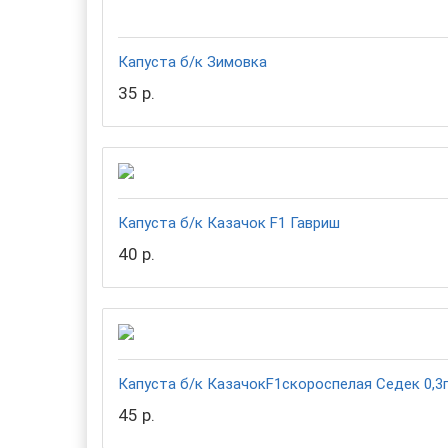
Капуста б/к Зимовка
35 р.
Капуста б/к Казачок F1 Гавриш
40 р.
Капуста б/к КазачокF1скороспелая Седек 0,3
45 р.