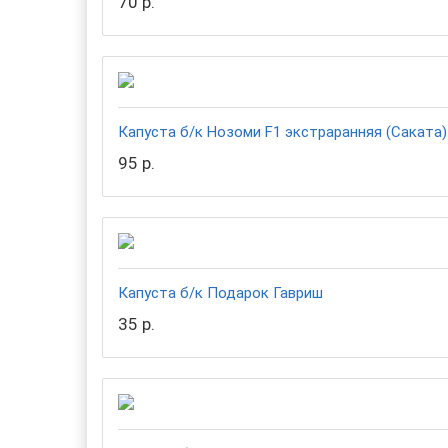
70 р.
Капуста б/к Нозоми F1 экстраранняя (Саката
95 р.
Капуста б/к Подарок Гавриш
35 р.