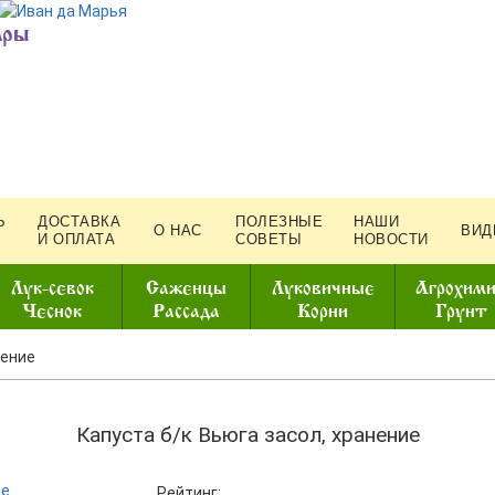
ары
Ь
ДОСТАВКА
ПОЛЕЗНЫЕ
НАШИ
О НАС
ВИД
И ОПЛАТА
СОВЕТЫ
НОВОСТИ
Лук-севок
Саженцы
Луковичные
Агрохим
Чеснок
Рассада
Корни
Грунт
нение
Капуста б/к Вьюга засол, хранение
Рейтинг: