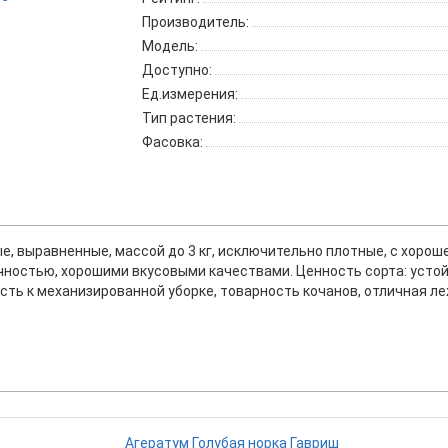
Производитель:
Модель:
Доступно:
Ед.измерения:
Тип растения:
Фасовка:
е, выравненные, массой до 3 кг, исключительно плотные, с хорош
очностью, хорошими вкусовыми качествами. Ценность сорта: усто
ть к механизированной уборке, товарность кочанов, отличная ле