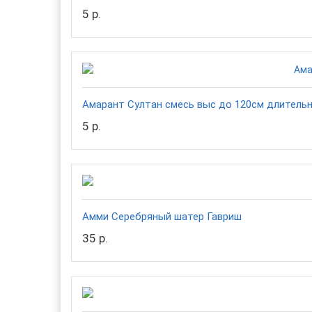
5 р.
Амарант Султан смесь выс до 120см длительн
5 р.
Амми Серебряный шатер Гавриш
35 р.