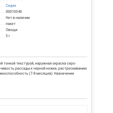
Седек
00010540
Нет в наличии
пакет
Овощи
5 г
ей тонкой текстурой, наружная окраска серо-
йчивость рассады к черной ножке, растрескиванию
жкоспособность (7-8 месяцев). Назначение