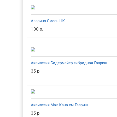
Азарина Смесь НК
100 р.
Аквилегия Бидермейер гибридная Гавриш
35 р.
Аквилегия Мак Кана см Гавриш
35 р.