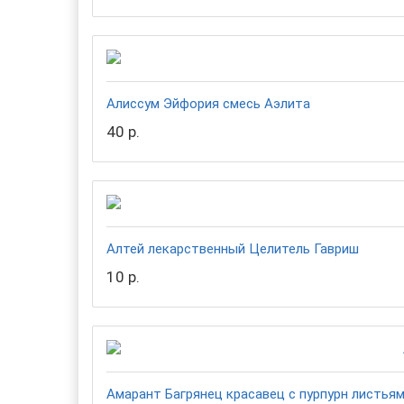
Алиссум Эйфория смесь Аэлита
40 р.
Алтей лекарственный Целитель Гавриш
10 р.
Амарант Багрянец красавец с пурпурн листья