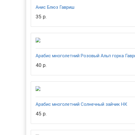
Анис Блюз Гавриш
35 р.
Арабис многолетний Розовый Альп горка Гав
40 р.
Арабис многолетний Солнечный зайчик НК
45 р.