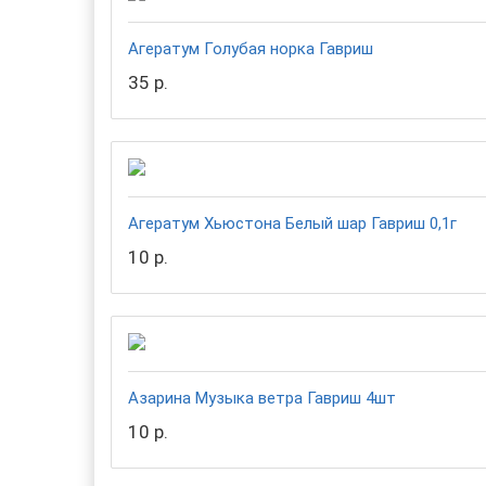
Агератум Голубая норка Гавриш
35 р.
Агератум Хьюстона Белый шар Гавриш 0,1г
10 р.
Азарина Музыка ветра Гавриш 4шт
10 р.