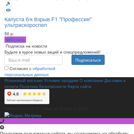
Капуста б/к Взрыв F1 "Профессия"
ультраскороспел
50 р.
Купить
Подписка на новости
Будьте в курсе новых акций и спецпредложений!
Подписаться
Согласен с
обработкой
персональных данных
Розничный магазин
Условия продажи
О компании
Доставка и
оплата
Политика Безопасности
Карта сайта
www.semenasz.ru - Иван да Марья © 2026
Продолжая пользоваться сайтом, вы соглашаетесь на обработку