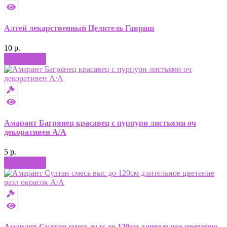
Алтей лекарственный Целитель Гавриш
10 р.
Купить
Амарант Багрянец красавец с пурпурн листьями оч
декоративен А/А
5 р.
Купить
Амарант Султан смесь выс до 120см длительное цветение