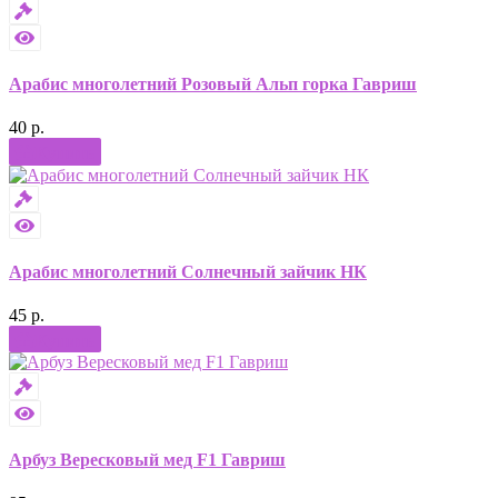
Арабис многолетний Розовый Альп горка Гавриш
40 р.
Купить
Арабис многолетний Солнечный зайчик НК
45 р.
Купить
Арбуз Вересковый мед F1 Гавриш