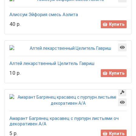
Алиссум Эйфория смесь Аэлита
40 р.
Купить
Алтей лекарственный Целитель Гавриш
10 р.
Купить
Амарант Багрянец красавец с пурпурн листьями оч
декоративен А/А
5 р.
Купить