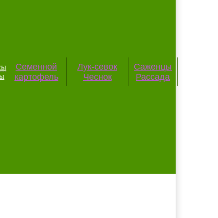
Семенной
Лук-севок
Саженцы
сы
картофель
Чеснок
Рассада
ты