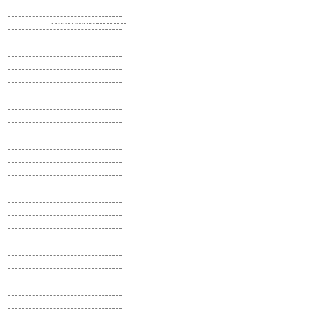
Шпинат
Маттиола
Щавель
Мезембриантемум
Эстрагон
Меконопсис
Меламподиум
Мелколепестник
Микробиота
Мимулюс
Мирабилис
Мирт
Молодило
Молочай
Мордовник
Мыльнянка
Наперстянка
Настурция
Незабудка
Немезия
Немофила
Нивяник
Нигелла
Нолана
Обриета
Овсянница