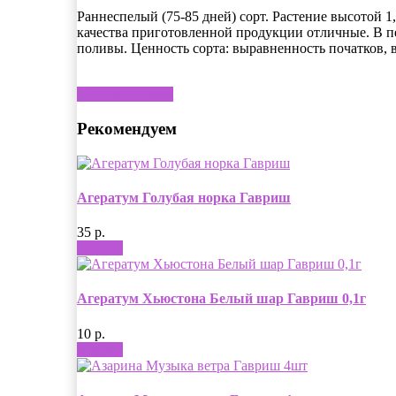
Раннеспелый (75-85 дней) сорт. Растение высотой 1
качества приготовленной продукции отличные. В пе
поливы. Ценность сорта: выравненность початков, 
Написать отзыв
Рекомендуем
Агератум Голубая норка Гавриш
35 р.
Купить
Агератум Хьюстона Белый шар Гавриш 0,1г
10 р.
Купить