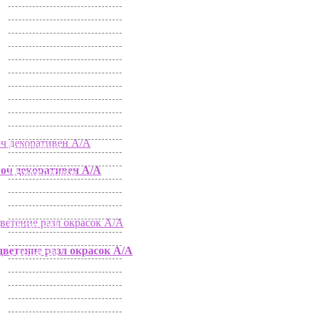
Фиалка
Физостегия
Фикус
Флокс
Хесперис
Хмель
Хризантема
Целозия
Цефалофора
Цикламен
Цинерария
Цинния
 оч декоративен А/А
Черноголовка
Четырехкрыльник
Шеффлера
Щавель Декоративный
Щетинник
Эвкалипт
цветение разл окрасок А/А
Эдельвейс
Эмилия
Энотера
Эригерон
Эустома