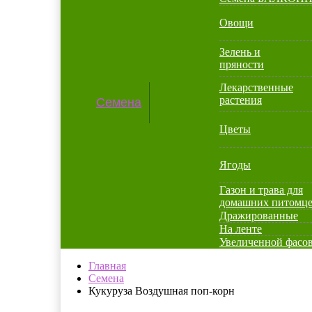
Овощи
Зелень и
пряности
Лекарственные
растения
Семена
Цветы
Ягоды
Газон и трава для
домашних питомц
Дражированные
На ленте
Увеличенной фасо
Главная
Семена
Кукуруза Воздушная поп-корн