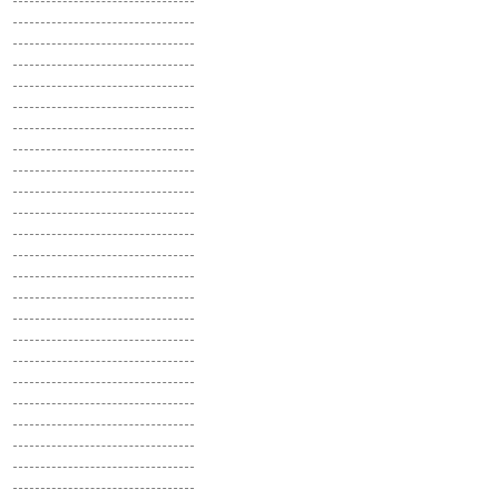
Сафлор
Седум
Синеголовник
Скабиоза
Скерда
Смеси цветов
Смолевка
Смолка
Солнцецвет
Сорго
Спилантес
Статица
Стахис
Стрелиция
Стрептокарпус
Табак душистый
Танацетум
Теспезия
Торения
Тунбергия
Туя
Тысячелистник
Урсиния
Фацелия