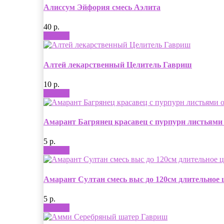
Алиссум Эйфория смесь Аэлита
40 р.
Купить
Алтей лекарственный Целитель Гавриш
10 р.
Купить
Амарант Багрянец красавец с пурпурн листьями
5 р.
Купить
Амарант Султан смесь выс до 120см длительное 
5 р.
Купить