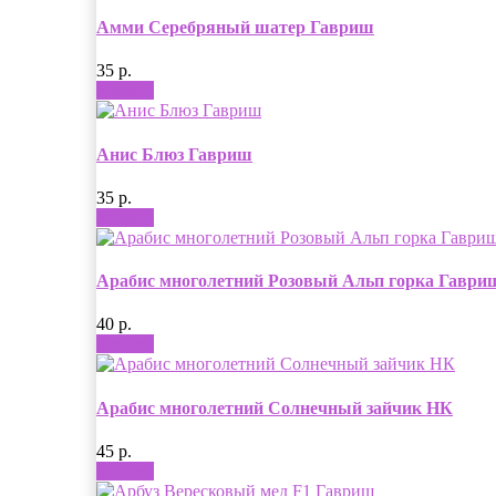
Амми Серебряный шатер Гавриш
35 р.
Купить
Анис Блюз Гавриш
35 р.
Купить
Арабис многолетний Розовый Альп горка Гаври
40 р.
Купить
Арабис многолетний Солнечный зайчик НК
45 р.
Купить