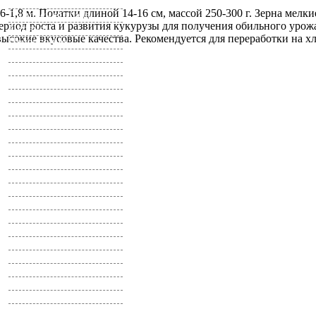
Остеоспермум
,6-1,8 м. Початки длиной 14-16 см, массой 250-300 г. Зерна мел
Пампасная трава
риод роста и развития кукурузы для получения обильного урожа
Папайя
высокие вкусовые качества. Рекомендуется для переработки на х
Пеларгония
Пенстемон
Петуния
Пиретрум
Платикодон
Портулак
Примула
Просо
Прострел
Прунелла
Ранункулюс
Ратибида
Резеда
Реймания
Роза
Ромашка
Рудбекия
Сальвия
Сальпиглоссис
Санвиталия
Сапонария