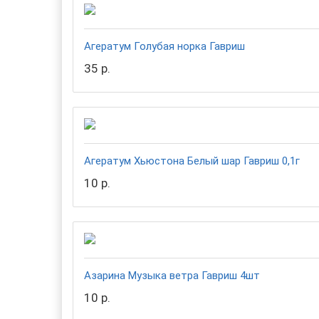
Агератум Голубая норка Гавриш
35 р.
Агератум Хьюстона Белый шар Гавриш 0,1г
10 р.
Азарина Музыка ветра Гавриш 4шт
10 р.