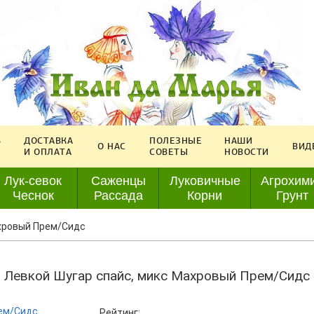
Ь
ДОСТАВКА
ПОЛЕЗНЫЕ
НАШИ
О НАС
ВИД
И ОПЛАТА
СОВЕТЫ
НОВОСТИ
Лук-севок
Саженцы
Луковичные
Агрохим
Чеснок
Рассада
Корни
Грунт
ахровый Прем/Сидс
Левкой Шугар спайс, микс Махровый Прем/Сидс
Рейтинг: