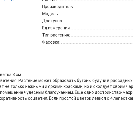
Производитель:
Модель:
Доступно:
Ед.измерения:
Тип растения:
Фасовка:
ветка 3 см.
цветения! Растение может образовать бутоны будучи в рассадных 
ет не только нежными и яркими красками, но и околдует своим 
помещение чудесным благоуханием. Еще одно достоинство-махро
оративность соцветия. Если простой цветок левкоя с 4 лепесткам