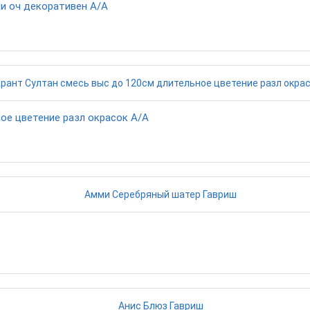
ми оч декоративен А/А
ое цветение разл окрасок А/А