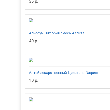
35 р.
Алиссум Эйфория смесь Аэлита
40 р.
Алтей лекарственный Целитель Гавриш
10 р.