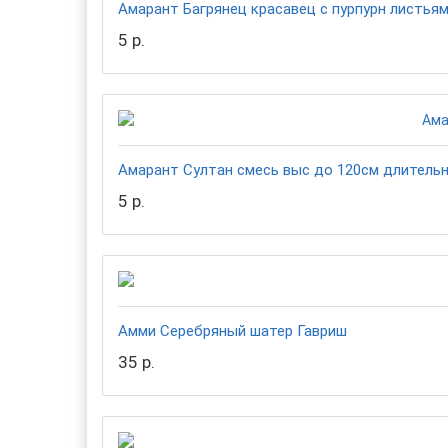
Амарант Багрянец красавец с пурпурн листья
5 р.
Амарант Султан смесь выс до 120см длительн
5 р.
Амми Серебряный шатер Гавриш
35 р.