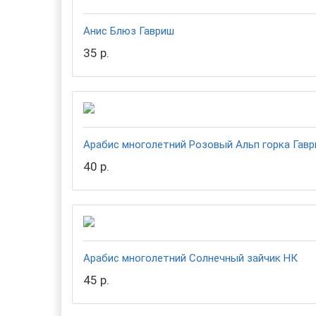
Анис Блюз Гавриш
35 р.
Арабис многолетний Розовый Альп горка Гав
40 р.
Арабис многолетний Солнечный зайчик НК
45 р.