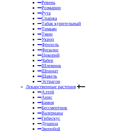
Ревень
Розмарин
Рута
Спаржа
Табак курительный
Тимьян
Тмин
Укроп
Фенхель
Физалис
Цикорий
Чабер
Шлемник
Шпинат
Щавель
Эстрагон
Лекарственные растения
Алтей
Анис
Бамия
Бессмертник
Валериана
Гибискус
Душица
Зверобой