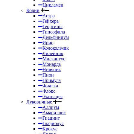
Цикламен
Корни
Астра
Гейхера
Георгины
Гипсофила
Дельфиниум
Ирис
Колокольчик
Лилейник
Мискантус
Монарда
Нивяник
Пион
Примула
Фиалка
Флокс
Эхинацея
Луковичные
Аллиум
Амариллис
Гиацинт
Гладиолус
Крокус