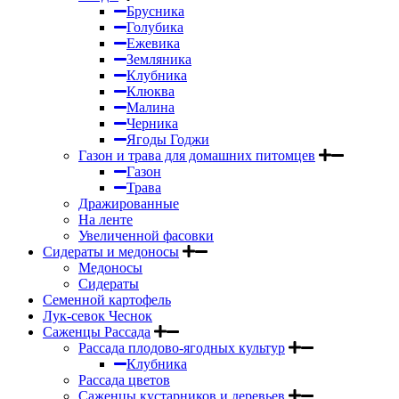
Брусника
Голубика
Ежевика
Земляника
Клубника
Клюква
Малина
Черника
Ягоды Годжи
Газон и трава для домашних питомцев
Газон
Трава
Дражированные
На ленте
Увеличенной фасовки
Сидераты и медоносы
Медоносы
Сидераты
Семенной картофель
Лук-севок Чеснок
Саженцы Рассада
Рассада плодово-ягодных культур
Клубника
Рассада цветов
Саженцы кустарников и деревьев