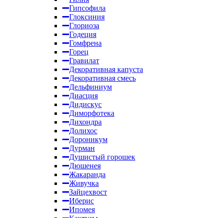
Гипсофила
Глоксиния
Глориоза
Годеция
Гомфрена
Горец
Гравилат
Декоративная капуста
Декоративная смесь
Дельфиниум
Диасция
Дидискус
Диморфотека
Дихондра
Долихос
Дороникум
Дурман
Душистый горошек
Дюшенея
Жакаранда
Живучка
Зайцехвост
Иберис
Ипомея