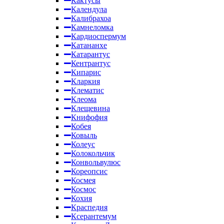
Кактусы
Календула
Калибрахоа
Камнеломка
Кардиоспермум
Катананхе
Катарантус
Кентрантус
Кипарис
Кларкия
Клематис
Клеома
Клещевина
Книфофия
Кобея
Ковыль
Колеус
Колокольчик
Конвольвулюс
Кореопсис
Космея
Космос
Кохия
Краспедия
Ксерантемум