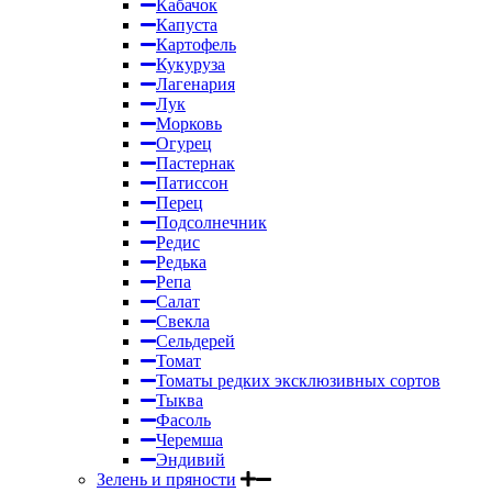
Кабачок
Капуста
Картофель
Кукуруза
Лагенария
Лук
Морковь
Огурец
Пастернак
Патиссон
Перец
Подсолнечник
Редис
Редька
Репа
Салат
Свекла
Сельдерей
Томат
Томаты редких эксклюзивных сортов
Тыква
Фасоль
Черемша
Эндивий
Зелень и пряности