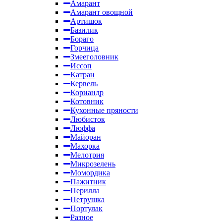
Амарант
Амарант овощной
Артишок
Базилик
Бораго
Горчица
Змееголовник
Иссоп
Катран
Кервель
Кориандр
Котовник
Кухонные пряности
Любисток
Люффа
Майоран
Махорка
Мелотрия
Микрозелень
Момордика
Пажитник
Перилла
Петрушка
Портулак
Разное