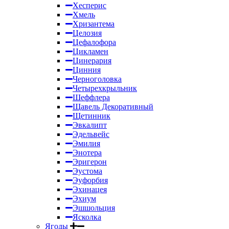
Хесперис
Хмель
Хризантема
Целозия
Цефалофора
Цикламен
Цинерария
Цинния
Черноголовка
Четырехкрыльник
Шеффлера
Щавель Декоративный
Щетинник
Эвкалипт
Эдельвейс
Эмилия
Энотера
Эригерон
Эустома
Эуфорбия
Эхинацея
Эхиум
Эшшольция
Ясколка
Ягоды