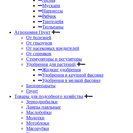
Лилия
Мускари
Нарциссы
Рябчик
Трителейя
Тюльпаны
Агрохимия Грунт
От болезней
От грызунов
От насекомых вредителей
От сорняков
Стимуляторы и регуляторы
Удобрения для растений
Жидкие удобрения
Удобрения в крупной фасовке
Удобрения в мелкой фасовке
Биопрепараты
Грунт
Товары для подсобного хозяйства
Зернодробилки
Лампы паяльные
Маслобойки
Молотки
Мотоблоки
Мясорубки