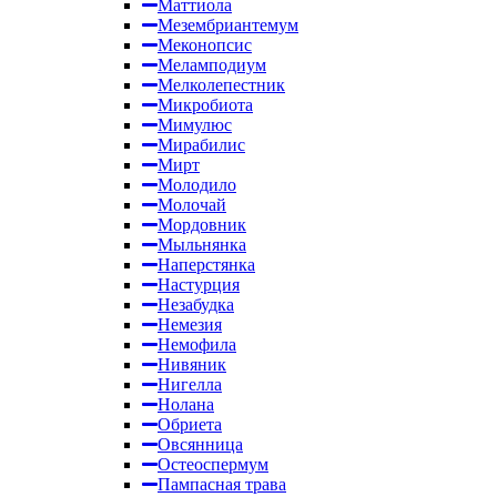
Маттиола
Мезембриантемум
Меконопсис
Меламподиум
Мелколепестник
Микробиота
Мимулюс
Мирабилис
Мирт
Молодило
Молочай
Мордовник
Мыльнянка
Наперстянка
Настурция
Незабудка
Немезия
Немофила
Нивяник
Нигелла
Нолана
Обриета
Овсянница
Остеоспермум
Пампасная трава