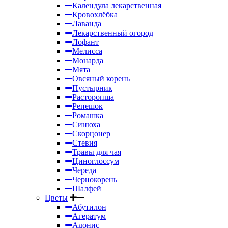
Календула лекарственная
Кровохлёбка
Лаванда
Лекарственный огород
Лофант
Мелисса
Монарда
Мята
Овсяный корень
Пустырник
Расторопша
Репешок
Ромашка
Синюха
Скорцонер
Стевия
Травы для чая
Циноглоссум
Череда
Чернокорень
Шалфей
Цветы
Абутилон
Агератум
Адонис