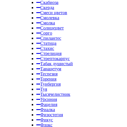
Скабиоза
Скерда
Смеси цветов
Смолевка
Смолка
Солнцецвет
Сорго
Спилантес
Статица
Стахис
Стрелиция
Стрептокарпус
Табак душистый
Танацетум
Теспезия
Торения
Тунбергия
Туя
Тысячелистник
Урсиния
Фацелия
Фиалка
Физостегия
Фикус
Флокс