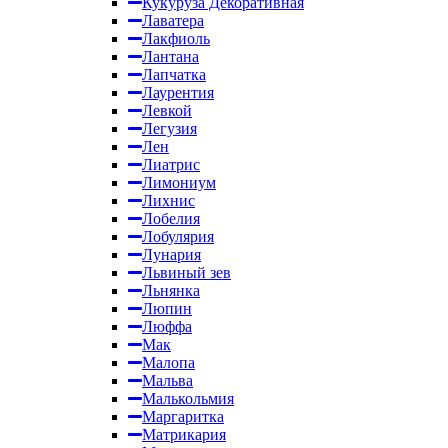
Кукуруза Декоративная
Лаватера
Лакфиоль
Лантана
Лапчатка
Лаурентия
Левкой
Легузия
Лен
Лиатрис
Лимониум
Лихнис
Лобелия
Лобулярия
Лунария
Львиный зев
Льнянка
Люпин
Люффа
Мак
Малопа
Мальва
Малькольмия
Маргаритка
Матрикария