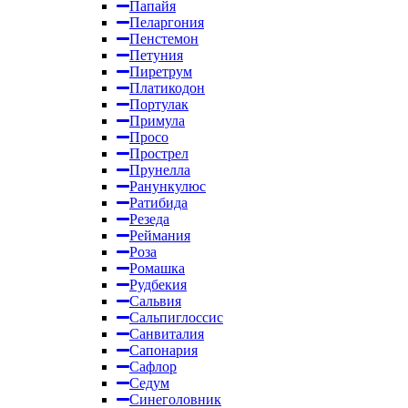
Папайя
Пеларгония
Пенстемон
Петуния
Пиретрум
Платикодон
Портулак
Примула
Просо
Прострел
Прунелла
Ранункулюс
Ратибида
Резеда
Реймания
Роза
Ромашка
Рудбекия
Сальвия
Сальпиглоссис
Санвиталия
Сапонария
Сафлор
Седум
Синеголовник