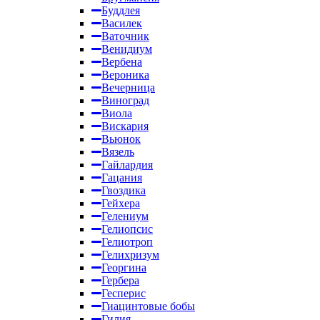
Буддлея
Василек
Ваточник
Венидиум
Вербена
Вероника
Вечерница
Виноград
Виола
Вискария
Вьюнок
Вязель
Гайлардия
Гацания
Гвоздика
Гейхера
Гелениум
Гелиопсис
Гелиотроп
Гелихризум
Георгина
Гербера
Гесперис
Гиацинтовые бобы
Гилия