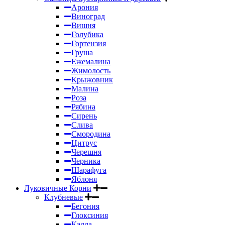
Арония
Виноград
Вишня
Голубика
Гортензия
Груша
Ежемалина
Жимолость
Крыжовник
Малина
Роза
Рябина
Сирень
Слива
Смородина
Цитрус
Черешня
Черника
Шарафуга
Яблоня
Луковичные Корни
Клубневые
Бегония
Глоксиния
Калла