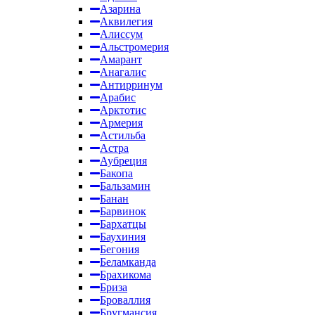
Азарина
Аквилегия
Алиссум
Альстромерия
Амарант
Анагалис
Антирринум
Арабис
Арктотис
Армерия
Астильба
Астра
Аубреция
Бакопа
Бальзамин
Банан
Барвинок
Бархатцы
Баухиния
Бегония
Беламканда
Брахикома
Бриза
Броваллия
Бругмансия