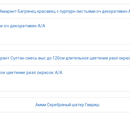
ми оч декоративен А/А
ое цветение разл окрасок А/А