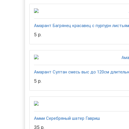
Амарант Багрянец красавец с пурпурн листья
5 р.
Амарант Султан смесь выс до 120см длительн
5 р.
Амми Серебряный шатер Гавриш
35 р.