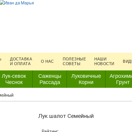
Ь
ДОСТАВКА
ПОЛЕЗНЫЕ
НАШИ
О НАС
ВИД
И ОПЛАТА
СОВЕТЫ
НОВОСТИ
Лук-севок
Саженцы
Луковичные
Агрохим
Чеснок
Рассада
Корни
Грунт
мейный
Лук шалот Семейный
Рейтинг: