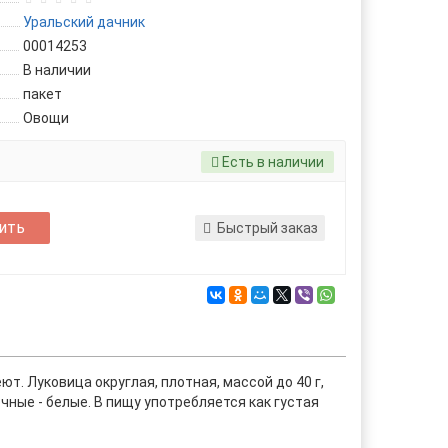
Уральский дачник
00014253
В наличии
пакет
Овощи
Есть в наличии
ить
Быстрый заказ
т. Луковица округлая, плотная, массой до 40 г,
ные - белые. В пищу употребляется как густая