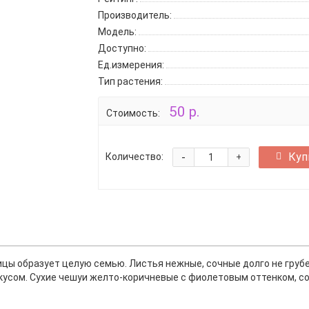
Производитель:
Модель:
Доступно:
Ед.измерения:
Тип растения:
50 р.
Стоимость:
-
Куп
Количество:
+
цы образует целую семью. Листья нежные, сочные долго не грубею
усом. Сухие чешуи желто-коричневые с фиолетовым оттенком, соч