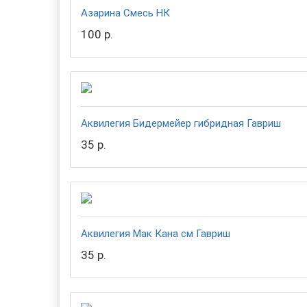
Азарина Смесь НК
100 р.
Аквилегия Бидермейер гибридная Гавриш
35 р.
Аквилегия Мак Кана см Гавриш
35 р.