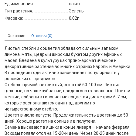
Ед.измерения:
пакет
Тип растения:
Зелень
Фасовка:
0,02г
Описание
Отзывы (0)
Листья, стебли и соцветия обладают сильным запахом
лимона, мяты, цедры и широким букетом других эфирных
масел. Введена в культуру как пряно-ароматическое и
декоративное растение во многих странах Европы и Америки.
В последние годы активно завоевывает популярность у
российских огородников.
Стебель прямой, ветвистый, высотой 60-100 см. Листья
цельные, но чаще зубчатые, продолговато-овальные. Цветки
мелкие, собраны в головчатые соцветия диаметром 6-7 см,
которые располагаются один над другим по
четырехгранному стеблю.
Цветет в июле-августе. Продолжительность цветения до 50
дней. Хорошо растет на солнце и в полутени.
Семена высевают в ящики в конце января — начале февраля.
Всходы появляются на 15-20-й день. Через 20-25 дней после