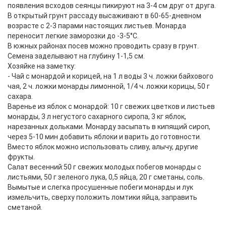
появления всходов сеянцы пикируют на 3-4 см друг от друга.
В открытый грунт рассаду высаживают в 60-65-дневном
возрасте с 2-3 парами настоящих листьев. Монарда
переносит легкие заморозки до -3-5°С.
В южных районах посев можно проводить сразу в грунт.
Семена заделывают на глубину 1-1,5 см.
Хозяйке на заметку:
- Чай с монардой и корицей, на 1 л воды 3 ч. ложки байхового
чая, 2 ч. ложки монарды лимонной, 1/4 ч. ложки корицы, 50 г
сахара.
Варенье из яблок с монардой: 10 г свежих цветков и листьев
монарды, 3 л негустого сахарного сиропа, 3 кг яблок,
нарезанных дольками. Монарду засыпать в кипящий сироп,
через 5-10 мин добавить яблоки и варить до готовности.
Вместо яблок можно использовать сливу, алычу, другие
фрукты.
Салат весенний:50 г свежих молодых побегов монарды с
листьями, 50 г зеленого лука, 0,5 яйца, 20 г сметаны, соль.
Вымытые и слегка просушенные побеги монарды и лук
измельчить, сверху положить ломтики яйца, заправить
сметаной.