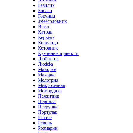
Базилик
Бораго
Горчица
Змееголовник
Иссоп
Катран
Кервель
Кориандр
Котовник
Кухонные пряности
Любисток
Люффа
Майоран
Махорка
Мелотрия
Микрозелень
Момордика
Пажитник
Перилла
Петрушка
Портулак
Разное
Ревень
Розмарин