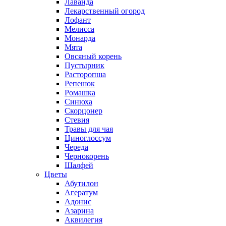
Лаванда
Лекарственный огород
Лофант
Мелисса
Монарда
Мята
Овсяный корень
Пустырник
Расторопша
Репешок
Ромашка
Синюха
Скорцонер
Стевия
Травы для чая
Циноглоссум
Череда
Чернокорень
Шалфей
Цветы
Абутилон
Агератум
Адонис
Азарина
Аквилегия