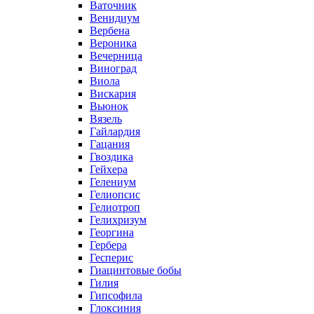
Ваточник
Венидиум
Вербена
Вероника
Вечерница
Виноград
Виола
Вискария
Вьюнок
Вязель
Гайлардия
Гацания
Гвоздика
Гейхера
Гелениум
Гелиопсис
Гелиотроп
Гелихризум
Георгина
Гербера
Гесперис
Гиацинтовые бобы
Гилия
Гипсофила
Глоксиния