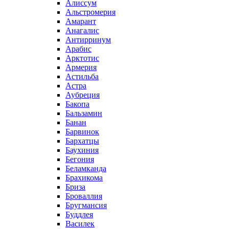
Алиссум
Альстромерия
Амарант
Анагалис
Антирринум
Арабис
Арктотис
Армерия
Астильба
Астра
Аубреция
Бакопа
Бальзамин
Банан
Барвинок
Бархатцы
Баухиния
Бегония
Беламканда
Брахикома
Бриза
Броваллия
Бругмансия
Буддлея
Василек