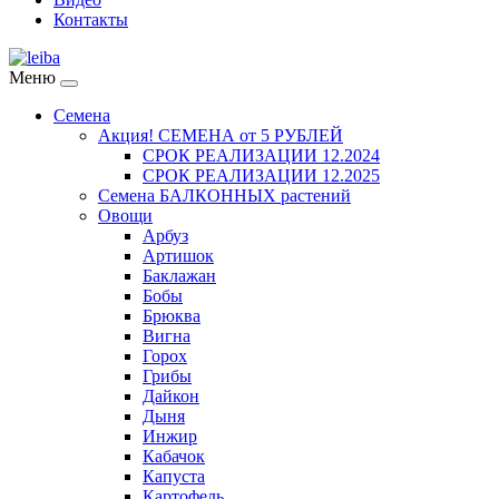
Контакты
Меню
Семена
Акция! СЕМЕНА от 5 РУБЛЕЙ
СРОК РЕАЛИЗАЦИИ 12.2024
СРОК РЕАЛИЗАЦИИ 12.2025
Семена БАЛКОННЫХ растений
Овощи
Арбуз
Артишок
Баклажан
Бобы
Брюква
Вигна
Горох
Грибы
Дайкон
Дыня
Инжир
Кабачок
Капуста
Картофель