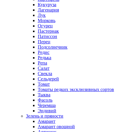
Кукуруза
Лагенария
Лук
Морковь
Огурец
Пастернак
Патиссон
Перец
Подсолнечник
Редис
Редька
Репа
Салат
Свекла
Сельдерей
Томат
Томаты редких эксклюзивных сортов
Тыква
Фасоль
Черемша
Эндивий
Зелень и пряности
Амарант
Амарант овощной
Артишок