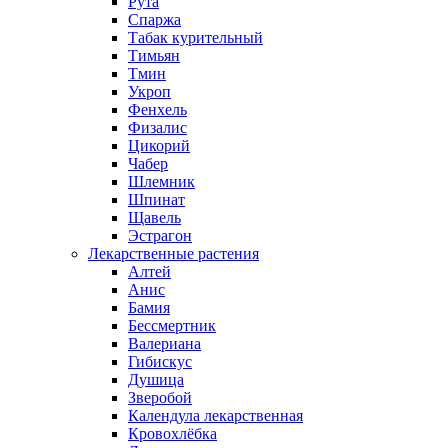
Рута
Спаржа
Табак курительный
Тимьян
Тмин
Укроп
Фенхель
Физалис
Цикорий
Чабер
Шлемник
Шпинат
Щавель
Эстрагон
Лекарственные растения
Алтей
Анис
Бамия
Бессмертник
Валериана
Гибискус
Душица
Зверобой
Календула лекарственная
Кровохлёбка