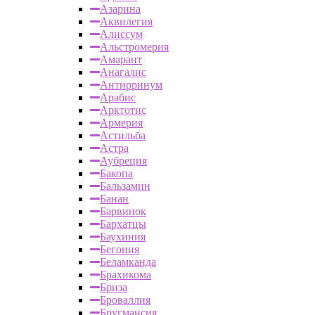
Азарина
Аквилегия
Алиссум
Альстромерия
Амарант
Анагалис
Антирринум
Арабис
Арктотис
Армерия
Астильба
Астра
Аубреция
Бакопа
Бальзамин
Банан
Барвинок
Бархатцы
Баухиния
Бегония
Беламканда
Брахикома
Бриза
Броваллия
Бругмансия