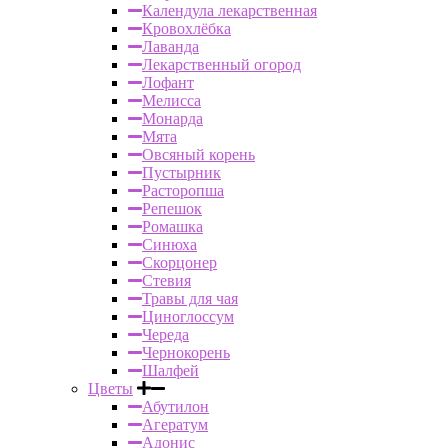
Календула лекарственная
Кровохлёбка
Лаванда
Лекарственный огород
Лофант
Мелисса
Монарда
Мята
Овсяный корень
Пустырник
Расторопша
Репешок
Ромашка
Синюха
Скорцонер
Стевия
Травы для чая
Циноглоссум
Череда
Чернокорень
Шалфей
Цветы
Абутилон
Агератум
Адонис