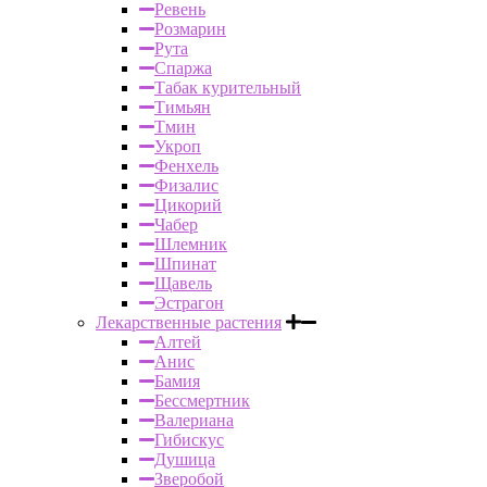
Ревень
Розмарин
Рута
Спаржа
Табак курительный
Тимьян
Тмин
Укроп
Фенхель
Физалис
Цикорий
Чабер
Шлемник
Шпинат
Щавель
Эстрагон
Лекарственные растения
Алтей
Анис
Бамия
Бессмертник
Валериана
Гибискус
Душица
Зверобой