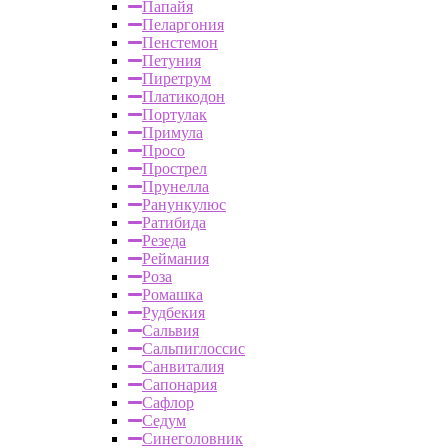
Папайя
Пеларгония
Пенстемон
Петуния
Пиретрум
Платикодон
Портулак
Примула
Просо
Прострел
Прунелла
Ранункулюс
Ратибида
Резеда
Реймания
Роза
Ромашка
Рудбекия
Сальвия
Сальпиглоссис
Санвиталия
Сапонария
Сафлор
Седум
Синеголовник