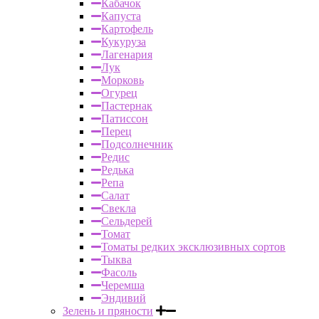
Кабачок
Капуста
Картофель
Кукуруза
Лагенария
Лук
Морковь
Огурец
Пастернак
Патиссон
Перец
Подсолнечник
Редис
Редька
Репа
Салат
Свекла
Сельдерей
Томат
Томаты редких эксклюзивных сортов
Тыква
Фасоль
Черемша
Эндивий
Зелень и пряности