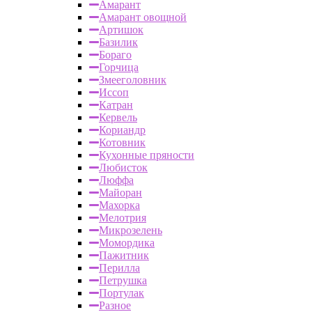
Амарант
Амарант овощной
Артишок
Базилик
Бораго
Горчица
Змееголовник
Иссоп
Катран
Кервель
Кориандр
Котовник
Кухонные пряности
Любисток
Люффа
Майоран
Махорка
Мелотрия
Микрозелень
Момордика
Пажитник
Перилла
Петрушка
Портулак
Разное