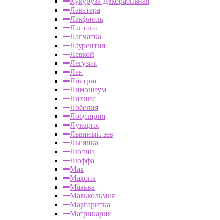
Кукуруза Декоративная
Лаватера
Лакфиоль
Лантана
Лапчатка
Лаурентия
Левкой
Легузия
Лен
Лиатрис
Лимониум
Лихнис
Лобелия
Лобулярия
Лунария
Львиный зев
Льнянка
Люпин
Люффа
Мак
Малопа
Мальва
Малькольмия
Маргаритка
Матрикария