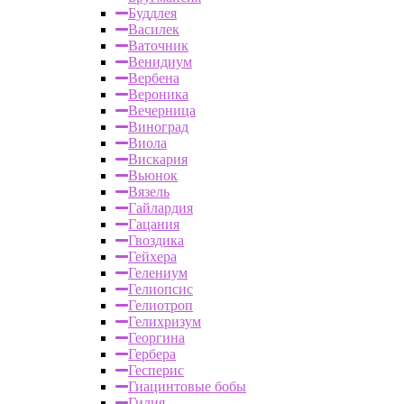
Буддлея
Василек
Ваточник
Венидиум
Вербена
Вероника
Вечерница
Виноград
Виола
Вискария
Вьюнок
Вязель
Гайлардия
Гацания
Гвоздика
Гейхера
Гелениум
Гелиопсис
Гелиотроп
Гелихризум
Георгина
Гербера
Гесперис
Гиацинтовые бобы
Гилия