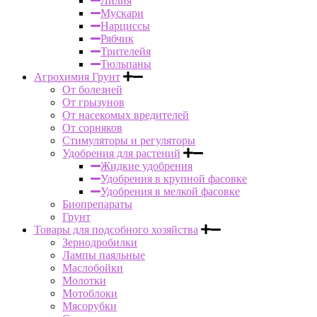
Лилия
Мускари
Нарциссы
Рябчик
Трителейя
Тюльпаны
Агрохимия Грунт
От болезней
От грызунов
От насекомых вредителей
От сорняков
Стимуляторы и регуляторы
Удобрения для растений
Жидкие удобрения
Удобрения в крупной фасовке
Удобрения в мелкой фасовке
Биопрепараты
Грунт
Товары для подсобного хозяйства
Зернодробилки
Лампы паяльные
Маслобойки
Молотки
Мотоблоки
Мясорубки