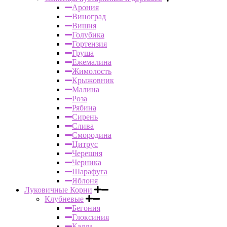
Арония
Виноград
Вишня
Голубика
Гортензия
Груша
Ежемалина
Жимолость
Крыжовник
Малина
Роза
Рябина
Сирень
Слива
Смородина
Цитрус
Черешня
Черника
Шарафуга
Яблоня
Луковичные Корни
Клубневые
Бегония
Глоксиния
Калла