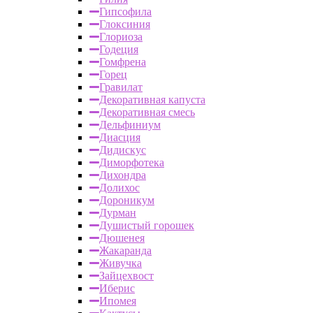
Гипсофила
Глоксиния
Глориоза
Годеция
Гомфрена
Горец
Гравилат
Декоративная капуста
Декоративная смесь
Дельфиниум
Диасция
Дидискус
Диморфотека
Дихондра
Долихос
Дороникум
Дурман
Душистый горошек
Дюшенея
Жакаранда
Живучка
Зайцехвост
Иберис
Ипомея