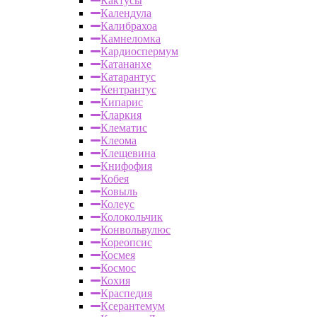
Кактусы
Календула
Калибрахоа
Камнеломка
Кардиоспермум
Катананхе
Катарантус
Кентрантус
Кипарис
Кларкия
Клематис
Клеома
Клещевина
Книфофия
Кобея
Ковыль
Колеус
Колокольчик
Конвольвулюс
Кореопсис
Космея
Космос
Кохия
Краспедия
Ксерантемум