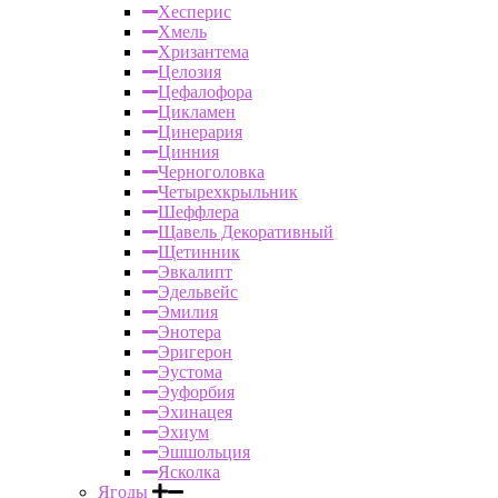
Хесперис
Хмель
Хризантема
Целозия
Цефалофора
Цикламен
Цинерария
Цинния
Черноголовка
Четырехкрыльник
Шеффлера
Щавель Декоративный
Щетинник
Эвкалипт
Эдельвейс
Эмилия
Энотера
Эригерон
Эустома
Эуфорбия
Эхинацея
Эхиум
Эшшольция
Ясколка
Ягоды