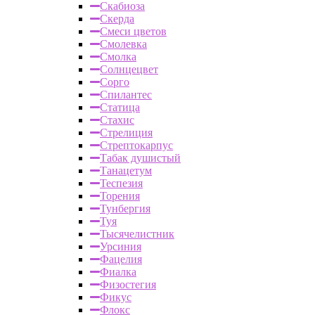
Скабиоза
Скерда
Смеси цветов
Смолевка
Смолка
Солнцецвет
Сорго
Спилантес
Статица
Стахис
Стрелиция
Стрептокарпус
Табак душистый
Танацетум
Теспезия
Торения
Тунбергия
Туя
Тысячелистник
Урсиния
Фацелия
Фиалка
Физостегия
Фикус
Флокс