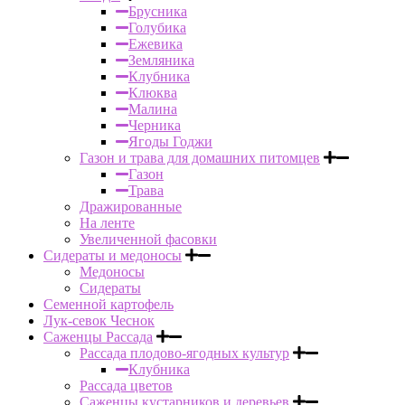
Брусника
Голубика
Ежевика
Земляника
Клубника
Клюква
Малина
Черника
Ягоды Годжи
Газон и трава для домашних питомцев
Газон
Трава
Дражированные
На ленте
Увеличенной фасовки
Сидераты и медоносы
Медоносы
Сидераты
Семенной картофель
Лук-севок Чеснок
Саженцы Рассада
Рассада плодово-ягодных культур
Клубника
Рассада цветов
Саженцы кустарников и деревьев