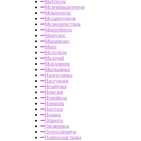
Маттиола
Мезембриантемум
Меконопсис
Меламподиум
Мелколепестник
Микробиота
Мимулюс
Мирабилис
Мирт
Молодило
Молочай
Мордовник
Мыльнянка
Наперстянка
Настурция
Незабудка
Немезия
Немофила
Нивяник
Нигелла
Нолана
Обриета
Овсянница
Остеоспермум
Пампасная трава