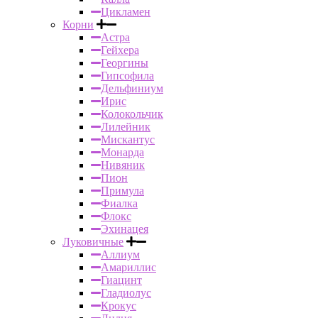
Цикламен
Корни
Астра
Гейхера
Георгины
Гипсофила
Дельфиниум
Ирис
Колокольчик
Лилейник
Мискантус
Монарда
Нивяник
Пион
Примула
Фиалка
Флокс
Эхинацея
Луковичные
Аллиум
Амариллис
Гиацинт
Гладиолус
Крокус