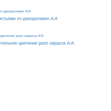
истьями оч декоративен А/А
тельное цветение разл окрасок А/А