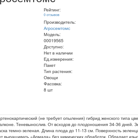
Рейтинг:
0 отзывов
Производитель:
Агросемтомс
Модель:
00019565
Доступно:
Нет в наличии
Ед.измерения:
Пакет
Тип растения:
Овощи
Фасовка:
8 шт
тенокарпический (не требует опыления) гибрид женского типа цве
балконе. Теневынослив. От всходов до плодоношения 34-36 дней. З
аска темно-зеленая. Длина плода до 11-13 см. Поверхность зелен
яет выращивать «Армада» без химических обработок. Обладает из