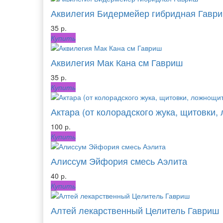
Аквилегия Бидермейер гибридная Гавр
35 р.
Купить
Аквилегия Мак Кана см Гавриш
35 р.
Купить
Актара (от колорадского жука, щитовки, 
100 р.
Купить
Алиссум Эйфория смесь Аэлита
40 р.
Купить
Алтей лекарственный Целитель Гавриш