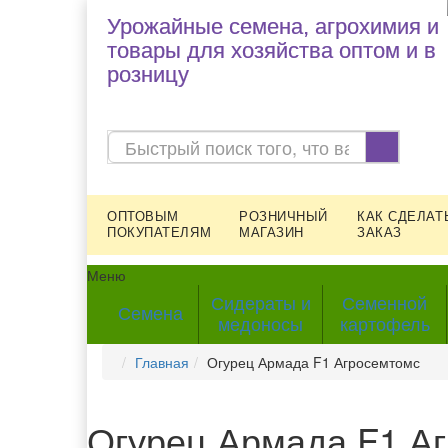
Урожайные семена, агрохимия и
товары для хозяйства оптом и в
розницу
ОПТОВЫМ
РОЗНИЧНЫЙ
КАК СДЕЛАТ
ПОКУПАТЕЛЯМ
МАГАЗИН
ЗАКАЗ
Меню
Сидераты и
Семенной
Семена
медоносы
картофель
Главная
Огурец Армада F1 Агросемтомс
Огурец Армада F1 А