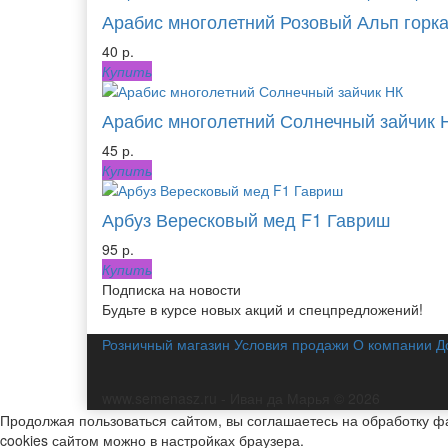
Арабис многолетний Розовый Альп горк
40 р.
Купить
Арабис многолетний Солнечный зайчик 
45 р.
Купить
Арбуз Вересковый мед F1 Гавриш
95 р.
Купить
Подписка на новости
Будьте в курсе новых акций и спецпредложений!
Розничный магазин
Условия продажи
О компании
Д
www.semenasz.ru - Иван да Марья © 2026
Продолжая пользоваться сайтом, вы соглашаетесь на обработку фа
cookies сайтом можно в настройках браузера.