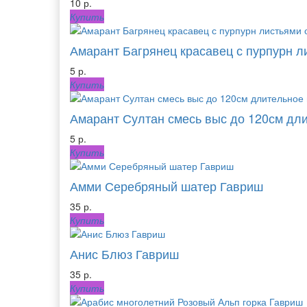
10 р.
Купить
Амарант Багрянец красавец с пурпурн л
5 р.
Купить
Амарант Султан смесь выс до 120см дли
5 р.
Купить
Амми Серебряный шатер Гавриш
35 р.
Купить
Анис Блюз Гавриш
35 р.
Купить