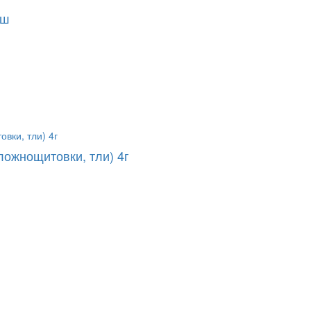
иш
ложнощитовки, тли) 4г