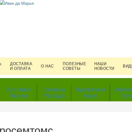
Ь
ДОСТАВКА
ПОЛЕЗНЫЕ
НАШИ
О НАС
ВИД
И ОПЛАТА
СОВЕТЫ
НОВОСТИ
Лук-севок
Саженцы
Луковичные
Агрохи
Чеснок
Рассада
Корни
Грун
гросемтомс