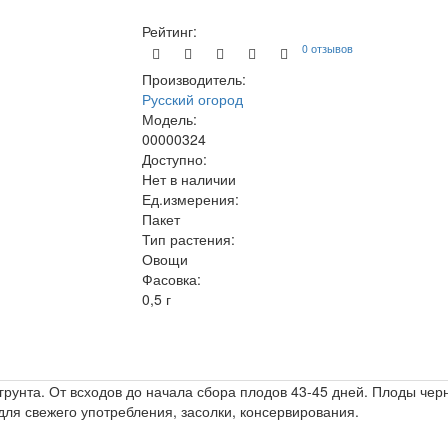
Рейтинг:
0 отзывов
Производитель:
Русский огород
Модель:
00000324
Доступно:
Нет в наличии
Ед.измерения:
Пакет
Тип растения:
Овощи
Фасовка:
0,5 г
унта. От всходов до начала сбора плодов 43-45 дней. Плоды черн
ля свежего употребления, засолки, консервирования.