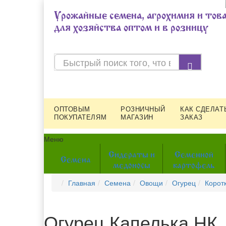
Урожайные семена, агрохимия и тов
для хозяйства оптом и в розницу
ОПТОВЫМ
РОЗНИЧНЫЙ
КАК СДЕЛАТ
ПОКУПАТЕЛЯМ
МАГАЗИН
ЗАКАЗ
Меню
Сидераты и
Семенной
Семена
медоносы
картофель
Главная
Семена
Овощи
Огурец
Корот
Огурец Капелька НК