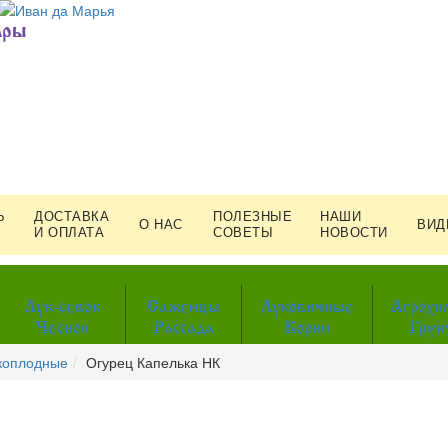
ары
Ь
ДОСТАВКА
ПОЛЕЗНЫЕ
НАШИ
О НАС
ВИД
И ОПЛАТА
СОВЕТЫ
НОВОСТИ
Лук-севок
Саженцы
Луковичные
Агрохи
Чеснок
Рассада
Корни
Грун
коплодные
Огурец Капелька НК