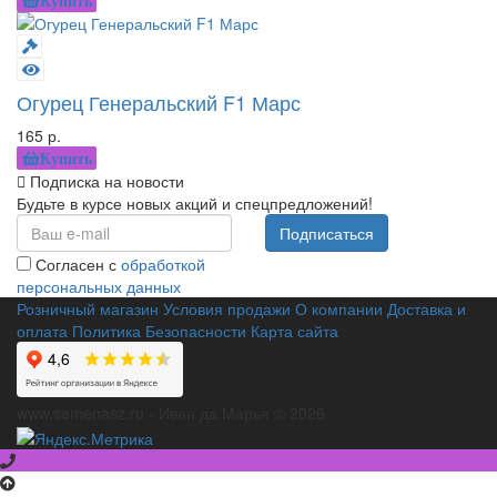
Купить
Огурец Генеральский F1 Марс
165 р.
Купить
Подписка на новости
Будьте в курсе новых акций и спецпредложений!
Подписаться
Согласен с
обработкой
персональных данных
Розничный магазин
Условия продажи
О компании
Доставка и
оплата
Политика Безопасности
Карта сайта
www.semenasz.ru - Иван да Марья © 2026