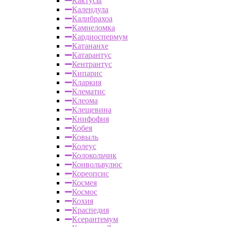
Кактусы
Календула
Калибрахоа
Камнеломка
Кардиоспермум
Катананхе
Катарантус
Кентрантус
Кипарис
Кларкия
Клематис
Клеома
Клещевина
Книфофия
Кобея
Ковыль
Колеус
Колокольчик
Конвольвулюс
Кореопсис
Космея
Космос
Кохия
Краспедия
Ксерантемум