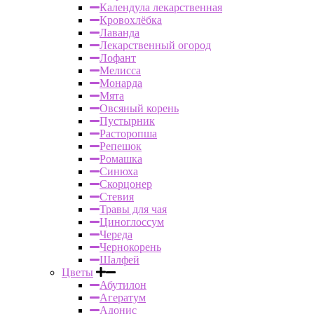
Календула лекарственная
Кровохлёбка
Лаванда
Лекарственный огород
Лофант
Мелисса
Монарда
Мята
Овсяный корень
Пустырник
Расторопша
Репешок
Ромашка
Синюха
Скорцонер
Стевия
Травы для чая
Циноглоссум
Череда
Чернокорень
Шалфей
Цветы
Абутилон
Агератум
Адонис