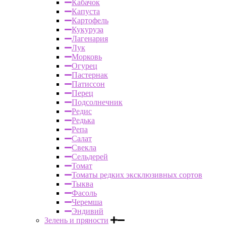
Кабачок
Капуста
Картофель
Кукуруза
Лагенария
Лук
Морковь
Огурец
Пастернак
Патиссон
Перец
Подсолнечник
Редис
Редька
Репа
Салат
Свекла
Сельдерей
Томат
Томаты редких эксклюзивных сортов
Тыква
Фасоль
Черемша
Эндивий
Зелень и пряности