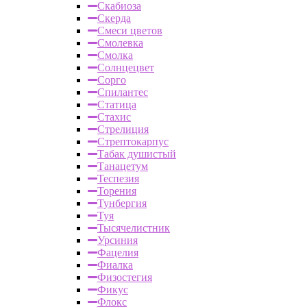
Скабиоза
Скерда
Смеси цветов
Смолевка
Смолка
Солнцецвет
Сорго
Спилантес
Статица
Стахис
Стрелиция
Стрептокарпус
Табак душистый
Танацетум
Теспезия
Торения
Тунбергия
Туя
Тысячелистник
Урсиния
Фацелия
Фиалка
Физостегия
Фикус
Флокс