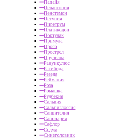
Папайя
Пеларгония
Пенстемон
Петуния
Пиретрум
Платикодон
Портулак
Примула
Просо
Прострел
Прунелла
Ранункулюс
Ратибида
Резеда
Реймания
Роза
Ромашка
Рудбекия
Сальвия
Сальпиглоссис
Санвиталия
Сапонария
Сафлор
Седум
Синеголовник