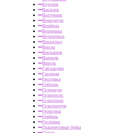
Буддлея
Василек
Ваточник
Венидиум
Вербена
Вероника
Вечерница
Виноград
Виола
Вискария
Вьюнок
Вязель
Гайлардия
Гацания
Гвоздика
Гейхера
Гелениум
Гелиопсис
Гелиотроп
Гелихризум
Георгина
Гербера
Гесперис
Гиацинтовые бобы
Гилия