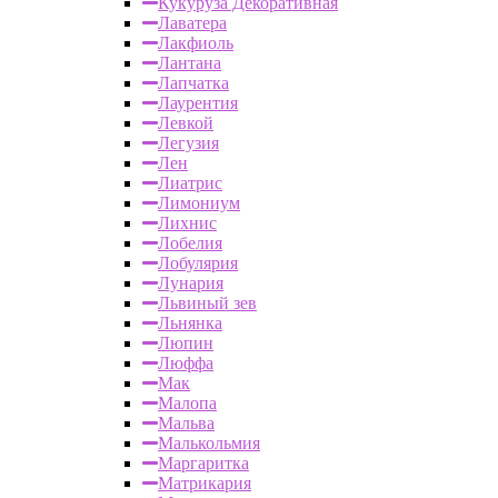
Кукуруза Декоративная
Лаватера
Лакфиоль
Лантана
Лапчатка
Лаурентия
Левкой
Легузия
Лен
Лиатрис
Лимониум
Лихнис
Лобелия
Лобулярия
Лунария
Львиный зев
Льнянка
Люпин
Люффа
Мак
Малопа
Мальва
Малькольмия
Маргаритка
Матрикария