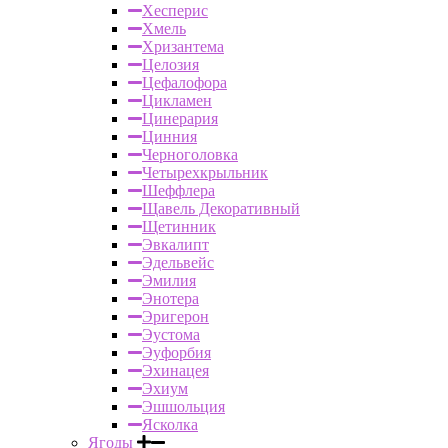
Хесперис
Хмель
Хризантема
Целозия
Цефалофора
Цикламен
Цинерария
Цинния
Черноголовка
Четырехкрыльник
Шеффлера
Щавель Декоративный
Щетинник
Эвкалипт
Эдельвейс
Эмилия
Энотера
Эригерон
Эустома
Эуфорбия
Эхинацея
Эхиум
Эшшольция
Ясколка
Ягоды