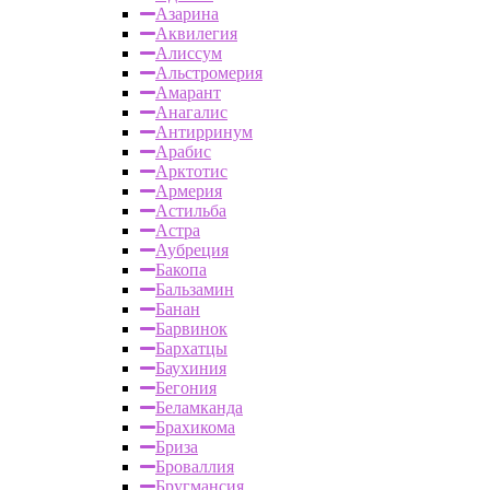
Азарина
Аквилегия
Алиссум
Альстромерия
Амарант
Анагалис
Антирринум
Арабис
Арктотис
Армерия
Астильба
Астра
Аубреция
Бакопа
Бальзамин
Банан
Барвинок
Бархатцы
Баухиния
Бегония
Беламканда
Брахикома
Бриза
Броваллия
Бругмансия