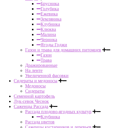
Брусника
Голубика
Ежевика
Земляника
Клубника
Клюква
Малина
Черника
Ягоды Годжи
Газон и трава для домашних питомцев
Газон
Трава
Дражированные
На ленте
Увеличенной фасовки
Сидераты и медоносы
Медоносы
Сидераты
Семенной картофель
Лук-севок Чеснок
Саженцы Рассада
Рассада плодово-ягодных культур
Клубника
Рассада цветов
Саженцы кустарников и деревьев