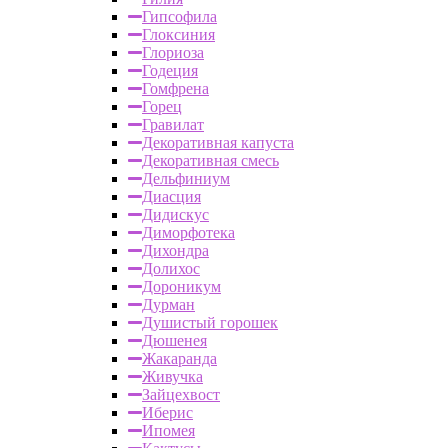
Гипсофила
Глоксиния
Глориоза
Годеция
Гомфрена
Горец
Гравилат
Декоративная капуста
Декоративная смесь
Дельфиниум
Диасция
Дидискус
Диморфотека
Дихондра
Долихос
Дороникум
Дурман
Душистый горошек
Дюшенея
Жакаранда
Живучка
Зайцехвост
Иберис
Ипомея