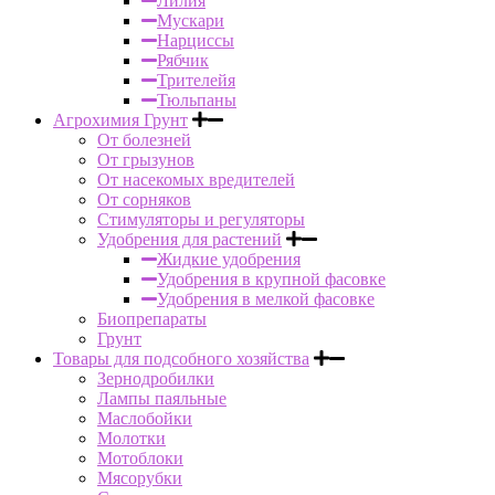
Лилия
Мускари
Нарциссы
Рябчик
Трителейя
Тюльпаны
Агрохимия Грунт
От болезней
От грызунов
От насекомых вредителей
От сорняков
Стимуляторы и регуляторы
Удобрения для растений
Жидкие удобрения
Удобрения в крупной фасовке
Удобрения в мелкой фасовке
Биопрепараты
Грунт
Товары для подсобного хозяйства
Зернодробилки
Лампы паяльные
Маслобойки
Молотки
Мотоблоки
Мясорубки