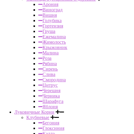
Арония
Виноград
Вишня
Голубика
Гортензия
Груша
Ежемалина
Жимолость
Крыжовник
Малина
Роза
Рябина
Сирень
Слива
Смородина
Цитрус
Черешня
Черника
Шарафуга
Яблоня
Луковичные Корни
Клубневые
Бегония
Глоксиния
Калла