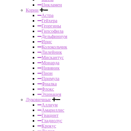
Цикламен
Корни
Астра
Гейхера
Георгины
Гипсофила
Дельфиниум
Ирис
Колокольчик
Лилейник
Мискантус
Монарда
Нивяник
Пион
Примула
Фиалка
Флокс
Эхинацея
Луковичные
Аллиум
Амариллис
Гиацинт
Гладиолус
Крокус