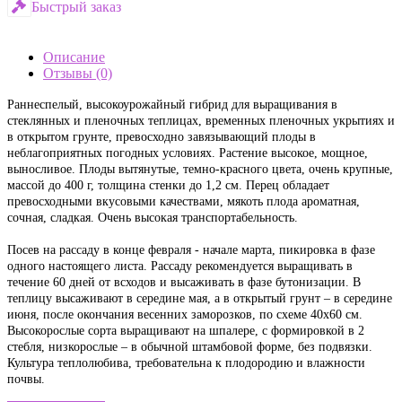
Быстрый заказ
Описание
Отзывы (0)
Раннеспелый, высокоурожайный гибрид для выращивания в
стеклянных и пленочных теплицах, временных пленочных укрытиях и
в открытом грунте, превосходно завязывающий плоды в
неблагоприятных погодных условиях. Растение высокое, мощное,
выносливое. Плоды вытянутые, темно-красного цвета, очень крупные,
массой до 400 г, толщина стенки до 1,2 см. Перец обладает
превосходными вкусовыми качествами, мякоть плода ароматная,
сочная, сладкая. Очень высокая транспортабельность.
Посев на рассаду в конце февраля - начале марта, пикировка в фазе
одного настоящего листа. Рассаду рекомендуется выращивать в
течение 60 дней от всходов и высаживать в фазе бутонизации. В
теплицу высаживают в середине мая, а в открытый грунт – в середине
июня, после окончания весенних заморозков, по схеме 40х60 см.
Высокорослые сорта выращивают на шпалере, с формировкой в 2
стебля, низкорослые – в обычной штамбовой форме, без подвязки.
Культура теплолюбива, требовательна к плодородию и влажности
почвы.