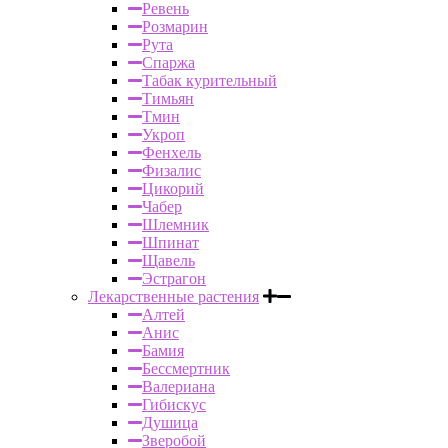
Ревень
Розмарин
Рута
Спаржа
Табак курительный
Тимьян
Тмин
Укроп
Фенхель
Физалис
Цикорий
Чабер
Шлемник
Шпинат
Щавель
Эстрагон
Лекарственные растения
Алтей
Анис
Бамия
Бессмертник
Валериана
Гибискус
Душица
Зверобой