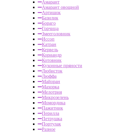
Амарант
Амарант овощной
Артишок
Базилик
Бораго
Горчица
Змееголовник
Иссоп
Катран
Кервель
Кориандр
Котовник
Кухонные пряности
Любисток
Люффа
Майоран
Махорка
Мелотрия
Микрозелень
Момордика
Пажитник
Перилла
Петрушка
Портулак
Разное