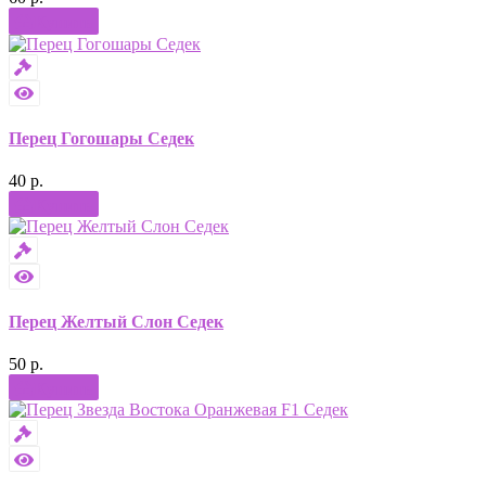
Купить
Перец Гогошары Седек
40 р.
Купить
Перец Желтый Слон Седек
50 р.
Купить