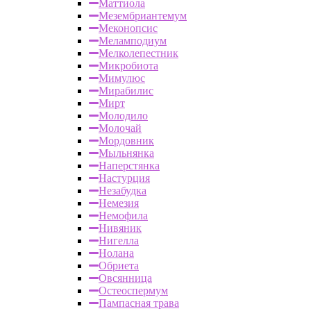
Маттиола
Мезембриантемум
Меконопсис
Меламподиум
Мелколепестник
Микробиота
Мимулюс
Мирабилис
Мирт
Молодило
Молочай
Мордовник
Мыльнянка
Наперстянка
Настурция
Незабудка
Немезия
Немофила
Нивяник
Нигелла
Нолана
Обриета
Овсянница
Остеоспермум
Пампасная трава