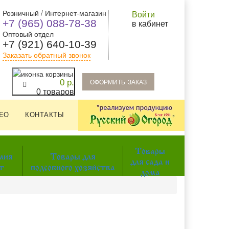
Розничный / Интернет-магазин
Войти
+7 (965) 088-78-38
в кабинет
Оптовый отдел
+7 (921) 640-10-39
Заказать обратный звонок
oформить заказ
0 р.
0 товаров
ЕО
КОНТАКТЫ
Товары
мия
Товары для
для сада и
т
подсобного хозяйства
дома