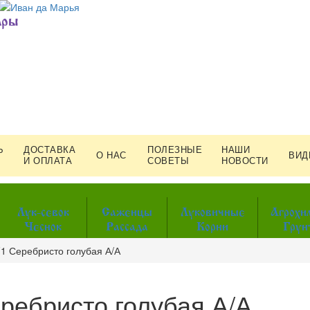
ары
Ь
ДОСТАВКА
ПОЛЕЗНЫЕ
НАШИ
О НАС
ВИД
И ОПЛАТА
СОВЕТЫ
НОВОСТИ
Лук-севок
Саженцы
Луковичные
Агрохи
Чеснок
Рассада
Корни
Грун
1 Серебристо голубая А/А
ребристо голубая А/А