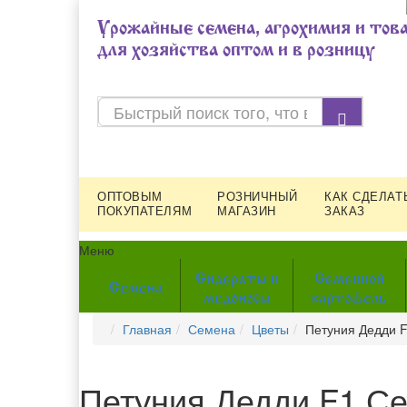
Урожайные семена, агрохимия и тов
для хозяйства оптом и в розницу
ОПТОВЫМ
РОЗНИЧНЫЙ
КАК СДЕЛАТ
ПОКУПАТЕЛЯМ
МАГАЗИН
ЗАКАЗ
Меню
Сидераты и
Семенной
Семена
медоносы
картофель
Главная
Семена
Цветы
Петуния Дедди F
Петуния Дедди F1 Се