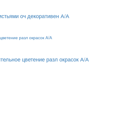
истьями оч декоративен А/А
тельное цветение разл окрасок А/А