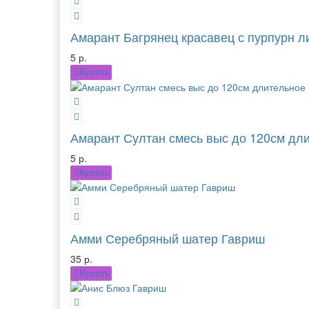
Амарант Багрянец красавец с пурпурн л
5 р.
Купить
Амарант Султан смесь выс до 120см дли
5 р.
Купить
Амми Серебряный шатер Гавриш
35 р.
Купить