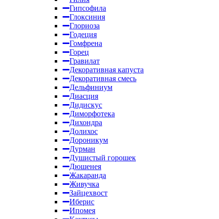
Гипсофила
Глоксиния
Глориоза
Годеция
Гомфрена
Горец
Гравилат
Декоративная капуста
Декоративная смесь
Дельфиниум
Диасция
Дидискус
Диморфотека
Дихондра
Долихос
Дороникум
Дурман
Душистый горошек
Дюшенея
Жакаранда
Живучка
Зайцехвост
Иберис
Ипомея