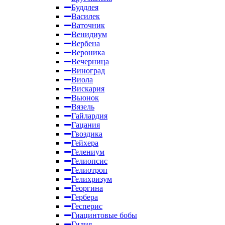
Буддлея
Василек
Ваточник
Венидиум
Вербена
Вероника
Вечерница
Виноград
Виола
Вискария
Вьюнок
Вязель
Гайлардия
Гацания
Гвоздика
Гейхера
Гелениум
Гелиопсис
Гелиотроп
Гелихризум
Георгина
Гербера
Гесперис
Гиацинтовые бобы
Гилия