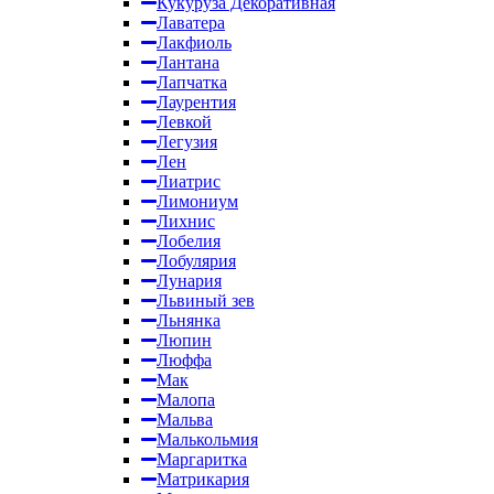
Кукуруза Декоративная
Лаватера
Лакфиоль
Лантана
Лапчатка
Лаурентия
Левкой
Легузия
Лен
Лиатрис
Лимониум
Лихнис
Лобелия
Лобулярия
Лунария
Львиный зев
Льнянка
Люпин
Люффа
Мак
Малопа
Мальва
Малькольмия
Маргаритка
Матрикария