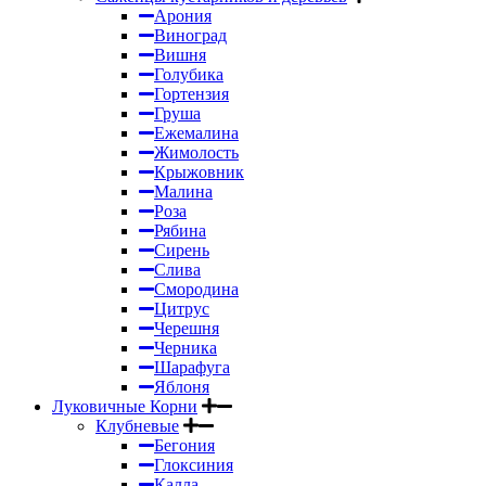
Арония
Виноград
Вишня
Голубика
Гортензия
Груша
Ежемалина
Жимолость
Крыжовник
Малина
Роза
Рябина
Сирень
Слива
Смородина
Цитрус
Черешня
Черника
Шарафуга
Яблоня
Луковичные Корни
Клубневые
Бегония
Глоксиния
Калла