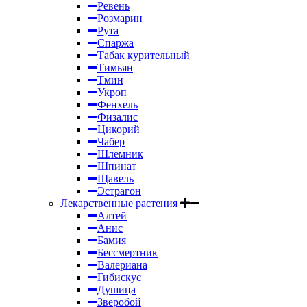
Ревень
Розмарин
Рута
Спаржа
Табак курительный
Тимьян
Тмин
Укроп
Фенхель
Физалис
Цикорий
Чабер
Шлемник
Шпинат
Щавель
Эстрагон
Лекарственные растения
Алтей
Анис
Бамия
Бессмертник
Валериана
Гибискус
Душица
Зверобой