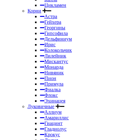
Цикламен
Корни
Астра
Гейхера
Георгины
Гипсофила
Дельфиниум
Ирис
Колокольчик
Лилейник
Мискантус
Монарда
Нивяник
Пион
Примула
Фиалка
Флокс
Эхинацея
Луковичные
Аллиум
Амариллис
Гиацинт
Гладиолус
Крокус