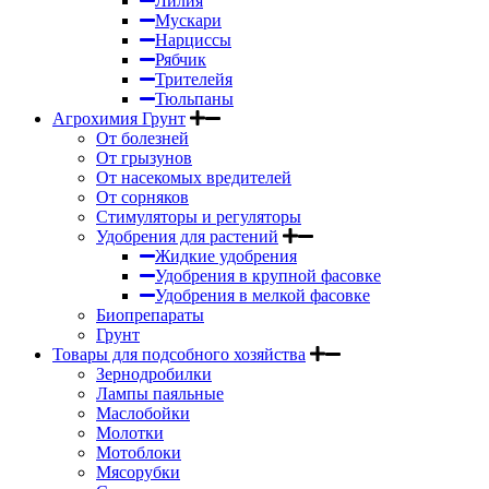
Лилия
Мускари
Нарциссы
Рябчик
Трителейя
Тюльпаны
Агрохимия Грунт
От болезней
От грызунов
От насекомых вредителей
От сорняков
Стимуляторы и регуляторы
Удобрения для растений
Жидкие удобрения
Удобрения в крупной фасовке
Удобрения в мелкой фасовке
Биопрепараты
Грунт
Товары для подсобного хозяйства
Зернодробилки
Лампы паяльные
Маслобойки
Молотки
Мотоблоки
Мясорубки