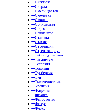
Скабиоза
Скерда
Смеси цветов
Смолевка
Смолка
Солнцецвет
Сорго
Спилантес
Статица
Стахис
Стрелиция
Стрептокарпус
Табак душистый
Танацетум
Теспезия
Торения
Тунбергия
Туя
Тысячелистник
Урсиния
Фацелия
Фиалка
Физостегия
Фикус
Флокс