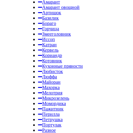
Амарант
Амарант овощной
Артишок
Базилик
Бораго
Горчица
Змееголовник
Иссоп
Катран
Кервель
Кориандр
Котовник
Кухонные пряности
Любисток
Люффа
Майоран
Махорка
Мелотрия
Микрозелень
Момордика
Пажитник
Перилла
Петрушка
Портулак
Разное