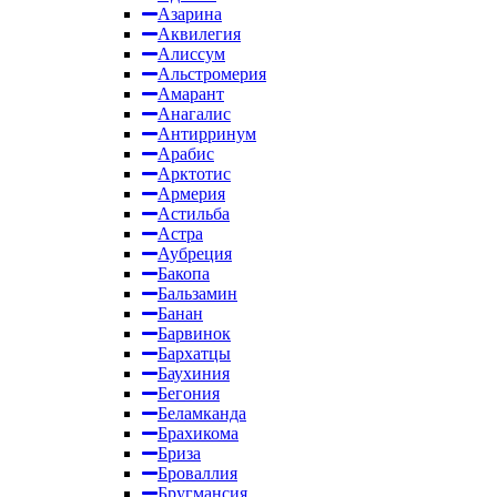
Азарина
Аквилегия
Алиссум
Альстромерия
Амарант
Анагалис
Антирринум
Арабис
Арктотис
Армерия
Астильба
Астра
Аубреция
Бакопа
Бальзамин
Банан
Барвинок
Бархатцы
Баухиния
Бегония
Беламканда
Брахикома
Бриза
Броваллия
Бругмансия