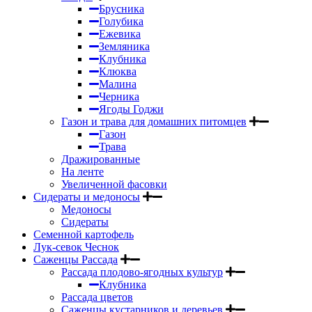
Брусника
Голубика
Ежевика
Земляника
Клубника
Клюква
Малина
Черника
Ягоды Годжи
Газон и трава для домашних питомцев
Газон
Трава
Дражированные
На ленте
Увеличенной фасовки
Сидераты и медоносы
Медоносы
Сидераты
Семенной картофель
Лук-севок Чеснок
Саженцы Рассада
Рассада плодово-ягодных культур
Клубника
Рассада цветов
Саженцы кустарников и деревьев