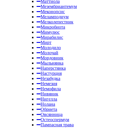
Маттиола
Мезембриантемум
Меконопсис
Меламподиум
Мелколепестник
Микробиота
Мимулюс
Мирабилис
Мирт
Молодило
Молочай
Мордовник
Мыльнянка
Наперстянка
Настурция
Незабудка
Немезия
Немофила
Нивяник
Нигелла
Нолана
Обриета
Овсянница
Остеоспермум
Пампасная трава