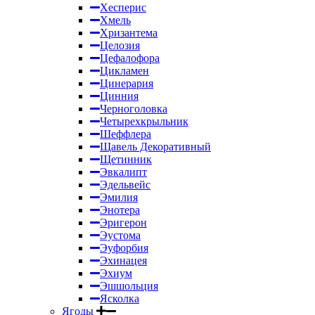
Хесперис
Хмель
Хризантема
Целозия
Цефалофора
Цикламен
Цинерария
Цинния
Черноголовка
Четырехкрыльник
Шеффлера
Щавель Декоративный
Щетинник
Эвкалипт
Эдельвейс
Эмилия
Энотера
Эригерон
Эустома
Эуфорбия
Эхинацея
Эхиум
Эшшольция
Ясколка
Ягоды