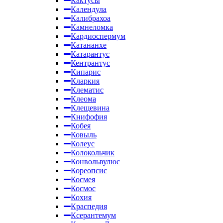
Кактусы
Календула
Калибрахоа
Камнеломка
Кардиоспермум
Катананхе
Катарантус
Кентрантус
Кипарис
Кларкия
Клематис
Клеома
Клещевина
Книфофия
Кобея
Ковыль
Колеус
Колокольчик
Конвольвулюс
Кореопсис
Космея
Космос
Кохия
Краспедия
Ксерантемум