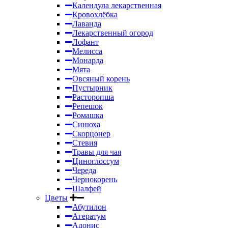
Календула лекарственная
Кровохлёбка
Лаванда
Лекарственный огород
Лофант
Мелисса
Монарда
Мята
Овсяный корень
Пустырник
Расторопша
Репешок
Ромашка
Синюха
Скорцонер
Стевия
Травы для чая
Циноглоссум
Череда
Чернокорень
Шалфей
Цветы
Абутилон
Агератум
Адонис