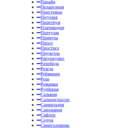
Папайя
Пеларгония
Пенстемон
Петуния
Пиретрум
Платикодон
Портулак
Примула
Просо
Прострел
Прунелла
Ранункулюс
Ратибида
Резеда
Реймания
Роза
Ромашка
Рудбекия
Сальвия
Сальпиглоссис
Санвиталия
Сапонария
Сафлор
Седум
Синеголовник