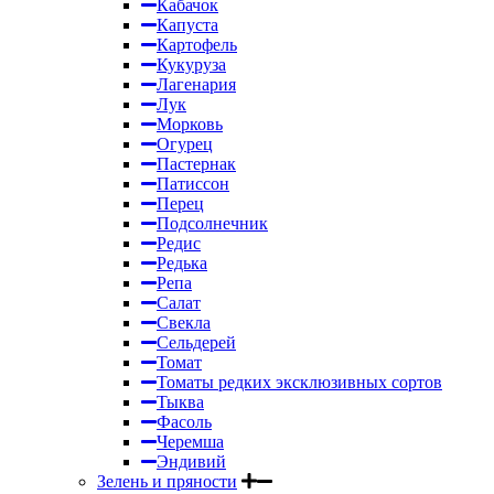
Кабачок
Капуста
Картофель
Кукуруза
Лагенария
Лук
Морковь
Огурец
Пастернак
Патиссон
Перец
Подсолнечник
Редис
Редька
Репа
Салат
Свекла
Сельдерей
Томат
Томаты редких эксклюзивных сортов
Тыква
Фасоль
Черемша
Эндивий
Зелень и пряности