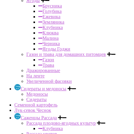
Ягоды
Брусника
Голубика
Ежевика
Земляника
Клубника
Клюква
Малина
Черника
Ягоды Годжи
Газон и трава для домашних питомцев
Газон
Трава
Дражированные
На ленте
Увеличенной фасовки
Сидераты и медоносы
Медоносы
Сидераты
Семенной картофель
Лук-севок Чеснок
Саженцы Рассада
Рассада плодово-ягодных культур
Клубника
Рассада цветов