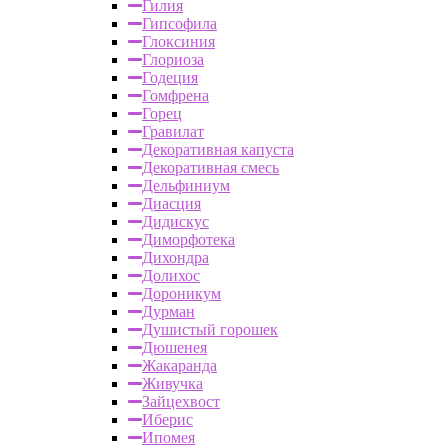
Гилия
Гипсофила
Глоксиния
Глориоза
Годеция
Гомфрена
Горец
Гравилат
Декоративная капуста
Декоративная смесь
Дельфиниум
Диасция
Дидискус
Диморфотека
Дихондра
Долихос
Дороникум
Дурман
Душистый горошек
Дюшенея
Жакаранда
Живучка
Зайцехвост
Иберис
Ипомея