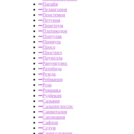
Папайя
Пеларгония
Пенстемон
Петуния
Пиретрум
Платикодон
Портулак
Примула
Просо
Прострел
Прунелла
Ранункулюс
Ратибида
Резеда
Реймания
Роза
Ромашка
Рудбекия
Сальвия
Сальпиглоссис
Санвиталия
Сапонария
Сафлор
Седум
Синеголовник