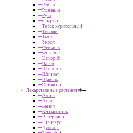
Ревень
Розмарин
Рута
Спаржа
Табак курительный
Тимьян
Тмин
Укроп
Фенхель
Физалис
Цикорий
Чабер
Шлемник
Шпинат
Щавель
Эстрагон
Лекарственные растения
Алтей
Анис
Бамия
Бессмертник
Валериана
Гибискус
Душица
Зверобой