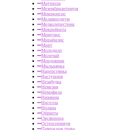
Маттиола
Мезембриантемум
Меконопсис
Меламподиум
Мелколепестник
Микробиота
Мимулюс
Мирабилис
Мирт
Молодило
Молочай
Мордовник
Мыльнянка
Наперстянка
Настурция
Незабудка
Немезия
Немофила
Нивяник
Нигелла
Нолана
Обриета
Овсянница
Остеоспермум
Пампасная трава