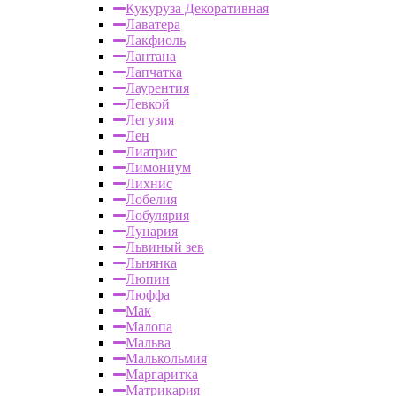
Кукуруза Декоративная
Лаватера
Лакфиоль
Лантана
Лапчатка
Лаурентия
Левкой
Легузия
Лен
Лиатрис
Лимониум
Лихнис
Лобелия
Лобулярия
Лунария
Львиный зев
Льнянка
Люпин
Люффа
Мак
Малопа
Мальва
Малькольмия
Маргаритка
Матрикария