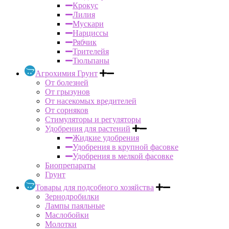
Крокус
Лилия
Мускари
Нарциссы
Рябчик
Трителейя
Тюльпаны
Агрохимия Грунт
От болезней
От грызунов
От насекомых вредителей
От сорняков
Стимуляторы и регуляторы
Удобрения для растений
Жидкие удобрения
Удобрения в крупной фасовке
Удобрения в мелкой фасовке
Биопрепараты
Грунт
Товары для подсобного хозяйства
Зернодробилки
Лампы паяльные
Маслобойки
Молотки