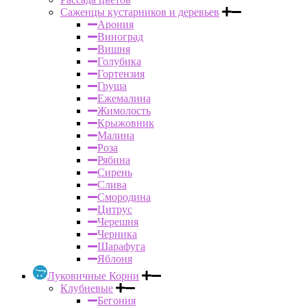
Саженцы кустарников и деревьев
Арония
Виноград
Вишня
Голубика
Гортензия
Груша
Ежемалина
Жимолость
Крыжовник
Малина
Роза
Рябина
Сирень
Слива
Смородина
Цитрус
Черешня
Черника
Шарафуга
Яблоня
Луковичные Корни
Клубневые
Бегония