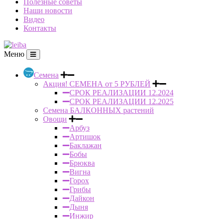
Полезные советы
Наши новости
Видео
Контакты
Меню
Семена
Акция! СЕМЕНА от 5 РУБЛЕЙ
СРОК РЕАЛИЗАЦИИ 12.2024
СРОК РЕАЛИЗАЦИИ 12.2025
Семена БАЛКОННЫХ растений
Овощи
Арбуз
Артишок
Баклажан
Бобы
Брюква
Вигна
Горох
Грибы
Дайкон
Дыня
Инжир