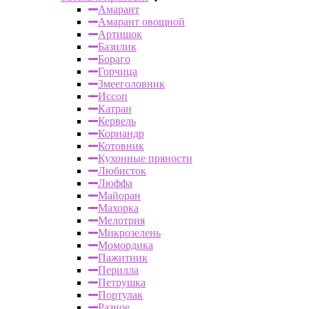
Амарант
Амарант овощной
Артишок
Базилик
Бораго
Горчица
Змееголовник
Иссоп
Катран
Кервель
Кориандр
Котовник
Кухонные пряности
Любисток
Люффа
Майоран
Махорка
Мелотрия
Микрозелень
Момордика
Пажитник
Перилла
Петрушка
Портулак
Разное