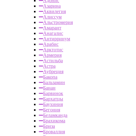
Адонис
Азарина
Аквилегия
Алиссум
Альстромерия
Амарант
Анагалис
Антирринум
Арабис
Арктотис
Армерия
Астильба
Астра
Аубреция
Бакопа
Бальзамин
Банан
Барвинок
Бархатцы
Баухиния
Бегония
Беламканда
Брахикома
Бриза
Броваллия