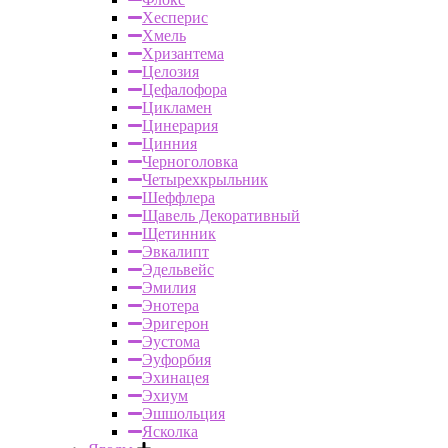
Хесперис
Хмель
Хризантема
Целозия
Цефалофора
Цикламен
Цинерария
Цинния
Черноголовка
Четырехкрыльник
Шеффлера
Щавель Декоративный
Щетинник
Эвкалипт
Эдельвейс
Эмилия
Энотера
Эригерон
Эустома
Эуфорбия
Эхинацея
Эхиум
Эшшольция
Ясколка