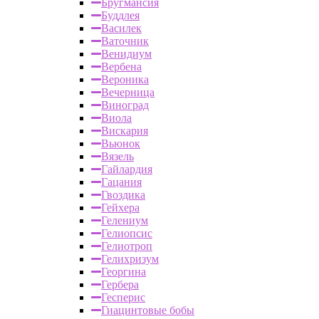
Бругмансия
Буддлея
Василек
Ваточник
Венидиум
Вербена
Вероника
Вечерница
Виноград
Виола
Вискария
Вьюнок
Вязель
Гайлардия
Гацания
Гвоздика
Гейхера
Гелениум
Гелиопсис
Гелиотроп
Гелихризум
Георгина
Гербера
Гесперис
Гиацинтовые бобы