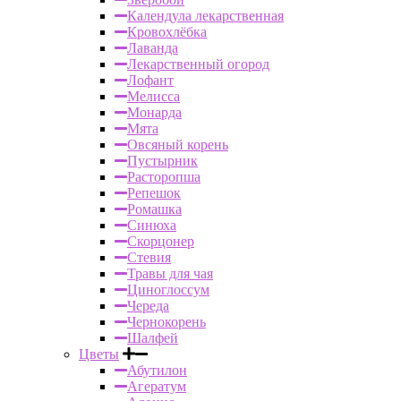
Календула лекарственная
Кровохлёбка
Лаванда
Лекарственный огород
Лофант
Мелисса
Монарда
Мята
Овсяный корень
Пустырник
Расторопша
Репешок
Ромашка
Синюха
Скорцонер
Стевия
Травы для чая
Циноглоссум
Череда
Чернокорень
Шалфей
Цветы
Абутилон
Агератум