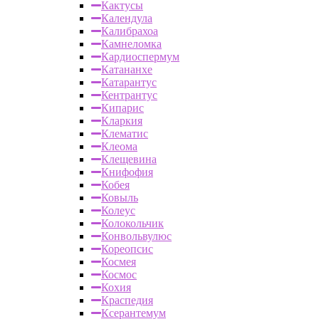
Кактусы
Календула
Калибрахоа
Камнеломка
Кардиоспермум
Катананхе
Катарантус
Кентрантус
Кипарис
Кларкия
Клематис
Клеома
Клещевина
Книфофия
Кобея
Ковыль
Колеус
Колокольчик
Конвольвулюс
Кореопсис
Космея
Космос
Кохия
Краспедия
Ксерантемум