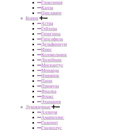
Глоксиния
Калла
Цикламен
Корни
Астра
Гейхера
Георгины
Гипсофила
Дельфиниум
Ирис
Колокольчик
Лилейник
Мискантус
Монарда
Нивяник
Пион
Примула
Фиалка
Флокс
Эхинацея
Луковичные
Аллиум
Амариллис
Гиацинт
Гладиолус