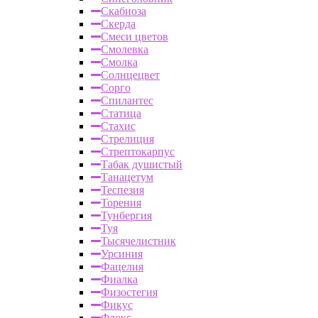
Скабиоза
Скерда
Смеси цветов
Смолевка
Смолка
Солнцецвет
Сорго
Спилантес
Статица
Стахис
Стрелиция
Стрептокарпус
Табак душистый
Танацетум
Теспезия
Торения
Тунбергия
Туя
Тысячелистник
Урсиния
Фацелия
Фиалка
Физостегия
Фикус
Флокс