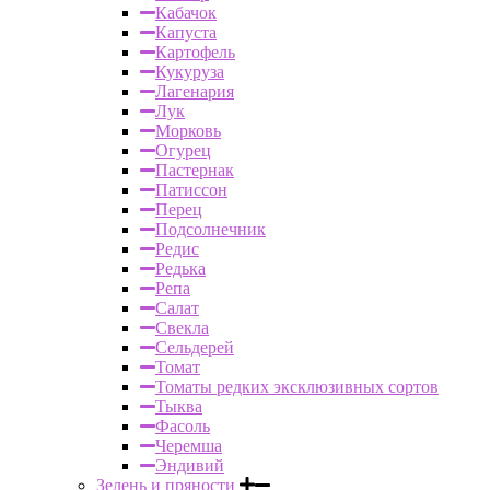
Кабачок
Капуста
Картофель
Кукуруза
Лагенария
Лук
Морковь
Огурец
Пастернак
Патиссон
Перец
Подсолнечник
Редис
Редька
Репа
Салат
Свекла
Сельдерей
Томат
Томаты редких эксклюзивных сортов
Тыква
Фасоль
Черемша
Эндивий
Зелень и пряности