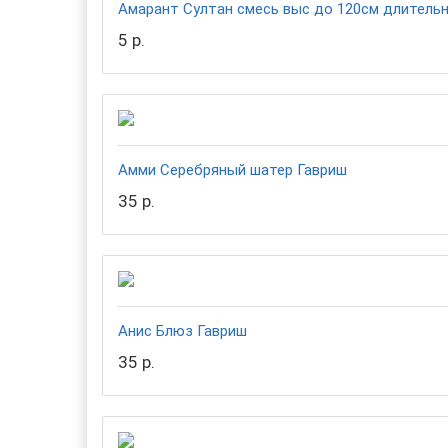
Амарант Султан смесь выс до 120см длительн
5 р.
Амми Серебряный шатер Гавриш
35 р.
Анис Блюз Гавриш
35 р.