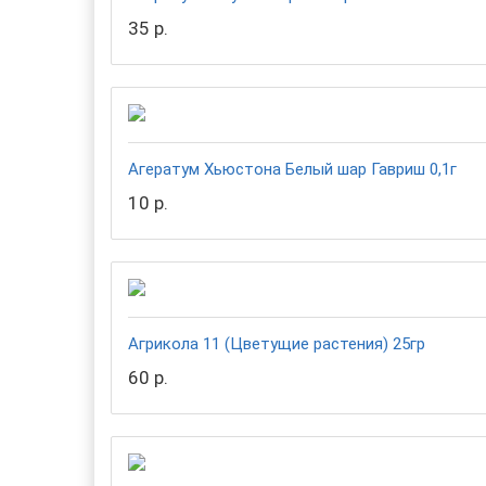
35 р.
Агератум Хьюстона Белый шар Гавриш 0,1г
10 р.
Агрикола 11 (Цветущие растения) 25гр
60 р.