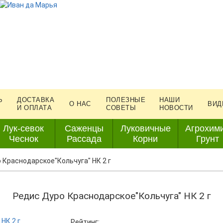
Ь
ДОСТАВКА
ПОЛЕЗНЫЕ
НАШИ
О НАС
ВИД
И ОПЛАТА
СОВЕТЫ
НОВОСТИ
Лук-севок
Саженцы
Луковичные
Агрохим
Чеснок
Рассада
Корни
Грунт
 Краснодарское"Кольчуга" НК 2 г
Редис Дуро Краснодарское"Кольчуга" НК 2 г
Рейтинг: