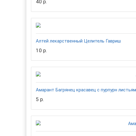
40 р.
Алтей лекарственный Целитель Гавриш
10 р.
Амарант Багрянец красавец с пурпурн листья
5 р.