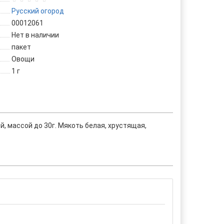
Русский огород
00012061
Нет в наличии
пакет
Овощи
1 г
, массой до 30г. Мякоть белая, хрустящая,