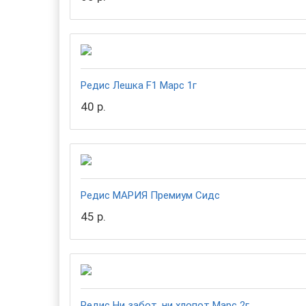
Редис Лешка F1 Марс 1г
40 р.
Редис МАРИЯ Премиум Сидс
45 р.
Редис Ни забот, ни хлопот Марс 2г