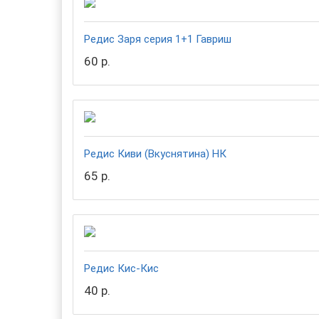
Редис Заря серия 1+1 Гавриш
60 р.
Редис Киви (Вкуснятина) НК
65 р.
Редис Кис-Кис
40 р.