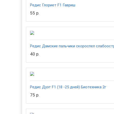
Редис Глориет F1 Гавриш
55 р.
Редис Дамские пальчики скороспел слабоост
40 р.
Редис Дуэт F1 (18 -25 дней) Биотехника 2г
75 р.