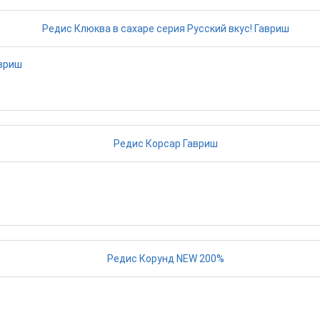
авриш