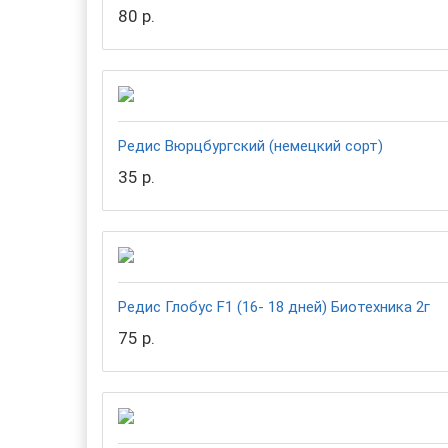
80 р.
Редис Вюрцбургский (немецкий сорт)
35 р.
Редис Глобус F1 (16- 18 дней) Биотехника 2г
75 р.