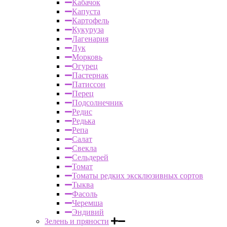
Кабачок
Капуста
Картофель
Кукуруза
Лагенария
Лук
Морковь
Огурец
Пастернак
Патиссон
Перец
Подсолнечник
Редис
Редька
Репа
Салат
Свекла
Сельдерей
Томат
Томаты редких эксклюзивных сортов
Тыква
Фасоль
Черемша
Эндивий
Зелень и пряности