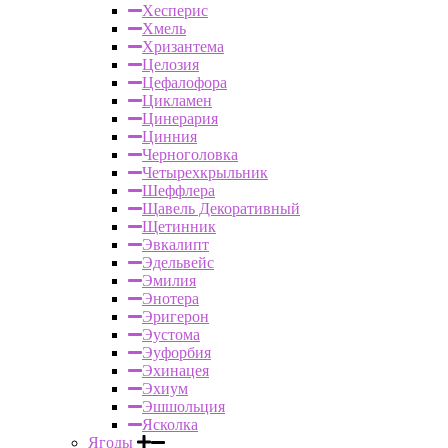
Хесперис
Хмель
Хризантема
Целозия
Цефалофора
Цикламен
Цинерария
Цинния
Черноголовка
Четырехкрыльник
Шеффлера
Щавель Декоративный
Щетинник
Эвкалипт
Эдельвейс
Эмилия
Энотера
Эригерон
Эустома
Эуфорбия
Эхинацея
Эхиум
Эшшольция
Ясколка
Ягоды