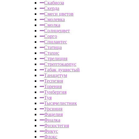
Скабиоза
Скерда
Смеси цветов
Смолевка
Смолка
Солнцецвет
Сорго
Спилантес
Статица
Стахис
Стрелиция
Стрептокарпус
Табак душистый
Танацетум
Теспезия
Торения
Тунбергия
Туя
Тысячелистник
Урсиния
Фацелия
Фиалка
Физостегия
Фикус
Флокс