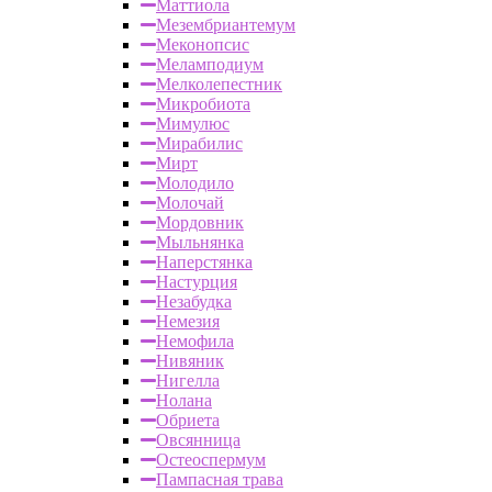
Маттиола
Мезембриантемум
Меконопсис
Меламподиум
Мелколепестник
Микробиота
Мимулюс
Мирабилис
Мирт
Молодило
Молочай
Мордовник
Мыльнянка
Наперстянка
Настурция
Незабудка
Немезия
Немофила
Нивяник
Нигелла
Нолана
Обриета
Овсянница
Остеоспермум
Пампасная трава