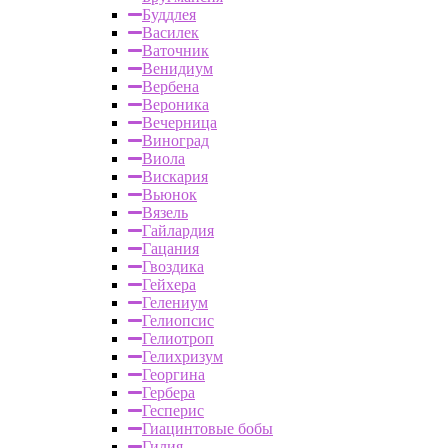
Буддлея
Василек
Ваточник
Венидиум
Вербена
Вероника
Вечерница
Виноград
Виола
Вискария
Вьюнок
Вязель
Гайлардия
Гацания
Гвоздика
Гейхера
Гелениум
Гелиопсис
Гелиотроп
Гелихризум
Георгина
Гербера
Гесперис
Гиацинтовые бобы
Гилия