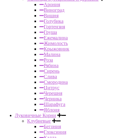
Арония
Виноград
Вишня
Голубика
Гортензия
Груша
Ежемалина
Жимолость
Крыжовник
Малина
Роза
Рябина
Сирень
Слива
Смородина
Цитрус
Черешня
Черника
Шарафуга
Яблоня
Луковичные Корни
Клубневые
Бегония
Глоксиния
Калла