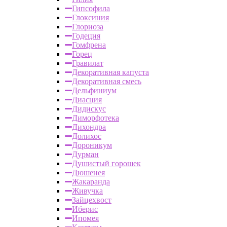
Гипсофила
Глоксиния
Глориоза
Годеция
Гомфрена
Горец
Гравилат
Декоративная капуста
Декоративная смесь
Дельфиниум
Диасция
Дидискус
Диморфотека
Дихондра
Долихос
Дороникум
Дурман
Душистый горошек
Дюшенея
Жакаранда
Живучка
Зайцехвост
Иберис
Ипомея