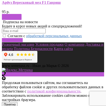
Арбуз Вересковый мед F1 Гавриш
95 р.
Купить
Подписка на новости
Будьте в курсе новых акций и спецпредложений!
Согласен с
обработкой персональных данных
Подписаться
Розничный магазин
Условия продажи
О компании
Доставка и
оплата
Политика Безопасности
Карта сайта
www.semenasz.ru - Иван да Марья © 2026
Продолжая пользоваться сайтом, вы соглашаетесь на
обработку файлов cookie и других пользовательских данных в
соответствии с
политикой конфиденциальности
.
Заблокировать использование cookies сайтом можно в
настройках браузера.
Понятно