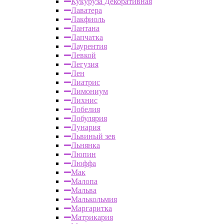
Кукуруза Декоративная
Лаватера
Лакфиоль
Лантана
Лапчатка
Лаурентия
Левкой
Легузия
Лен
Лиатрис
Лимониум
Лихнис
Лобелия
Лобулярия
Лунария
Львиный зев
Льнянка
Люпин
Люффа
Мак
Малопа
Мальва
Малькольмия
Маргаритка
Матрикария