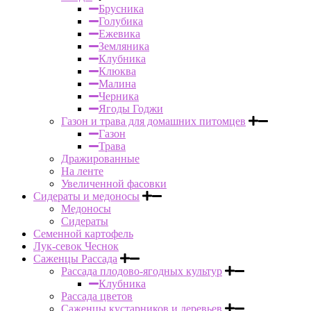
Брусника
Голубика
Ежевика
Земляника
Клубника
Клюква
Малина
Черника
Ягоды Годжи
Газон и трава для домашних питомцев
Газон
Трава
Дражированные
На ленте
Увеличенной фасовки
Сидераты и медоносы
Медоносы
Сидераты
Семенной картофель
Лук-севок Чеснок
Саженцы Рассада
Рассада плодово-ягодных культур
Клубника
Рассада цветов
Саженцы кустарников и деревьев