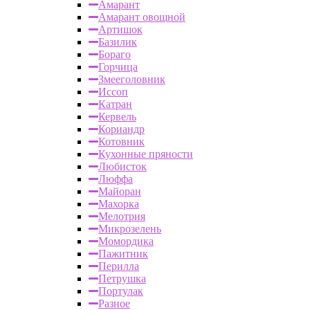
Амарант
Амарант овощной
Артишок
Базилик
Бораго
Горчица
Змееголовник
Иссоп
Катран
Кервель
Кориандр
Котовник
Кухонные пряности
Любисток
Люффа
Майоран
Махорка
Мелотрия
Микрозелень
Момордика
Пажитник
Перилла
Петрушка
Портулак
Разное