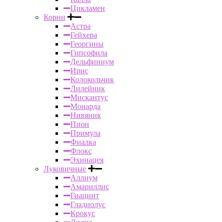
Цикламен
Корни
Астра
Гейхера
Георгины
Гипсофила
Дельфиниум
Ирис
Колокольчик
Лилейник
Мискантус
Монарда
Нивяник
Пион
Примула
Фиалка
Флокс
Эхинацея
Луковичные
Аллиум
Амариллис
Гиацинт
Гладиолус
Крокус