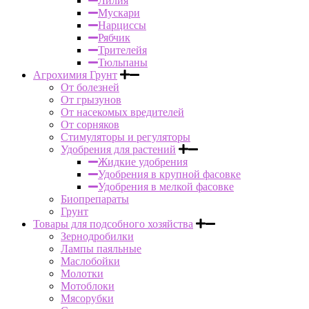
Лилия
Мускари
Нарциссы
Рябчик
Трителейя
Тюльпаны
Агрохимия Грунт
От болезней
От грызунов
От насекомых вредителей
От сорняков
Стимуляторы и регуляторы
Удобрения для растений
Жидкие удобрения
Удобрения в крупной фасовке
Удобрения в мелкой фасовке
Биопрепараты
Грунт
Товары для подсобного хозяйства
Зернодробилки
Лампы паяльные
Маслобойки
Молотки
Мотоблоки
Мясорубки