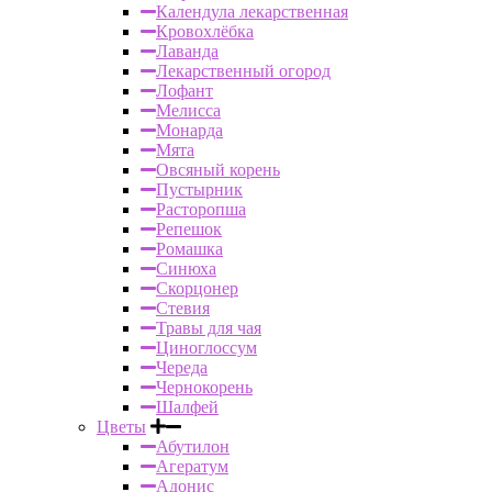
Календула лекарственная
Кровохлёбка
Лаванда
Лекарственный огород
Лофант
Мелисса
Монарда
Мята
Овсяный корень
Пустырник
Расторопша
Репешок
Ромашка
Синюха
Скорцонер
Стевия
Травы для чая
Циноглоссум
Череда
Чернокорень
Шалфей
Цветы
Абутилон
Агератум
Адонис