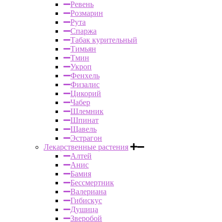
Ревень
Розмарин
Рута
Спаржа
Табак курительный
Тимьян
Тмин
Укроп
Фенхель
Физалис
Цикорий
Чабер
Шлемник
Шпинат
Щавель
Эстрагон
Лекарственные растения
Алтей
Анис
Бамия
Бессмертник
Валериана
Гибискус
Душица
Зверобой