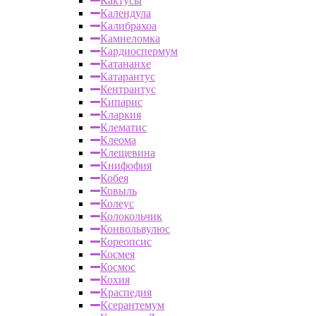
Кактусы
Календула
Калибрахоа
Камнеломка
Кардиоспермум
Катананхе
Катарантус
Кентрантус
Кипарис
Кларкия
Клематис
Клеома
Клещевина
Книфофия
Кобея
Ковыль
Колеус
Колокольчик
Конвольвулюс
Кореопсис
Космея
Космос
Кохия
Краспедия
Ксерантемум