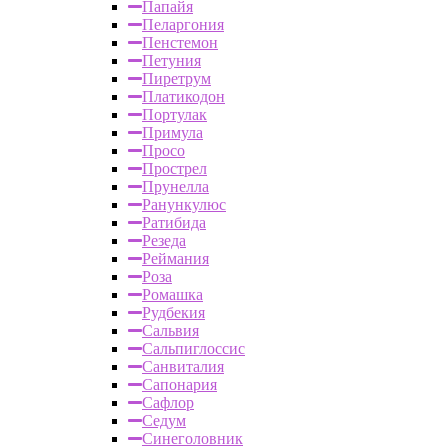
Папайя
Пеларгония
Пенстемон
Петуния
Пиретрум
Платикодон
Портулак
Примула
Просо
Прострел
Прунелла
Ранункулюс
Ратибида
Резеда
Реймания
Роза
Ромашка
Рудбекия
Сальвия
Сальпиглоссис
Санвиталия
Сапонария
Сафлор
Седум
Синеголовник