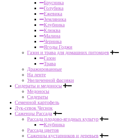
Брусника
Голубика
Ежевика
Земляника
Клубника
Клюква
Малина
Черника
Ягоды Годжи
Газон и трава для домашних питомцев
Газон
Трава
Дражированные
На ленте
Увеличенной фасовки
Сидераты и медоносы
Медоносы
Сидераты
Семенной картофель
Лук-севок Чеснок
Саженцы Рассада
Рассада плодово-ягодных культур
Клубника
Рассада цветов
Саженцы кустарников и деревьев