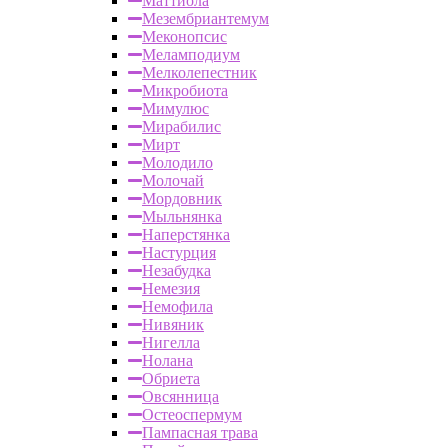
Маттиола
Мезембриантемум
Меконопсис
Меламподиум
Мелколепестник
Микробиота
Мимулюс
Мирабилис
Мирт
Молодило
Молочай
Мордовник
Мыльнянка
Наперстянка
Настурция
Незабудка
Немезия
Немофила
Нивяник
Нигелла
Нолана
Обриета
Овсянница
Остеоспермум
Пампасная трава