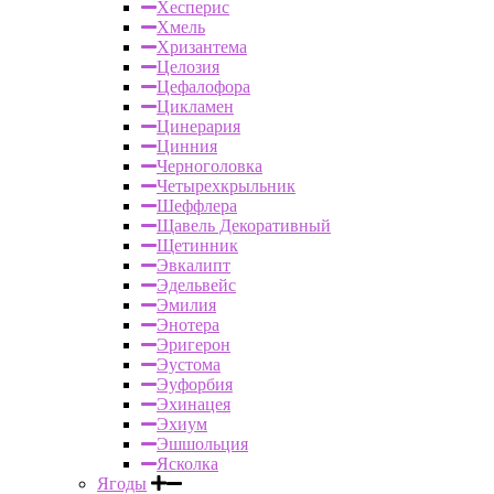
Хесперис
Хмель
Хризантема
Целозия
Цефалофора
Цикламен
Цинерария
Цинния
Черноголовка
Четырехкрыльник
Шеффлера
Щавель Декоративный
Щетинник
Эвкалипт
Эдельвейс
Эмилия
Энотера
Эригерон
Эустома
Эуфорбия
Эхинацея
Эхиум
Эшшольция
Ясколка
Ягоды