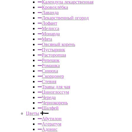
Календула лекарственная
Кровохлёбка
Лаванда
Лекарственный огород
Лофант
Мелисса
Монарда
Мята
Овсяный корень
Пустырник
Расторопша
Репешок
Ромашка
Синюха
Скорцонер
Стевия
Травы для чая
Циноглоссум
Череда
Чернокорень
Шалфей
Цветы
Абутилон
Агератум
Адонис