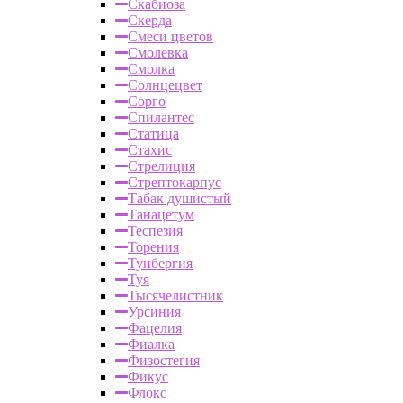
Скабиоза
Скерда
Смеси цветов
Смолевка
Смолка
Солнцецвет
Сорго
Спилантес
Статица
Стахис
Стрелиция
Стрептокарпус
Табак душистый
Танацетум
Теспезия
Торения
Тунбергия
Туя
Тысячелистник
Урсиния
Фацелия
Фиалка
Физостегия
Фикус
Флокс