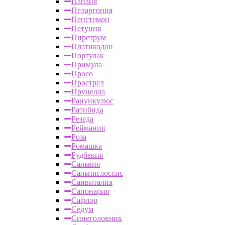
Папайя
Пеларгония
Пенстемон
Петуния
Пиретрум
Платикодон
Портулак
Примула
Просо
Прострел
Прунелла
Ранункулюс
Ратибида
Резеда
Реймания
Роза
Ромашка
Рудбекия
Сальвия
Сальпиглоссис
Санвиталия
Сапонария
Сафлор
Седум
Синеголовник