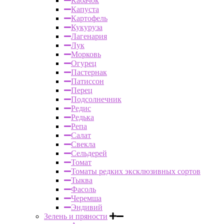
Кабачок
Капуста
Картофель
Кукуруза
Лагенария
Лук
Морковь
Огурец
Пастернак
Патиссон
Перец
Подсолнечник
Редис
Редька
Репа
Салат
Свекла
Сельдерей
Томат
Томаты редких эксклюзивных сортов
Тыква
Фасоль
Черемша
Эндивий
Зелень и пряности