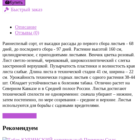
Купить
Быстрый заказ
Описание
Отзывы (0)
Раннеспелый сорт, от высадки рассады до первого сбора листьев - 68
дней, до последнего сбора - 97 дней. Растение высотой 160 см,
цилиндрическое, с приподнятыми листьями. Венчик цветка розовый.
Лист светло-зеленый, черешковый, широкоэллиптический с слегка
заостренной верхушкой. Пузырчатость пластинки и волнистость края
листа слабые. Длина листа в технической стадии 41 см, ширина – 22
см. Урожайность технически годных листьев с одного растения 38-44
шт. Обладает устойчивостью к болезням табака. Отлично растет на
Северном Кавказе и в Средней полосе России. Листья достигают
технической спелости не одновременно: сначала убирают – нижние,
затем постепенно, по мере созревания – средние и верхние. Листья
используются для борьбы с садовыми вредителями.
Написать отзыв
Рекомендуем