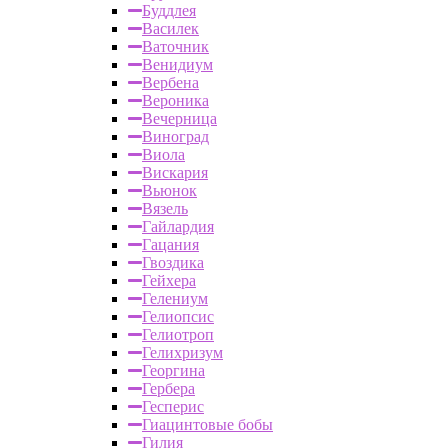
Буддлея
Василек
Ваточник
Венидиум
Вербена
Вероника
Вечерница
Виноград
Виола
Вискария
Вьюнок
Вязель
Гайлардия
Гацания
Гвоздика
Гейхера
Гелениум
Гелиопсис
Гелиотроп
Гелихризум
Георгина
Гербера
Гесперис
Гиацинтовые бобы
Гилия