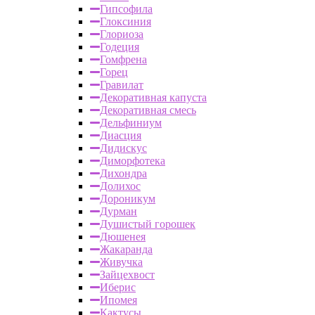
Гипсофила
Глоксиния
Глориоза
Годеция
Гомфрена
Горец
Гравилат
Декоративная капуста
Декоративная смесь
Дельфиниум
Диасция
Дидискус
Диморфотека
Дихондра
Долихос
Дороникум
Дурман
Душистый горошек
Дюшенея
Жакаранда
Живучка
Зайцехвост
Иберис
Ипомея
Кактусы