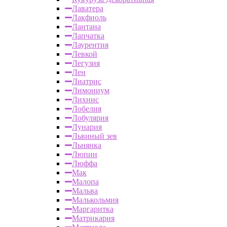
Лаватера
Лакфиоль
Лантана
Лапчатка
Лаурентия
Левкой
Легузия
Лен
Лиатрис
Лимониум
Лихнис
Лобелия
Лобулярия
Лунария
Львиный зев
Льнянка
Люпин
Люффа
Мак
Малопа
Мальва
Малькольмия
Маргаритка
Матрикария