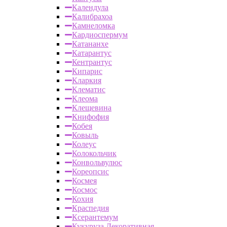
Календула
Калибрахоа
Камнеломка
Кардиоспермум
Катананхе
Катарантус
Кентрантус
Кипарис
Кларкия
Клематис
Клеома
Клещевина
Книфофия
Кобея
Ковыль
Колеус
Колокольчик
Конвольвулюс
Кореопсис
Космея
Космос
Кохия
Краспедия
Ксерантемум
Кукуруза Декоративная