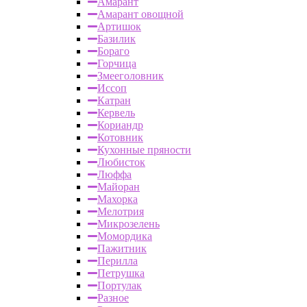
Амарант
Амарант овощной
Артишок
Базилик
Бораго
Горчица
Змееголовник
Иссоп
Катран
Кервель
Кориандр
Котовник
Кухонные пряности
Любисток
Люффа
Майоран
Махорка
Мелотрия
Микрозелень
Момордика
Пажитник
Перилла
Петрушка
Портулак
Разное