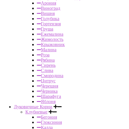
Арония
Виноград
Вишня
Голубика
Гортензия
Груша
Ежемалина
Жимолость
Крыжовник
Малина
Роза
Рябина
Сирень
Слива
Смородина
Цитрус
Черешня
Черника
Шарафуга
Яблоня
Луковичные Корни
Клубневые
Бегония
Глоксиния
Калла