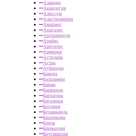
Азарина
Аквилегия
Алиссум
Альстромерия
Амарант
Анагалис
Антирринум
Арабис
Арктотис
Армерия
Астильба
Астра
Аубреция
Бакопа
Бальзамин
Банан
Барвинок
Бархатцы
Баухиния
Бегония
Беламканда
Брахикома
Бриза
Броваллия
Бругмансия