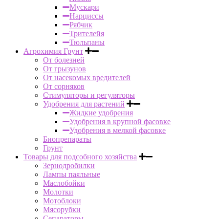
Мускари
Нарциссы
Рябчик
Трителейя
Тюльпаны
Агрохимия Грунт
От болезней
От грызунов
От насекомых вредителей
От сорняков
Стимуляторы и регуляторы
Удобрения для растений
Жидкие удобрения
Удобрения в крупной фасовке
Удобрения в мелкой фасовке
Биопрепараты
Грунт
Товары для подсобного хозяйства
Зернодробилки
Лампы паяльные
Маслобойки
Молотки
Мотоблоки
Мясорубки
Сепараторы