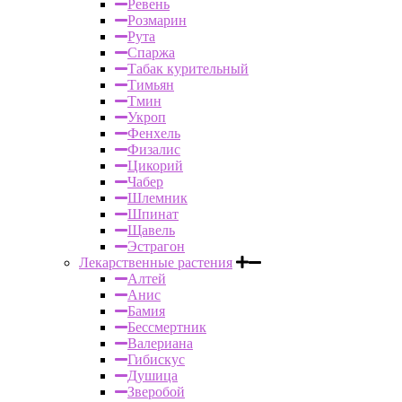
Ревень
Розмарин
Рута
Спаржа
Табак курительный
Тимьян
Тмин
Укроп
Фенхель
Физалис
Цикорий
Чабер
Шлемник
Шпинат
Щавель
Эстрагон
Лекарственные растения
Алтей
Анис
Бамия
Бессмертник
Валериана
Гибискус
Душица
Зверобой