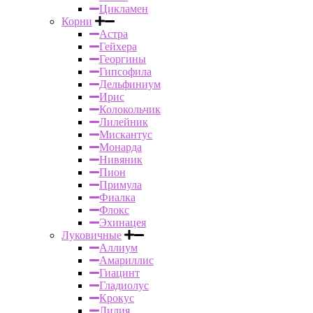
Цикламен
Корни
Астра
Гейхера
Георгины
Гипсофила
Дельфиниум
Ирис
Колокольчик
Лилейник
Мискантус
Монарда
Нивяник
Пион
Примула
Фиалка
Флокс
Эхинацея
Луковичные
Аллиум
Амариллис
Гиацинт
Гладиолус
Крокус
Лилия