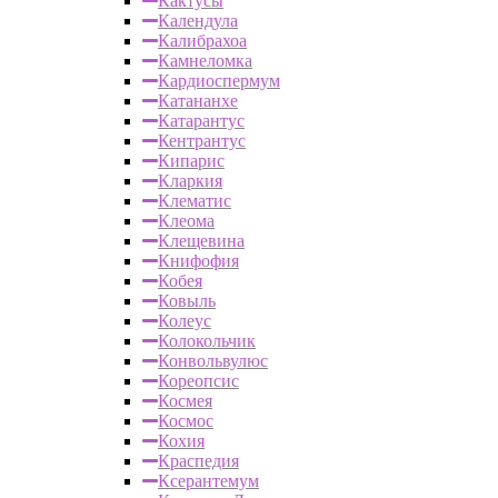
Кактусы
Календула
Калибрахоа
Камнеломка
Кардиоспермум
Катананхе
Катарантус
Кентрантус
Кипарис
Кларкия
Клематис
Клеома
Клещевина
Книфофия
Кобея
Ковыль
Колеус
Колокольчик
Конвольвулюс
Кореопсис
Космея
Космос
Кохия
Краспедия
Ксерантемум