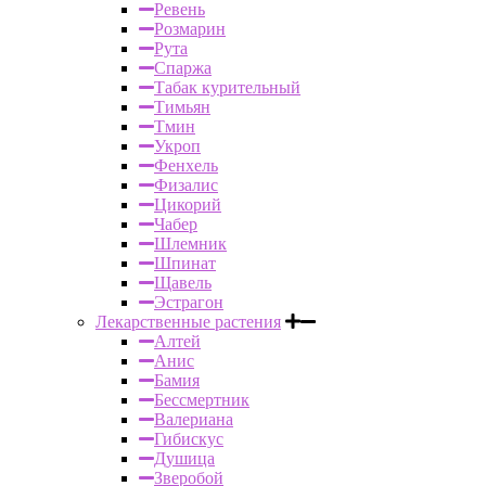
Ревень
Розмарин
Рута
Спаржа
Табак курительный
Тимьян
Тмин
Укроп
Фенхель
Физалис
Цикорий
Чабер
Шлемник
Шпинат
Щавель
Эстрагон
Лекарственные растения
Алтей
Анис
Бамия
Бессмертник
Валериана
Гибискус
Душица
Зверобой