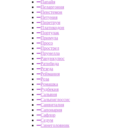
Папайя
Пеларгония
Пенстемон
Петуния
Пиретрум
Платикодон
Портулак
Примула
Просо
Прострел
Прунелла
Ранункулюс
Ратибида
Резеда
Реймания
Роза
Ромашка
Рудбекия
Сальвия
Сальпиглоссис
Санвиталия
Сапонария
Сафлор
Седум
Синеголовник