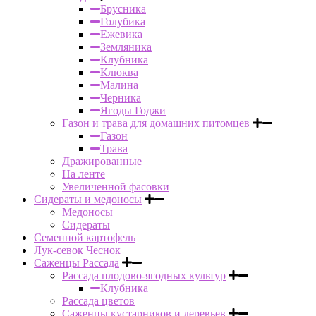
Брусника
Голубика
Ежевика
Земляника
Клубника
Клюква
Малина
Черника
Ягоды Годжи
Газон и трава для домашних питомцев
Газон
Трава
Дражированные
На ленте
Увеличенной фасовки
Сидераты и медоносы
Медоносы
Сидераты
Семенной картофель
Лук-севок Чеснок
Саженцы Рассада
Рассада плодово-ягодных культур
Клубника
Рассада цветов
Саженцы кустарников и деревьев