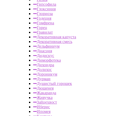
Гипсофила
Глоксиния
Глориоза
Годеция
Гомфрена
Горец
Гравилат
Декоративная капуста
Декоративная смесь
Дельфиниум
Диасция
Дидискус
Диморфотека
Дихондра
Долихос
Дороникум
Дурман
Душистый горошек
Дюшенея
Жакаранда
Живучка
Зайцехвост
Иберис
Ипомея