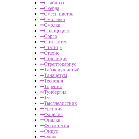
Скабиоза
Скерда
Смеси цветов
Смолевка
Смолка
Солнцецвет
Сорго
Спилантес
Статица
Стахис
Стрелиция
Стрептокарпус
Табак душистый
Танацетум
Теспезия
Торения
Тунбергия
Туя
Тысячелистник
Урсиния
Фацелия
Фиалка
Физостегия
Фикус
Флокс