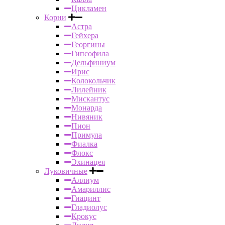
Цикламен
Корни
Астра
Гейхера
Георгины
Гипсофила
Дельфиниум
Ирис
Колокольчик
Лилейник
Мискантус
Монарда
Нивяник
Пион
Примула
Фиалка
Флокс
Эхинацея
Луковичные
Аллиум
Амариллис
Гиацинт
Гладиолус
Крокус