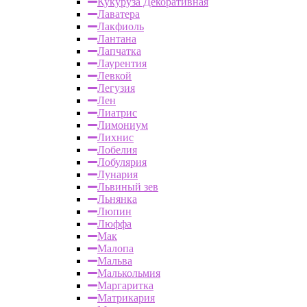
Кукуруза Декоративная
Лаватера
Лакфиоль
Лантана
Лапчатка
Лаурентия
Левкой
Легузия
Лен
Лиатрис
Лимониум
Лихнис
Лобелия
Лобулярия
Лунария
Львиный зев
Льнянка
Люпин
Люффа
Мак
Малопа
Мальва
Малькольмия
Маргаритка
Матрикария