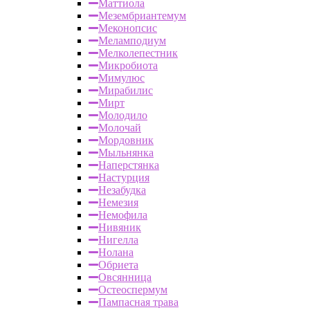
Маттиола
Мезембриантемум
Меконопсис
Меламподиум
Мелколепестник
Микробиота
Мимулюс
Мирабилис
Мирт
Молодило
Молочай
Мордовник
Мыльнянка
Наперстянка
Настурция
Незабудка
Немезия
Немофила
Нивяник
Нигелла
Нолана
Обриета
Овсянница
Остеоспермум
Пампасная трава