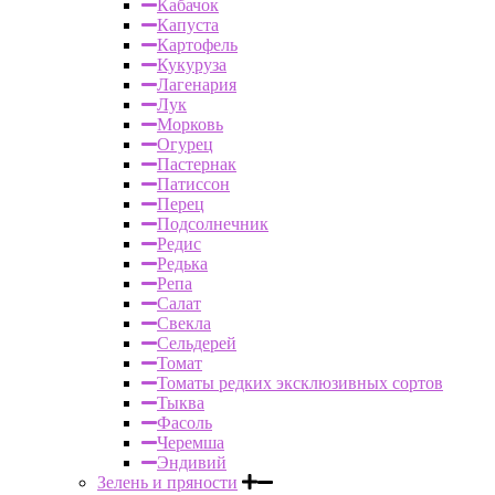
Кабачок
Капуста
Картофель
Кукуруза
Лагенария
Лук
Морковь
Огурец
Пастернак
Патиссон
Перец
Подсолнечник
Редис
Редька
Репа
Салат
Свекла
Сельдерей
Томат
Томаты редких эксклюзивных сортов
Тыква
Фасоль
Черемша
Эндивий
Зелень и пряности