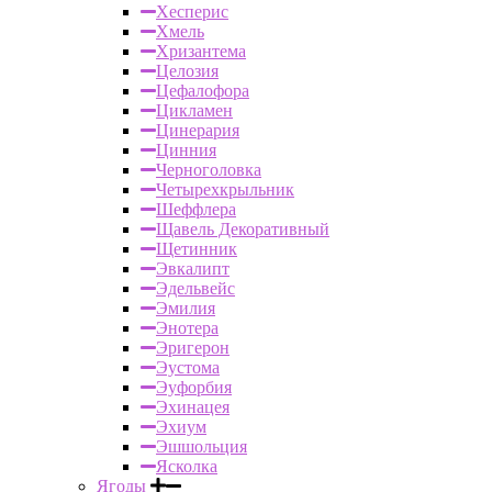
Хесперис
Хмель
Хризантема
Целозия
Цефалофора
Цикламен
Цинерария
Цинния
Черноголовка
Четырехкрыльник
Шеффлера
Щавель Декоративный
Щетинник
Эвкалипт
Эдельвейс
Эмилия
Энотера
Эригерон
Эустома
Эуфорбия
Эхинацея
Эхиум
Эшшольция
Ясколка
Ягоды