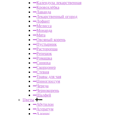
Календула лекарственная
Кровохлёбка
Лаванда
Лекарственный огород
Лофант
Мелисса
Монарда
Мята
Овсяный корень
Пустырник
Расторопша
Репешок
Ромашка
Синюха
Скорцонер
Стевия
Травы для чая
Циноглоссум
Череда
Чернокорень
Шалфей
Цветы
Абутилон
Агератум
Адонис