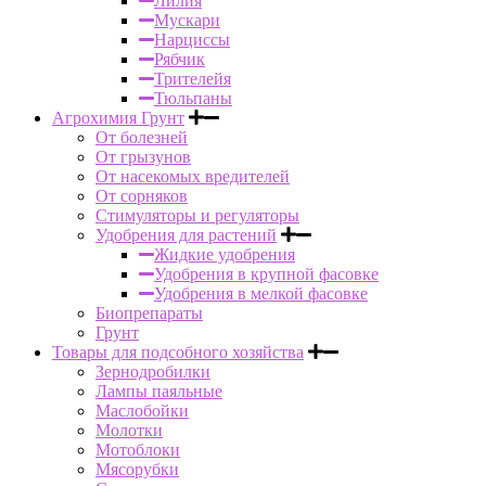
Лилия
Мускари
Нарциссы
Рябчик
Трителейя
Тюльпаны
Агрохимия Грунт
От болезней
От грызунов
От насекомых вредителей
От сорняков
Стимуляторы и регуляторы
Удобрения для растений
Жидкие удобрения
Удобрения в крупной фасовке
Удобрения в мелкой фасовке
Биопрепараты
Грунт
Товары для подсобного хозяйства
Зернодробилки
Лампы паяльные
Маслобойки
Молотки
Мотоблоки
Мясорубки