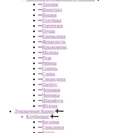
Арония
Виноград
Вишня
Голубика
Гортензия
Груша
Ежемалина
Жимолость
Крыжовник
Малина
Роза
Рябина
Сирень
Слива
Смородина
Цитрус
Черешня
Черника
Шарафуга
Яблоня
Луковичные Корни
Клубневые
Бегония
Глоксиния
Калла