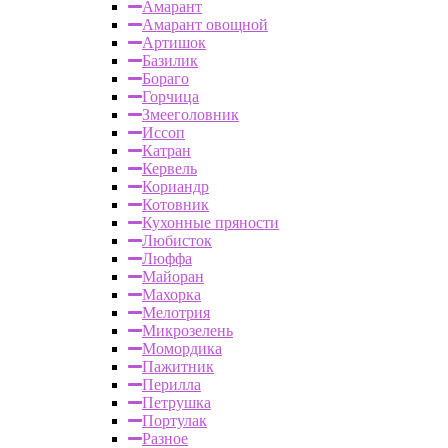
Амарант
Амарант овощной
Артишок
Базилик
Бораго
Горчица
Змееголовник
Иссоп
Катран
Кервель
Кориандр
Котовник
Кухонные пряности
Любисток
Люффа
Майоран
Махорка
Мелотрия
Микрозелень
Момордика
Пажитник
Перилла
Петрушка
Портулак
Разное