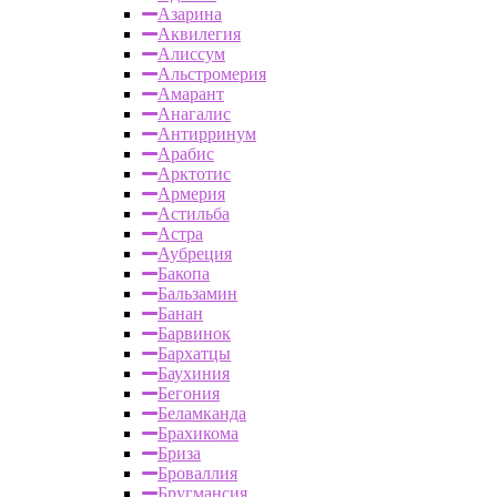
Азарина
Аквилегия
Алиссум
Альстромерия
Амарант
Анагалис
Антирринум
Арабис
Арктотис
Армерия
Астильба
Астра
Аубреция
Бакопа
Бальзамин
Банан
Барвинок
Бархатцы
Баухиния
Бегония
Беламканда
Брахикома
Бриза
Броваллия
Бругмансия