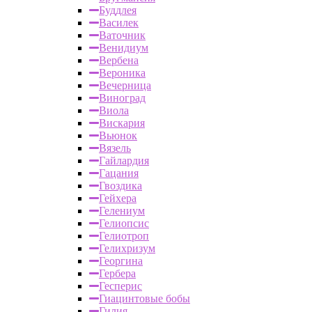
Буддлея
Василек
Ваточник
Венидиум
Вербена
Вероника
Вечерница
Виноград
Виола
Вискария
Вьюнок
Вязель
Гайлардия
Гацания
Гвоздика
Гейхера
Гелениум
Гелиопсис
Гелиотроп
Гелихризум
Георгина
Гербера
Гесперис
Гиацинтовые бобы
Гилия