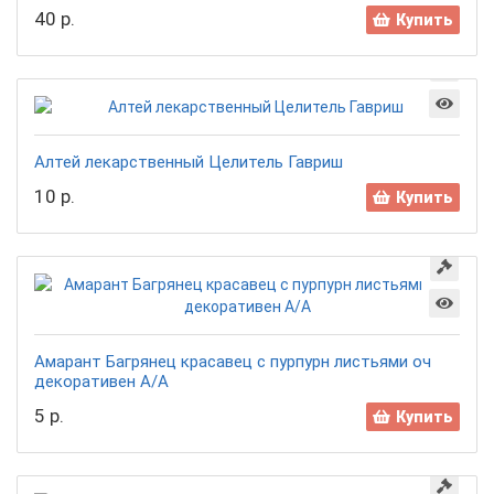
40 р.
Купить
Алтей лекарственный Целитель Гавриш
10 р.
Купить
Амарант Багрянец красавец с пурпурн листьями оч
декоративен А/А
5 р.
Купить