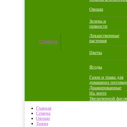
Овощи
Зелень и
пряности
Лекарственные
растения
Семена
Цветы
Ягоды
Газон и трава для
домашних питомц
Дражированные
На ленте
Увеличенной фасо
Главная
Семена
Овощи
Тыква