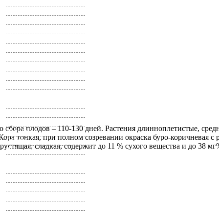
Остеоспермум
Пампасная трава
Папайя
Пеларгония
Пенстемон
Петуния
Пиретрум
Платикодон
Портулак
Примула
Просо
Прострел
Прунелла
Ранункулюс
 сбора плодов – 110-130 дней. Растения длинноплетистые, сре
Ратибида
Кора тонкая, при полном созревании окраска буро-коричневая с р
Резеда
рустящая, сладкая, содержит до 11 % сухого вещества и до 38 мг
Реймания
Роза
Ромашка
Рудбекия
Сальвия
Сальпиглоссис
Санвиталия
Сапонария