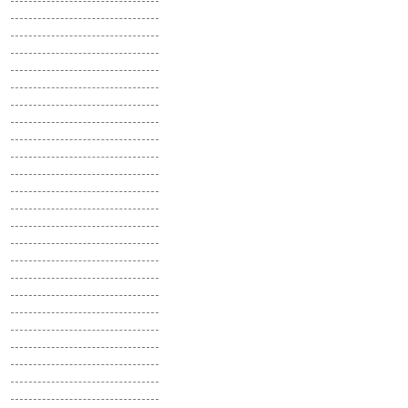
Сафлор
Седум
Синеголовник
Скабиоза
Скерда
Смеси цветов
Смолевка
Смолка
Солнцецвет
Сорго
Спилантес
Статица
Стахис
Стрелиция
Стрептокарпус
Табак душистый
Танацетум
Теспезия
Торения
Тунбергия
Туя
Тысячелистник
Урсиния
Фацелия