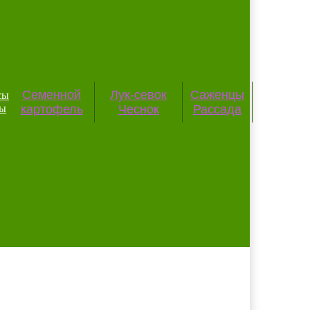
Семенной
Лук-севок
Саженцы
сы
картофель
Чеснок
Рассада
ты