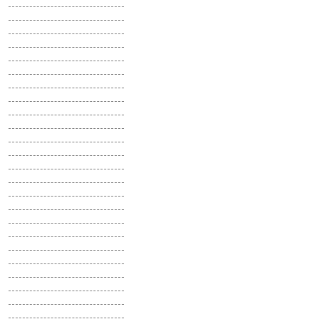
Фиалка
Физостегия
Фикус
Флокс
Хесперис
Хмель
Хризантема
Целозия
Цефалофора
Цикламен
Цинерария
Цинния
Черноголовка
Четырехкрыльник
Шеффлера
Щавель Декоративный
Щетинник
Эвкалипт
Эдельвейс
Эмилия
Энотера
Эригерон
Эустома